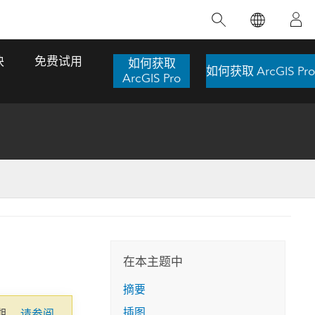
精选产品
专题培训
精选故事
推荐书籍
致力于创新
块
免费试用
如何获取
如何获取 ArcGIS Pro
人工智能
ArcGIS Pro
位置智能
数字化转换
数字孪生体
了解 ArcGIS Pro
空间数据科学：提升分析能力
当地图成为关键时刻的救命稻草
位置的力量
ArcGIS Pro 是 Esri 出品的全球领先的 GIS 桌
在这门导师授课式课程中，我们将探索如何
在巴西 2024 年遭遇历史性大洪水期间，专门
作者：Jack Dangermond
面应用程序，适用于制图、分析和数据管
运用空间统计技术来发现数据中的规律与关
从事 GIS 技术的 Codex 公司在 30 天内打造
这本书带领读者踏上一
理。 了解这项技术的实际效果，亲身体验交
联，并产出能解决复杂问题的深刻见解。
了 17 个应急洪水应用程序，为关键的救援行
旅程，深入探索现代地
互式地图，探索产品功能，或者直接开始免
动提供了有力支持。
在本主题中
探索课程
其应对全球重大挑战的
费试用。
阅读故事
摘要
转至书籍详情
探索 ArcGIS Pro
插图
期。
请参阅