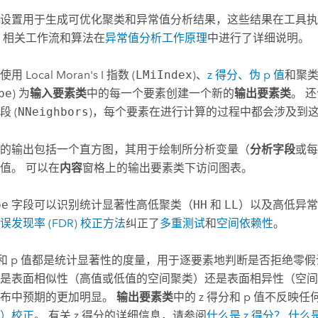
设置用于生成可优化聚类和异常值分析结果，这些结果在工具执
 相关工作流和算法在
异常值分析工作原理
中进行了详细说明。
 Local Moran's I 指数 (
LMiIndex
)、
z 得分、伪 p 值
和聚类
pe
) 为
输入要素类
中的每一个要素创建一个新的
输出要素类
。 
段 (
NNeighbors
)，每个要素在进行计算的过程中都会涉及到
的输出包括一个直方图，其用于绘制所分析变量（
分析字段
或每
值。 可以在
内容
窗格上的输出要素类下访问图表。
pe
字段可以识别统计显著性高低聚类（
HH
和
LL
）以及高低异常
误发现率 (FDR) 校正方法
纠正了
多重测试
和
空间依赖性
。
分和 p 值都是统计显著性的度量，用于逐要素地判断是否拒绝零假
是表面相似性（高值或低值的空间聚类）还是表面相异性（空间
分布中预期的更加明显。
输出要素类
中的 z 得分和 p 值不反映
）校正
。 有关 z 得分的详细信息，请参阅
什么是 z 得分？ 什么是