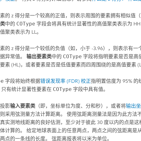
素的 z 得分是一个较高的正值，则表示周围的要素拥有相似值
类
中的
COType
字段会将具有统计显著性的高值聚类表示为 H
值聚类表示为 LL。
素的 z 得分是一个较低的负值（如，小于 -3.96），则表示有
数据异常值。
输出要素类
中的
COType
字段将指明要素是否是高
要素 (HL)，或者要素是否是低值要素而四周围绕的是高值要素 (L
pe
字段将始终根据
错误发现率 (FDR) 校正
指明置信度为 95% 
 只有统计显著性要素在
COType
字段中具有值。
投影
输入要素类
（即，坐标单位为度、分和秒），或者将
输出坐
则采用弦测量方法计算距离。 使用弦距离测量法是因为此方法
真实测地线距离的良好估测，至少对于彼此 30 度以内的点是这
体计算的。 给定地球表面上的任意两点，两点之间的弦距离是
两点的一条线的长度。 弦距离报表将以米为单位。