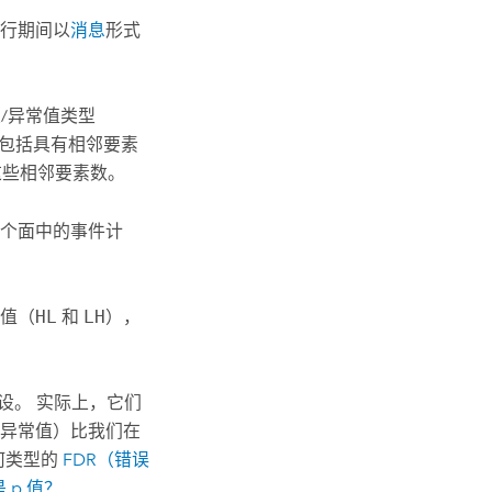
行期间以
消息
形式
/异常值类型
还包括具有相邻要素
这些相邻要素数。
个面中的事件计
值（
HL
和
LH
），
设。 实际上，它们
异常值）比我们在
任何类型的
FDR（错误
 p 值？