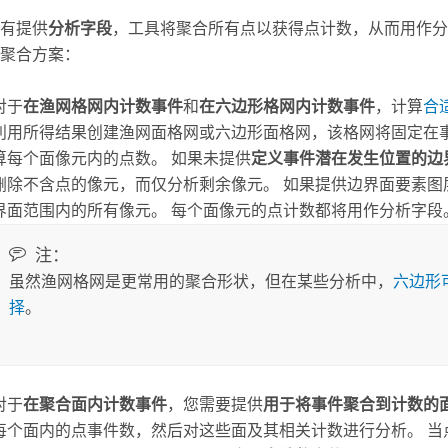
有提供
分析字段
，工具将聚合所有点以获得点计数，从而用作分
聚合方案：
对于
在渔网格网内计数事件
和
在六边形格网内计数事件
，计算
合
利用所得结果创建渔网面格网或六边形面格网，该格网将固定在
算每个面像元内的点数。 如果未提供
定义事件潜在发生位置的边
删除不含点的像元，而仅分析剩余像元。 如果提供边界面要素图
界面范围内的所有像元。 每个面像元的点计数都将用作分析字段
注：
虽然渔网格网是更常用的聚合形状，但在某些分析中，
六边形
择
。
对于
在聚合面内计数事件
，您需要提供
用于将事件聚合到计数的
每个面内的点事件数，然后对这些面及其相关计数进行分析。 当