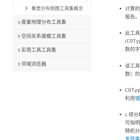
聚类分布制图工具集概念
计算的
报告。
度量地理分布工具集
此工具使用
空间关系建模工具集
(
COTy
数的字
实用工具工具集
邻域浏览器
该工具
数）的
COTy
利用
错
z 得
可指明
随机
发现率