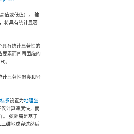
（高值或低值）。
输
H，将具有统计显著
一个具有统计显著性的
值要素而四周围绕的
H)。
的统计显著性聚类和异
标系
设置为
地理坐
不仅计算速度快，而
样。 弦距离是基于
从三维地球穿过然后