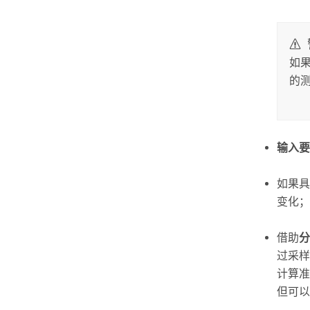
如果
的
输入要
如果具
变化；
借助
分
过采样
计算准
但可以