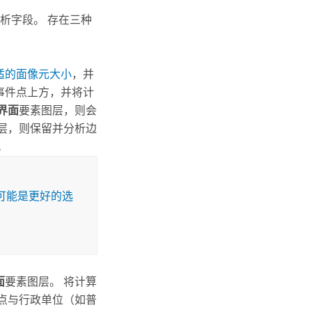
析字段。 存在三种
适的面像元大小
，并
事件点上方，并将计
界面
要素图层，则会
层，则保留并分析边
。
可能是更好的选
面
要素图层。 将计算
点与行政单位（如普