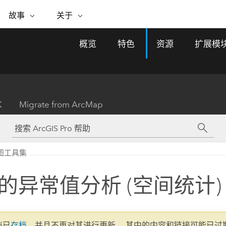
专题倡议
故事
关于
ESRI 故事
关于 ESRI
自助服务
购买 ARCGIS
联系我们
关于 GIS
概览
特色
资源
扩展模
WhereNext Magazine
关于 Esri
地理空间卓越之旅
ArcUser
用户类型
联系支持部门
什么是 GIS？
间上查看和了解数据
高管级新闻和见解
面向 ArcGIS 用户的实用技术
基于角色的 ArcGIS 访问权限
Esri 计划和倡议
Esri 社区
地理方法
资源
Esri 博客
Esri Store
活动
ArcGIS 博客
置引入分析
现实世界的全球 GIS 创新
ArcNews
Esri 的 ArcGIS 产品
K
Migrate from ArcMap
行业新闻和 ArcGIS 更新
合作伙伴
文档
管理
Esri 和 The Science of Where 播
如何购买
、编辑和共享空间数据
客
ArcWatch
Esri 产品、合作伙伴产品和开发
招贤纳士
My Esri
基础设施管理
商业和技术领导者之声
地理空间新闻、观点和趋势
人员订阅
图工具集
使用 GIS 创建现代化、有弹性且可持续发展
媒体与分析师关系
的未来。 规划和运营的地理方法有助于领导
有功能
者了解基础设施工程与周围环境的关系。
的异常值分析 (空间统计)
所有故事
探索基础设施管理
联系我们
文档已
存档
，并且不再对其进行更新。 其中的内容和链接可能已过