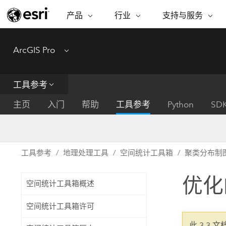
产品
行业
支持与服务
ARCGIS
行业
支持与服务
功能
ArcGIS Pro
Menu
ArcGIS 概览
建筑、工程和建
专业服务
非营利机构
制图
Esri 企业级地理空间平台
造
从空
技术支持
公共安全
工具参考
ArcGIS Online
商业
分析
培训
自然科学
完整的 SaaS 制图平台
将位
主页
入门
帮助
工具参考
Python
SD
保护
州和地方政府
ArcGIS Pro
数据
教育
世界领先的 GIS 软件
集成
可持续发展
能源公用事业
工具参考
地理处理工具
空间统计工具箱
聚类分布制
ArcGIS Enterprise
电信
用于 GIS 和制图的基础系统
所
设施点管理
优化
交通运输
空间统计工具箱概述
开发者技术
卫生与公共服务
水
构建制图和空间分析应用程序
空间统计工具箱许可
国家政府
此 3.3 