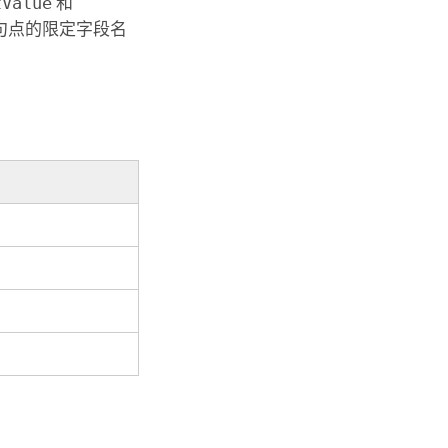
tValue
和
句点的限定字段名
。