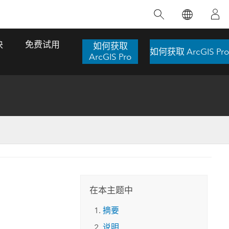
精选产品
专题培训
精选故事
推荐书籍
致力于创新
块
免费试用
如何获取
如何获取 ArcGIS Pro
人工智能
ArcGIS Pro
位置智能
数字化转换
数字孪生体
了解 ArcGIS Pro
空间数据科学：提升分析能力
当地图成为关键时刻的救命稻草
位置的力量
ArcGIS Pro 是 Esri 出品的全球领先的 GIS 桌
在这门导师授课式课程中，我们将探索如何
在巴西 2024 年遭遇历史性大洪水期间，专门
作者：Jack Dangermond
面应用程序，适用于制图、分析和数据管
运用空间统计技术来发现数据中的规律与关
从事 GIS 技术的 Codex 公司在 30 天内打造
这本书带领读者踏上一
理。 了解这项技术的实际效果，亲身体验交
联，并产出能解决复杂问题的深刻见解。
了 17 个应急洪水应用程序，为关键的救援行
旅程，深入探索现代地
互式地图，探索产品功能，或者直接开始免
动提供了有力支持。
在本主题中
探索课程
其应对全球重大挑战的
费试用。
阅读故事
摘要
转至书籍详情
探索 ArcGIS Pro
说明