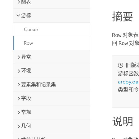
图表
自然资源
所有产品
摘要
游标
所有行业
Cursor
Row
对象表
回
Row
对
Row
异常
旧版
环境
游标函
arcpy.da
要素集和记录集
类型和令
字段
常规
说明
几何