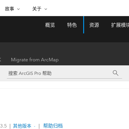
专题倡议
故事
关于
ESRI 故事
关于 ESRI
自助服务
购买 ARCGIS
联系我们
关于 GIS
概览
特色
资源
扩展模
WhereNext Magazine
关于 Esri
地理空间卓越之旅
ArcUser
用户类型
联系支持部门
什么是 GIS？
间上查看和了解数据
高管级新闻和见解
面向 ArcGIS 用户的实用技术
基于角色的 ArcGIS 访问权限
Esri 计划和倡议
Esri 社区
地理方法
资源
Esri 博客
Esri Store
活动
ArcGIS 博客
置引入分析
现实世界的全球 GIS 创新
ArcNews
Esri 的 ArcGIS 产品
K
Migrate from ArcMap
行业新闻和 ArcGIS 更新
合作伙伴
文档
管理
Esri 和 The Science of Where 播
如何购买
、编辑和共享空间数据
客
ArcWatch
Esri 产品、合作伙伴产品和开发
招贤纳士
My Esri
基础设施管理
商业和技术领导者之声
地理空间新闻、观点和趋势
人员订阅
使用 GIS 创建现代化、有弹性且可持续发展
媒体与分析师关系
的未来。 规划和运营的地理方法有助于领导
有功能
者了解基础设施工程与周围环境的关系。
所有故事
探索基础设施管理
联系我们
 3.5
|
|
帮助归档
其他版本