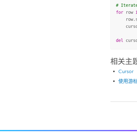
# Iterat
for
 row 
    row.
    curs
del
 curs
相关主
Cursor
使用游