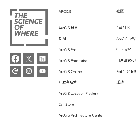
ARCGIS
社区
ArcGIS 概览
Esri 社区
制图
ArcGIS 博客
ArcGIS Pro
行业博客
ArcGIS Enterprise
用户研究和
ArcGIS Online
Esri 年轻
开发者技术
活动
ArcGIS Location Platform
Esri Store
ArcGIS Architecture Center