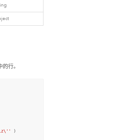
ring
ject
中的行。
iz\''
 )
