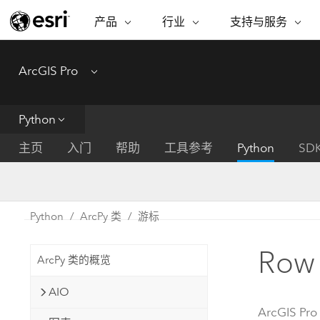
产品
行业
支持与服务
ARCGIS
行业
支持与服务
功能
ArcGIS Pro
Menu
ArcGIS 概览
建筑、工程和建
专业服务
非营利机构
制图
Esri 企业级地理空间平台
造
从空
技术支持
公共安全
Python
ArcGIS Online
商业
分析
培训
自然科学
完整的 SaaS 制图平台
将位
主页
入门
帮助
工具参考
Python
SD
保护
州和地方政府
ArcGIS Pro
数据
教育
世界领先的 GIS 软件
集成
可持续发展
能源公用事业
Python
ArcPy 类
游标
ArcGIS Enterprise
电信
用于 GIS 和制图的基础系统
所
设施点管理
Row
交通运输
ArcPy 类的概览
开发者技术
卫生与公共服务
水
构建制图和空间分析应用程序
AIO
国家政府
ArcGIS Pro