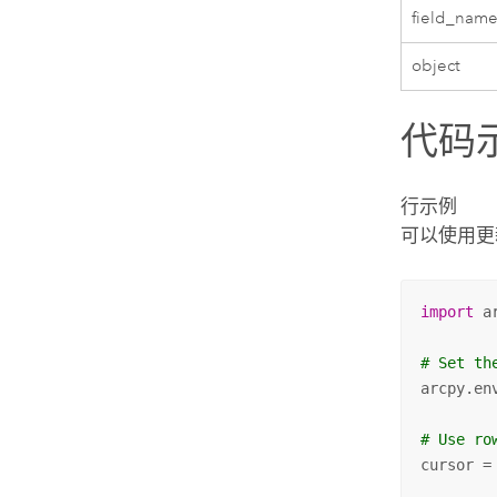
field_nam
object
代码
行示例
可以使用更
import
 ar
# Set th
arcpy.en
# Use ro
cursor =