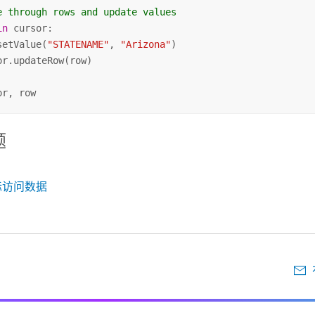
e through rows and update values
in
 cursor:

setValue(
"STATENAME"
, 
"Arizona"
)

or.updateRow(row)

or, row
题
标访问数据