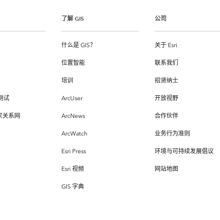
了解 GIS
公司
什么是 GIS？
关于 Esri
位置智能
联系我们
培训
招贤纳士
测试
ArcUser
开放视野
专家关系网
ArcNews
合作伙伴
ArcWatch
业务行为准则
Esri Press
环境与可持续发展倡议
Esri 视频
网站地图
GIS 字典