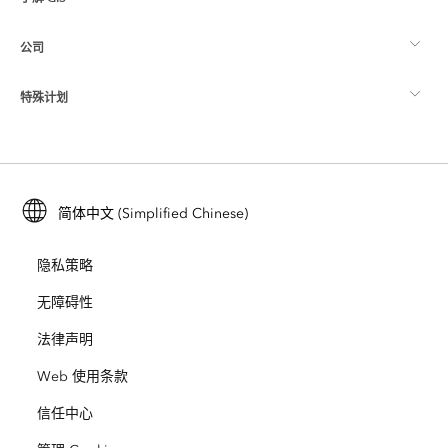
Esri 社区
制图
公司
什么是 GIS？
ArcGIS 博客
ArcGIS Pro
特殊计划
关于 Esri
位置智能
行业博客
ArcGIS Enterprise
ArcGIS for Personal Use
联系我们
培训
用户研究和测试
ArcGIS Online
ArcGIS for Student Use
简体中文 (Simplified Chinese)
招贤纳士
ArcUser
Esri 年轻专家关系网
开发者技术
保护
隐私策略
开放视野
ArcNews
活动
ArcGIS Location Platform
无障碍性
灾难响应
合作伙伴
ArcWatch
法律声明
Esri Store
教育
Web 使用条款
业务行为准则
Esri Press
ArcGIS Architecture Center
信任中心
非营利机构
环境与可持续发展倡议
Esri 视频