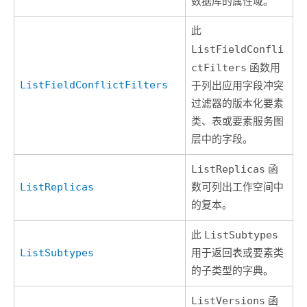
数据库的属性域。
此
ListFieldConfli
ctFilters
函数用
ListFieldConflictFilters
于列出应用字段冲突
过滤器的版本化要素
类、表或要素服务图
层中的字段。
ListReplicas
函
ListReplicas
数可列出工作空间中
的复本。
此
ListSubtypes
ListSubtypes
用于返回表或要素类
的子类型的字典。
ListVersions
函