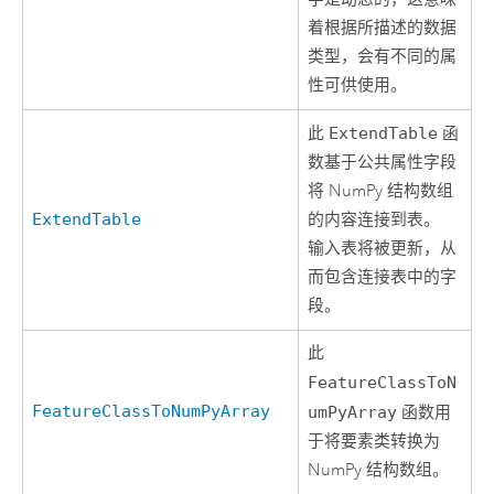
着根据所描述的数据
类型，会有不同的属
性可供使用。
此
ExtendTable
函
数基于公共属性字段
将 NumPy 结构数组
ExtendTable
的内容连接到表。
输入表将被更新，从
而包含连接表中的字
段。
此
FeatureClassToN
FeatureClassToNumPyArray
umPyArray
函数用
于将要素类转换为
NumPy 结构数组。