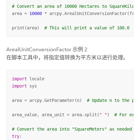
# Convert an area of 10000 Hectares to SquareKilome
area = 
10000
 * arcpy.ArealUnitConversionFactor(from
print(area)  
# This will print a value of 100.0
ArealUnitConversionFactor 示例 2
在脚本工具中，将指定值转换为平方米以进行处理。
import
import
 sys

area = arcpy.GetParameter(n)  
# Update n to the par
area_value, area_unit = area.split(
" "
)  
# For exam
# Convert the area into "SquareMeters" as needed la
try
:
