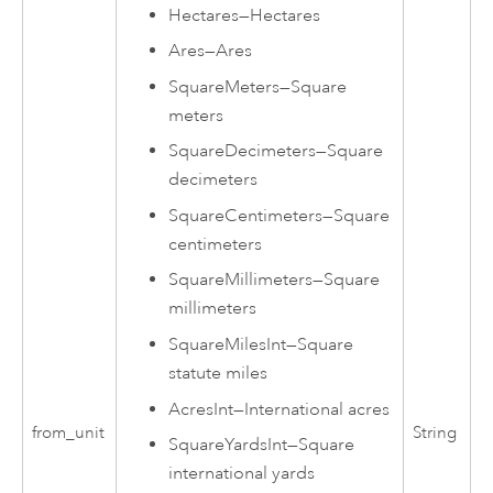
Hectares
—
Hectares
Ares
—
Ares
SquareMeters
—
Square
meters
SquareDecimeters
—
Square
decimeters
SquareCentimeters
—
Square
centimeters
SquareMillimeters
—
Square
millimeters
SquareMilesInt
—
Square
statute miles
AcresInt
—
International acres
from_unit
String
SquareYardsInt
—
Square
international yards