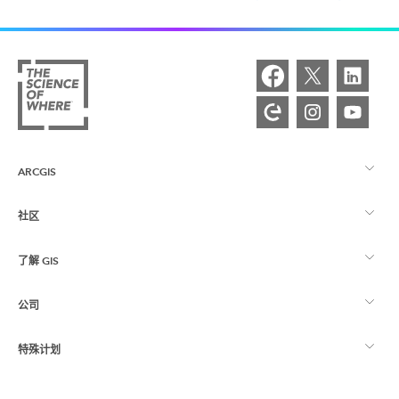
ARCGIS
社区
ArcGIS 概览
了解 GIS
Esri 社区
制图
公司
什么是 GIS？
ArcGIS 博客
ArcGIS Pro
特殊计划
关于 Esri
位置智能
行业博客
ArcGIS Enterprise
ArcGIS for Personal Use