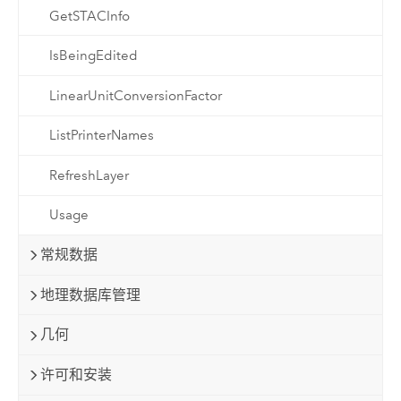
GetSTACInfo
IsBeingEdited
LinearUnitConversionFactor
ListPrinterNames
RefreshLayer
Usage
常规数据
地理数据库管理
几何
许可和安装