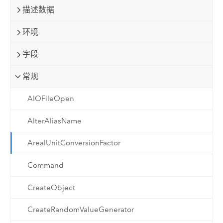
描述数据
环境
字段
常规
AIOFileOpen
AlterAliasName
ArealUnitConversionFactor
Command
CreateObject
CreateRandomValueGenerator