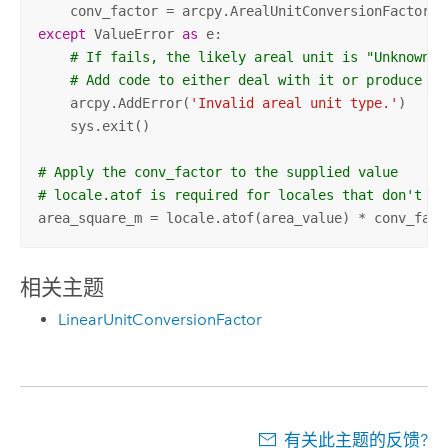
    conv_factor = arcpy.ArealUnitConversionFactor(a
except
 ValueError 
as
 e:

# If fails, the likely areal unit is "Unknown"
# Add code to either deal with it or produce an
    arcpy.AddError(
'Invalid areal unit type.'
)

    sys.exit()

# Apply the conv_factor to the supplied value
# locale.atof is required for locales that don't us
area_square_m = locale.atof(area_value) * conv_fact
相关主题
LinearUnitConversionFactor
有关此主题的反馈?