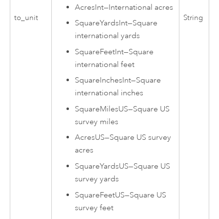
AcresInt
—
International acres
to_unit
String
SquareYardsInt
—
Square
international yards
SquareFeetInt
—
Square
international feet
SquareInchesInt
—
Square
international inches
SquareMilesUS
—
Square US
survey miles
AcresUS
—
Square US survey
acres
SquareYardsUS
—
Square US
survey yards
SquareFeetUS
—
Square US
survey feet