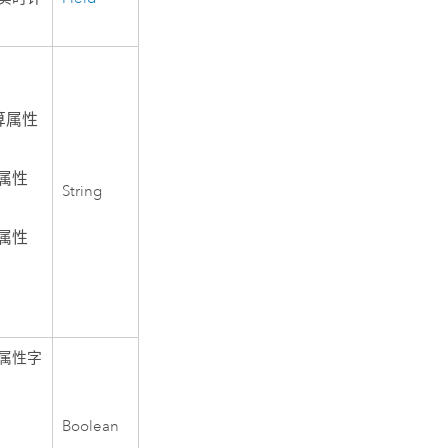
算属性
束属性
String
证属性
属性字
Boolean
。