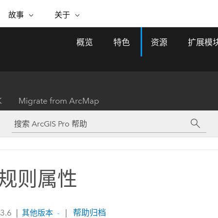
专题倡议
故事
关于
ESRI 故事
关于 ESRI
自助服务
购买 ARCGIS
联系我们
关于 GIS
概览
特色
资源
扩展模
WhereNext Magazine
关于 Esri
地理空间卓越之旅
ArcUser
用户类型
联系支持部门
什么是 GIS？
间上查看和了解数据
高管级新闻和见解
面向 ArcGIS 用户的实用技术
基于角色的 ArcGIS 访问权限
Esri 计划和倡议
Esri 社区
地理方法
资源
Esri 博客
Esri Store
活动
ArcGIS 博客
置引入分析
现实世界的全球 GIS 创新
ArcNews
Esri 的 ArcGIS 产品
K
Migrate from ArcMap
行业新闻和 ArcGIS 更新
合作伙伴
文档
管理
Esri 和 The Science of Where 播
如何购买
、编辑和共享空间数据
客
ArcWatch
Esri 产品、合作伙伴产品和开发
招贤纳士
My Esri
基础设施管理
商业和技术领导者之声
地理空间新闻、观点和趋势
人员订阅
使用 GIS 创建现代化、有弹性且可持续发展
媒体与分析师关系
的未来。 规划和运营的地理方法有助于领导
有功能
者了解基础设施工程与周围环境的关系。
规则属性
所有故事
探索基础设施管理
联系我们
 3.6
|
|
帮助归档
其他版本