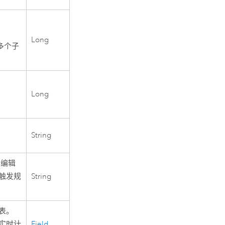
Long
多个子
Long
String
在编辑
触发规
String
表。
实时计
Field