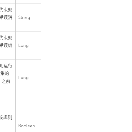
约束规
错误消
String
约束规
错误编
Long
则运行
据集的
Long
B
之前
该规则
Boolean