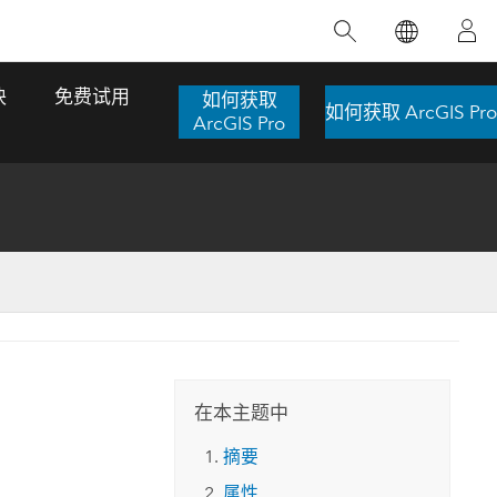
精选产品
专题培训
精选故事
推荐书籍
致力于创新
块
免费试用
如何获取
如何获取 ArcGIS Pro
人工智能
ArcGIS Pro
位置智能
数字化转换
数字孪生体
了解 ArcGIS Pro
空间数据科学：提升分析能力
当地图成为关键时刻的救命稻草
位置的力量
ArcGIS Pro 是 Esri 出品的全球领先的 GIS 桌
在这门导师授课式课程中，我们将探索如何
在巴西 2024 年遭遇历史性大洪水期间，专门
作者：Jack Dangermond
面应用程序，适用于制图、分析和数据管
运用空间统计技术来发现数据中的规律与关
从事 GIS 技术的 Codex 公司在 30 天内打造
这本书带领读者踏上一
理。 了解这项技术的实际效果，亲身体验交
联，并产出能解决复杂问题的深刻见解。
了 17 个应急洪水应用程序，为关键的救援行
旅程，深入探索现代地
互式地图，探索产品功能，或者直接开始免
动提供了有力支持。
在本主题中
探索课程
其应对全球重大挑战的
费试用。
阅读故事
摘要
转至书籍详情
探索 ArcGIS Pro
属性