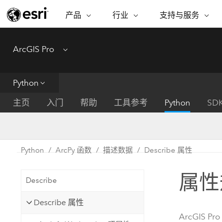
产品
行业
支持与服务
ARCGIS
行业
支持与服务
功能
ArcGIS Pro
Menu
ArcGIS 概览
建筑、工程和建
专业服务
非营利机构
制图
Esri 企业级地理空间平台
造
从空
技术支持
公共安全
Python
ArcGIS Online
商业
分析
培训
自然科学
完整的 SaaS 制图平台
将位
主页
入门
帮助
工具参考
Python
SD
保护
州和地方政府
ArcGIS Pro
数据
教育
世界领先的 GIS 软件
集成
可持续发展
能源公用事业
Python
ArcPy 函数
描述数据
Describe 属性
ArcGIS Enterprise
电信
用于 GIS 和制图的基础系统
所
设施点管理
属性
交通运输
Describe
开发者技术
卫生与公共服务
水
构建制图和空间分析应用程序
Describe 属性
国家政府
ArcGIS Pro