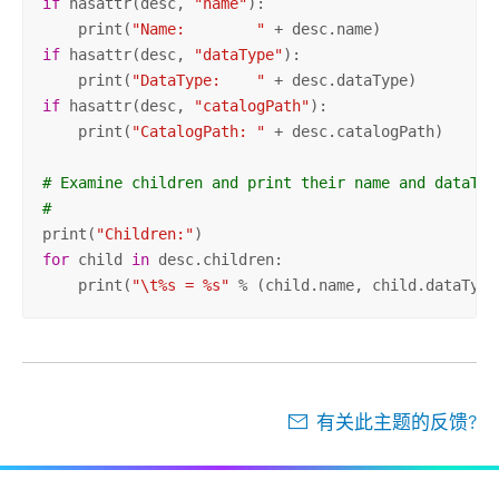
if
 hasattr(desc, 
"name"
):

    print(
"Name:        "
if
 hasattr(desc, 
"dataType"
):

    print(
"DataType:    "
if
 hasattr(desc, 
"catalogPath"
):

    print(
"CatalogPath: "
 + desc.catalogPath)

# Examine children and print their name and dataTyp
#
print(
"Children:"
for
 child 
in
 desc.children:

    print(
"\t%s = %s"
 % (child.name, child.dataType
有关此主题的反馈?