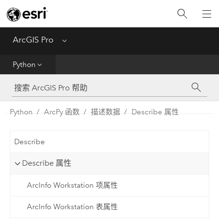
入门
ArcGIS Pro
Menu
帮助
Python
工具参考
Python
Python
ArcPy 函数
描述数据
Describe 属性
SDK
Describe
Migrate from ArcMap
Describe 属性
ArcInfo Workstation 项属性
ArcInfo Workstation 表属性