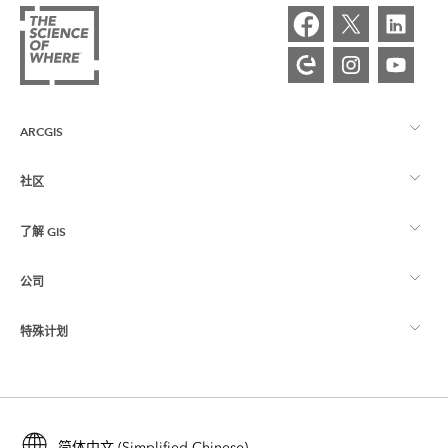
ARCGIS
社区
ArcGIS 概览
了解 GIS
Esri 社区
制图
公司
什么是 GIS？
ArcGIS 博客
ArcGIS Pro
特殊计划
关于 Esri
位置智能
行业博客
ArcGIS Enterprise
ArcGIS for Personal Use
联系我们
培训
用户研究和测试
ArcGIS Online
ArcGIS for Student Use
简体中文 (Simplified Chinese)
招贤纳士