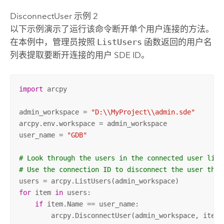
DisconnectUser 示例 2
以下示例演示了运行该命令断开单个用户连接的方法。
在本例中，管理员按照
ListUsers
函数返回的用户名
列表提取要断开连接的用户 SDE ID。
import
 arcpy

admin_workspace = 
"D:\\MyProject\\admin.sde"
arcpy.env.workspace = admin_workspace

user_name = 
"GDB"
# Look through the users in the connected user list
# Use the connection ID to disconnect the user that
for
 item 
in
 users:

if
 item.Name == user_name:

        arcpy.DisconnectUser(admin_workspace, item.