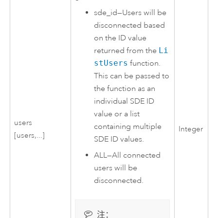
sde_id
—
Users will be
disconnected based
on the ID value
returned from the
Li
stUsers
function.
This can be passed to
the function as an
individual SDE ID
value or a list
users
containing multiple
Integer
[users,...]
SDE ID values.
ALL
—
All connected
users will be
disconnected.
注：