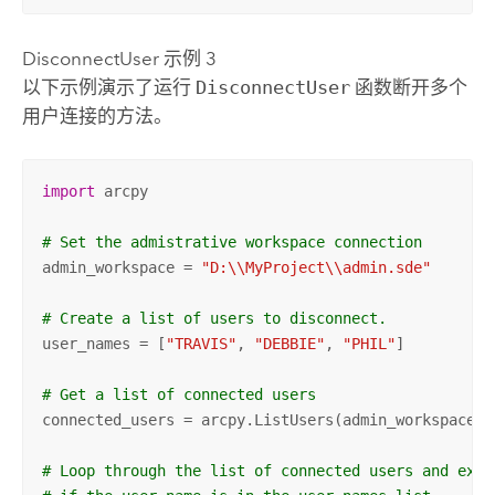
DisconnectUser 示例 3
以下示例演示了运行
DisconnectUser
函数断开多个
用户连接的方法。
import
 arcpy

# Set the admistrative workspace connection
admin_workspace = 
"D:\\MyProject\\admin.sde"
# Create a list of users to disconnect.
user_names = [
"TRAVIS"
, 
"DEBBIE"
, 
"PHIL"
]

# Get a list of connected users
connected_users = arcpy.ListUsers(admin_workspace)

# Loop through the list of connected users and exec