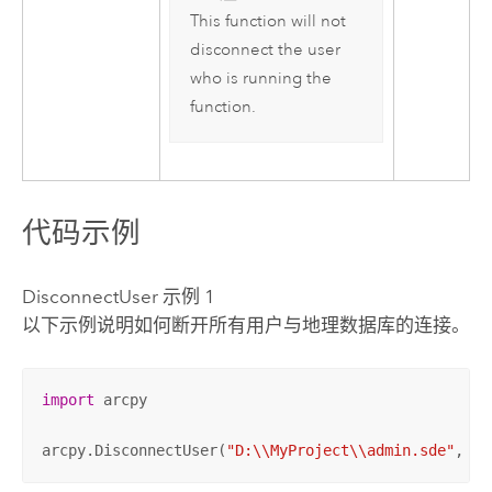
This function will not
disconnect the user
who is running the
function.
代码示例
DisconnectUser 示例 1
以下示例说明如何断开所有用户与地理数据库的连接。
import
 arcpy

arcpy.DisconnectUser(
"D:\\MyProject\\admin.sde"
, 
"A