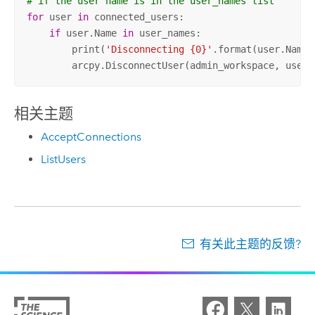
# if the user name is in the user_names list
for
 user 
in
 connected_users:

if
 user.Name 
in
 user_names:

        print(
'Disconnecting {0}'
.format(user.Name))
        arcpy.DisconnectUser(admin_workspace, user.
相关主题
AcceptConnections
ListUsers
有关此主题的反馈?