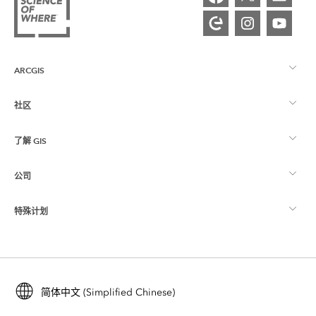
ARCGIS
社区
ArcGIS 概览
了解 GIS
Esri 社区
制图
公司
什么是 GIS？
ArcGIS 博客
ArcGIS Pro
特殊计划
关于 Esri
位置智能
行业博客
ArcGIS Enterprise
ArcGIS for Personal Use
联系我们
培训
用户研究和测试
ArcGIS Online
ArcGIS for Student Use
简体中文 (Simplified Chinese)
招贤纳士
ArcUser
Esri 年轻专家关系网
开发者技术