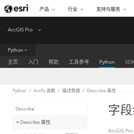
产品
行业
支持与服务
ARCGIS
行业
支持与服务
功能
ArcGIS Pro
Menu
ArcGIS 概览
建筑、工程和建
专业服务
非营利机构
制图
Esri 企业级地理空间平台
造
从空
技术支持
公共安全
Python
ArcGIS Online
商业
分析
培训
自然科学
完整的 SaaS 制图平台
将位
主页
入门
帮助
工具参考
Python
SD
保护
州和地方政府
ArcGIS Pro
数据
教育
世界领先的 GIS 软件
集成
可持续发展
能源公用事业
Python
ArcPy 函数
描述数据
Describe 属性
ArcGIS Enterprise
电信
用于 GIS 和制图的基础系统
所
设施点管理
字段
交通运输
Describe
开发者技术
卫生与公共服务
水
构建制图和空间分析应用程序
Describe 属性
国家政府
ArcGIS Pro