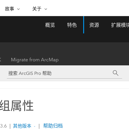
专题倡议
故事
关于
ESRI 故事
关于 ESRI
自助服务
购买 ARCGIS
联系我们
关于 GIS
概览
特色
资源
扩展模
WhereNext Magazine
关于 Esri
地理空间卓越之旅
ArcUser
用户类型
联系支持部门
什么是 GIS？
间上查看和了解数据
高管级新闻和见解
面向 ArcGIS 用户的实用技术
基于角色的 ArcGIS 访问权限
Esri 计划和倡议
Esri 社区
地理方法
资源
Esri 博客
Esri Store
活动
ArcGIS 博客
置引入分析
现实世界的全球 GIS 创新
ArcNews
Esri 的 ArcGIS 产品
K
Migrate from ArcMap
行业新闻和 ArcGIS 更新
合作伙伴
文档
管理
Esri 和 The Science of Where 播
如何购买
、编辑和共享空间数据
客
ArcWatch
Esri 产品、合作伙伴产品和开发
招贤纳士
My Esri
基础设施管理
商业和技术领导者之声
地理空间新闻、观点和趋势
人员订阅
使用 GIS 创建现代化、有弹性且可持续发展
媒体与分析师关系
的未来。 规划和运营的地理方法有助于领导
有功能
者了解基础设施工程与周围环境的关系。
组属性
所有故事
探索基础设施管理
联系我们
 3.6
|
|
帮助归档
其他版本