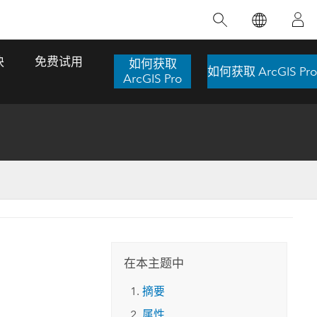
精选产品
专题培训
精选故事
推荐书籍
致力于创新
块
免费试用
如何获取
如何获取 ArcGIS Pro
人工智能
ArcGIS Pro
位置智能
数字化转换
数字孪生体
了解 ArcGIS Pro
空间数据科学：提升分析能力
当地图成为关键时刻的救命稻草
位置的力量
ArcGIS Pro 是 Esri 出品的全球领先的 GIS 桌
在这门导师授课式课程中，我们将探索如何
在巴西 2024 年遭遇历史性大洪水期间，专门
作者：Jack Dangermond
面应用程序，适用于制图、分析和数据管
运用空间统计技术来发现数据中的规律与关
从事 GIS 技术的 Codex 公司在 30 天内打造
这本书带领读者踏上一
理。 了解这项技术的实际效果，亲身体验交
联，并产出能解决复杂问题的深刻见解。
了 17 个应急洪水应用程序，为关键的救援行
旅程，深入探索现代地
互式地图，探索产品功能，或者直接开始免
动提供了有力支持。
在本主题中
探索课程
其应对全球重大挑战的
费试用。
阅读故事
摘要
转至书籍详情
探索 ArcGIS Pro
属性