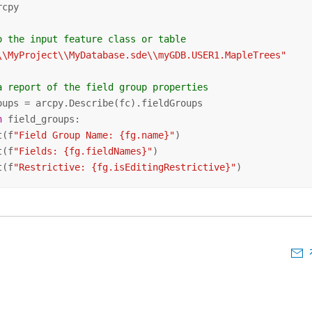
cpy

o the input feature class or table
\\MyProject\\MyDatabase.sde\\myGDB.USER1.MapleTrees"
a report of the field group properties
n
 field_groups:

t(f
"Field Group Name: {fg.name}"
)

t(f
"Fields: {fg.fieldNames}"
)

t(f
"Restrictive: {fg.isEditingRestrictive}"
)