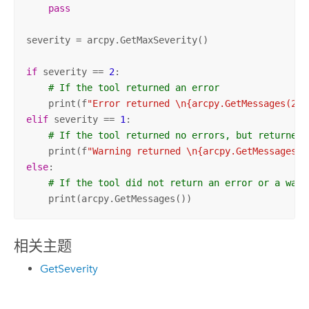
pass
severity = arcpy.GetMaxSeverity()

if
 severity == 
2
:

# If the tool returned an error
    print(f
"Error returned \n{arcpy.GetMessages(2)}
elif
 severity == 
1
:

# If the tool returned no errors, but returned 
    print(f
"Warning returned \n{arcpy.GetMessages(1
else
:

# If the tool did not return an error or a warn
    print(arcpy.GetMessages())
相关主题
GetSeverity