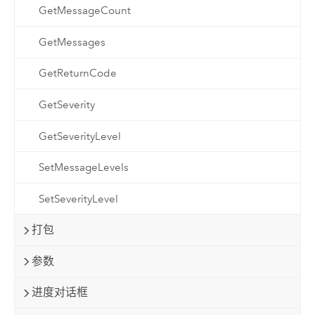
GetMessageCount
GetMessages
GetReturnCode
GetSeverity
GetSeverityLevel
SetMessageLevels
SetSeverityLevel
打包
参数
进度对话框