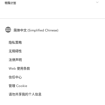
特殊计划
关于 Esri
位置智能
行业博客
ArcGIS Enterprise
ArcGIS for Personal Use
联系我们
培训
用户研究和测试
ArcGIS Online
ArcGIS for Student Use
简体中文 (Simplified Chinese)
招贤纳士
ArcUser
Esri 年轻专家关系网
开发者技术
保护
隐私策略
开放视野
ArcNews
活动
ArcGIS Location Platform
无障碍性
灾难响应
合作伙伴
ArcWatch
法律声明
Esri Store
教育
Web 使用条款
业务行为准则
Esri Press
ArcGIS Architecture Center
信任中心
非营利机构
环境与可持续发展倡议
Esri 视频
管理 Cookie
请勿共享我的个人信息
种族平等
网站地图
GIS 字典