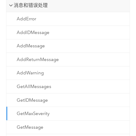
消息和错误处理
AddError
AddIDMessage
AddMessage
AddReturnMessage
AddWarning
GetAllMessages
GetIDMessage
GetMaxSeverity
GetMessage