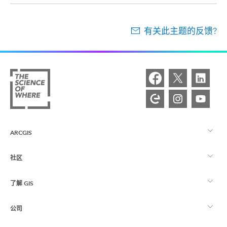
有关此主题的反馈?
ARCGIS
社区
ArcGIS 概览
了解 GIS
Esri 社区
制图
公司
什么是 GIS？
ArcGIS 博客
ArcGIS Pro