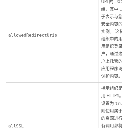
URI 的 JSON
组，其中 URI
于表示与您共
安全内容的门
实例。 这将
allowedRedirectUris
组织中的用户
用组织登录账
户，通过这些
户上托管的 w
应用程序访问
保护内容。
指示组织是否
用 HTTPS。 
设置为
true
则使用属于组
的资源进行的
有调用都将需
allSSL