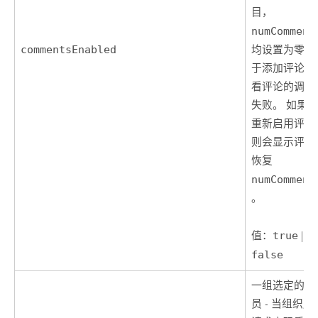
目，
numComment
commentsEnabled
均设置为零。
于添加评论和
看评论的调用
失败。 如果
重新启用评论
则会显示评论
恢复
numComment
。
值：
true
|
false
一组选定的管
员 - 当组织成