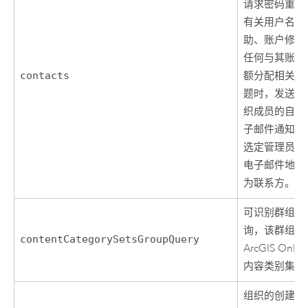
请求密码重置
有关用户名的
助、账户修改
任何与其账户
contacts
额分配相关的
题时，发送给
织成员的自动
子邮件通知会
选定管理员及
电子邮件地址
为联系方。
可识别群组的
询，该群组包
contentCategorySetsGroupQuery
ArcGIS Onlin
内容类别集。
组织的创建日