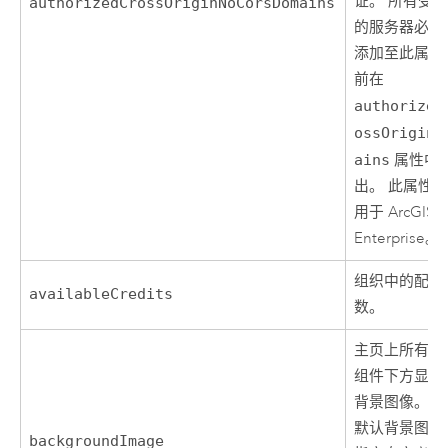
证。 所有受
authorizedCrossOriginNoCorsDomains
的服务器必须
添加至此属性
前在
authorized
ossOriginD
ains
属性中
出。 此属性
用于
ArcGIS
Enterprise
。
组织中的配额
availableCredits
数。
主页上所有其
组件下方显示
背景图像。 
默认背景图像
backgroundImage