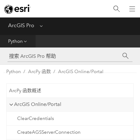
入门
ArcGIS Pro
Menu
帮助
Python
工具参考
Python
Python
ArcPy 函数
ArcGIS Online/Portal
SDK
ArcPy 函数概述
Migrate from ArcMap
ArcGIS Online/Portal
ClearCredentials
CreateAGSServerConnection