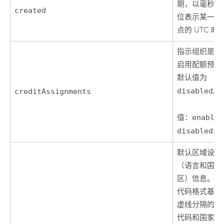
期，以毫秒为
created
位表示某一时
点的 UTC 时
指示组织是否
启用配额预算
默认值为
disabled
。
creditAssignments
值：
enabled
disabled
默认区域设置
（语言和国家
区）信息。 
代码格式基于
虚线分隔的语
代码和国家/