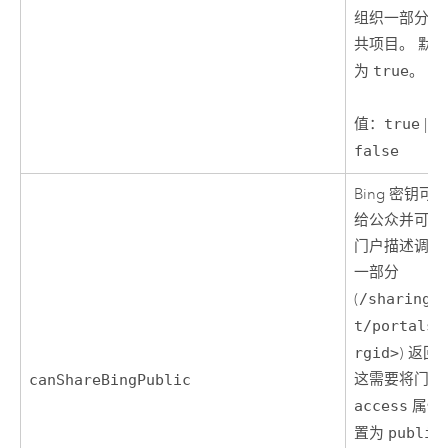
组织一部分的
共项目。 默
为
true
。
值：
true
|
false
Bing
密钥可
给公众并可作
门户描述调用
一部分
(
/sharing/
t/portals/
rgid>
) 返回
这需要将门户
canShareBingPublic
access
属性
置为
public