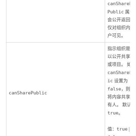
canShareBi
Public
属性
会公开返回，
仅对组织内的
户可见。
指示组织是否
以公开共享群
或项目。 如
canSharePu
ic
设置为
false
，则无
canSharePublic
将内容共享给
有人。 默认
true
。
值：
true
|