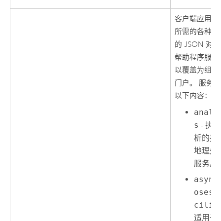
客户端应用程
所需的各种服
的 JSON 对
帮助程序服务
以覆盖为组织
门户。 服务
以下内容：
analy
s
- 执
析的托
地理处
服务。
async
osest
cilit
适用于