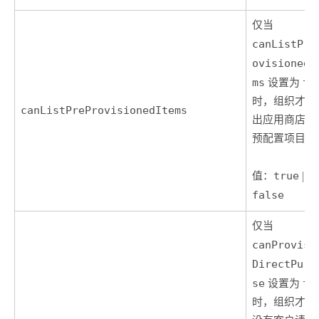
仅当
canListPre
ovisionedI
ms
设置为
tr
时，组织才能
canListPreProvisionedItems
出应用商店中
预配置项目。
值：
true
|
false
仅当
canProvisi
DirectPurc
se
设置为
tr
时，组织才能