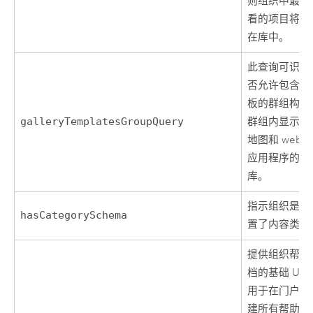
则组织中最常
看的项目将显
在库中。
此查询可识别
否允许包含库
板的群组构建
galleryTemplatesGroupQuery
群组内显示 w
地图和 web 
应用程序的图
库。
指示组织是否
hasCategorySchema
置了内容类别
提供组织帮助
档的基础 UR
用于在门户中
建所有帮助