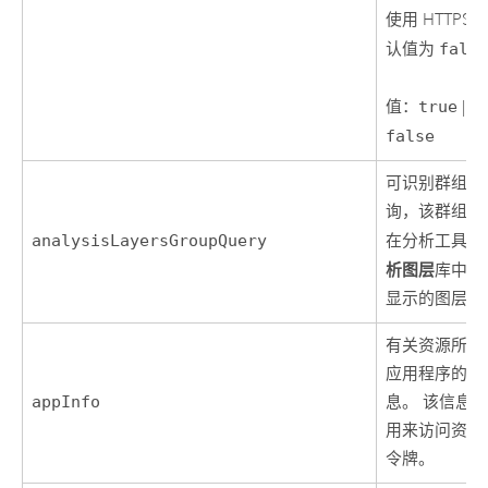
使用 HTTPS。
认值为
fals
值：
true
|
false
可识别群组的
询，该群组包
analysisLayersGroupQuery
在分析工具的
析图层
库中进
显示的图层。
有关资源所访
应用程序的信
appInfo
息。 该信息
用来访问资源
令牌。