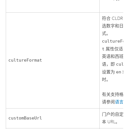
符合 CLDR 
选数字和日期
式。
cultureFor
t
属性仅适用
英语和西班牙
cultureFormat
语，即
cult
设置为
en
或
时。
有关支持格式
请参阅
语言
。
门户的自定义
customBaseUrl
本 URL。