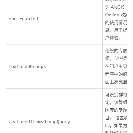
许
ArcGIS
Online
收集
eueiEnabled
的使用情况信
息，用于提升
户体验。
组织的专题群
组。 这些群
在门户主页应
featuredGroups
群组
程序中的
面上高亮显示
可识别群组的
询，该群组包
图库的专题项
目。 设置群
featuredItemsGroupQuery
ID，如果为空