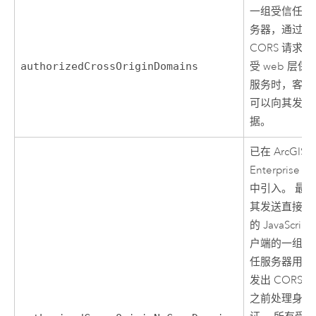
一组受信任的
务器，通过
CORS 请求访
authorizedCrossOriginDomains
受 web 层保
服务时，客户
可以向其发送
据。
已在
ArcGIS
Enterprise
11
中引入。 最
其发送直接请
的
JavaScript
户端的一组受
任服务器用于
发出 CORS 
之前处理身份