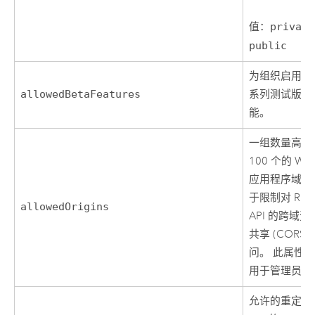
值：
private
public
为组织启用的
allowedBetaFeatures
系列测试版功
能。
一组数量高达
100 个的 We
应用程序域，
于限制对 RES
allowedOrigins
API 的跨域资
共享 (CORS)
问。 此属性
用于管理员。
允许的重定向