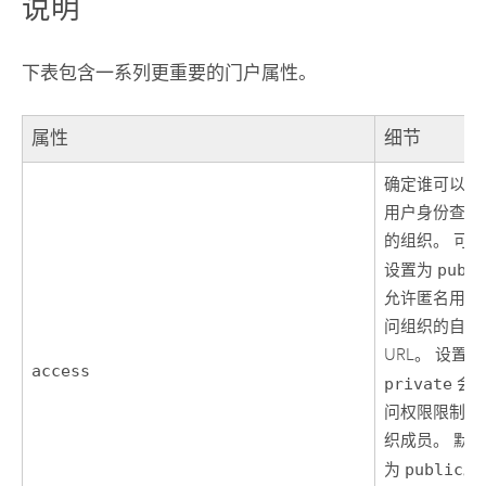
说明
下表包含一系列更重要的门户属性。
属性
细节
确定谁可以匿
用户身份查看
的组织。 可
设置为
publ
允许匿名用户
问组织的自定
URL。 设置为
access
private
会
问权限限制为
织成员。 默
为
public
。