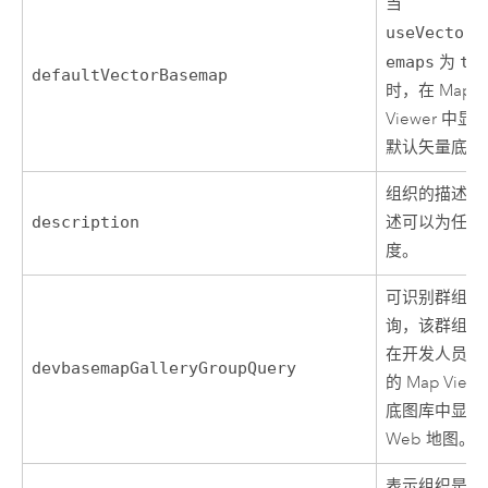
当
useVectorB
emaps
为
tr
defaultVectorBasemap
时，在
Map
Viewer
中显
默认矢量底图
组织的描述。
description
述可以为任意
度。
可识别群组的
询，该群组包
在开发人员订
devbasemapGalleryGroupQuery
的
Map Viewe
底图库中显示
Web 地图。
表示组织是否