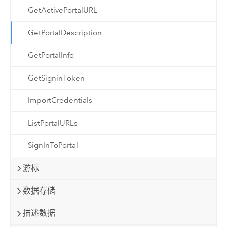
GetActivePortalURL
GetPortalDescription
GetPortalInfo
GetSigninToken
ImportCredentials
ListPortalURLs
SignInToPortal
游标
数据存储
描述数据