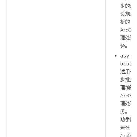
步的最
设施点
析的
ArcGIS
理处理
务。
async
ocode
适用于
步批量
理编码
ArcGIS
理处理
务。 （
助手服
是在
ArcGIS