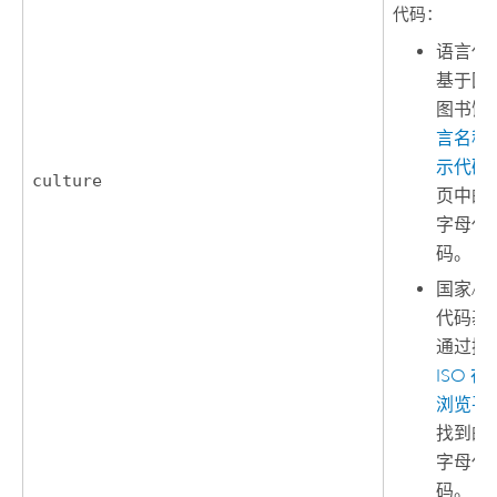
代码：
语言代
基于国
图书馆
言名称
示代码
culture
页中的
字母代
码。
国家/
代码基
通过搜
ISO 在
浏览平
找到的
字母代
码。