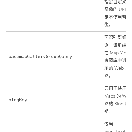
指定自定义背
图像的 URL 
定不使用背景
像。
可识别群组的
询，该群组包
在
Map Viewe
basemapGalleryGroupQuery
底图库中进行
示的 Web 地
图。
要用于使用
B
Maps
的 Web
bingKey
图的
Bing
密
钥。
仅当
canListApp