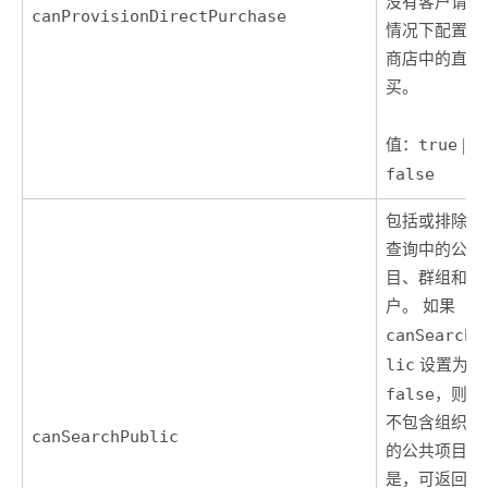
没有客户请求
canProvisionDirectPurchase
情况下配置应
商店中的直接
买。
值：
true
|
false
包括或排除搜
查询中的公共
目、群组和用
户。 如果
canSearchP
lic
设置为
false
，则搜
不包含组织外
canSearchPublic
的公共项目。
是，可返回作