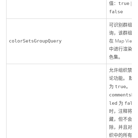
值：
true
|
false
可识别群组的
询，该群组包
colorSetsGroupQuery
在
Map Viewe
中进行渲染的
色集。
允许组织禁用
论功能。 默
为
true
。 当
commentsEn
led
为
fals
时，注释将被
藏，但不会被
除，并且对于
织中的所有项