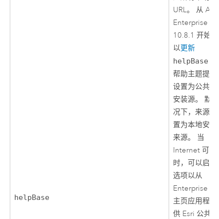
URL。 从
Arc
Enterprise
10.8.1 开始
以
更新
helpBase
以
帮助主题提供
设置为公共或
安装源。 默
况下，来源将
置为本地安装
来源。 当
Internet 可用
时，可以启用
选项以从
Enterprise
门
helpBase
主页应用程序
供
Esri
公共