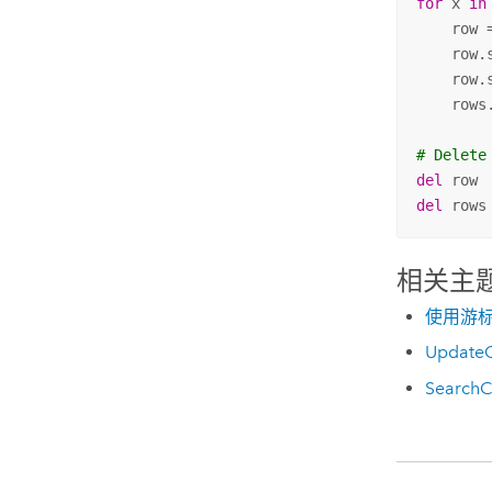
for
 x 
in
    row 
    row.
    row.
    rows
# Delete
del
del
 rows
相关主
使用游
UpdateC
SearchC