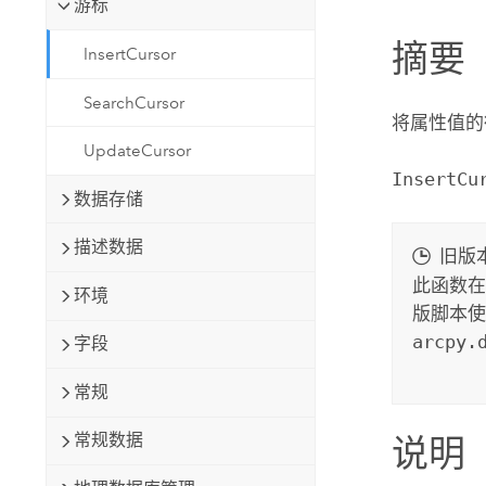
游标
自然资源
所有产品
摘要
InsertCursor
所有行业
SearchCursor
将属性值的
UpdateCursor
InsertCu
数据存储
描述数据
旧版
此函数在 A
环境
版脚本使
arcpy.
字段
常规
常规数据
说明