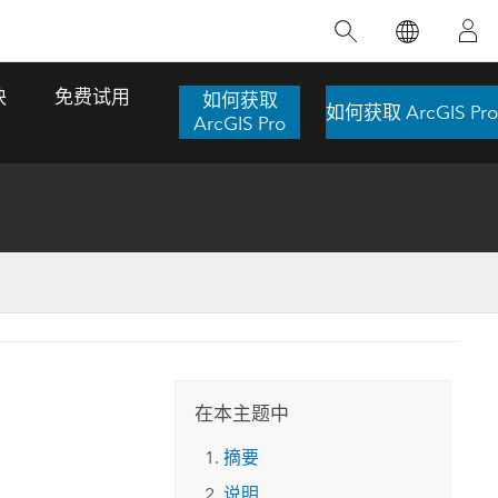
精选产品
专题培训
精选故事
推荐书籍
致力于创新
块
免费试用
如何获取
如何获取 ArcGIS Pro
人工智能
ArcGIS Pro
位置智能
数字化转换
数字孪生体
了解 ArcGIS Pro
空间数据科学：提升分析能力
当地图成为关键时刻的救命稻草
位置的力量
ArcGIS Pro 是 Esri 出品的全球领先的 GIS 桌
在这门导师授课式课程中，我们将探索如何
在巴西 2024 年遭遇历史性大洪水期间，专门
作者：Jack Dangermond
面应用程序，适用于制图、分析和数据管
运用空间统计技术来发现数据中的规律与关
从事 GIS 技术的 Codex 公司在 30 天内打造
这本书带领读者踏上一
理。 了解这项技术的实际效果，亲身体验交
联，并产出能解决复杂问题的深刻见解。
了 17 个应急洪水应用程序，为关键的救援行
旅程，深入探索现代地
互式地图，探索产品功能，或者直接开始免
动提供了有力支持。
在本主题中
探索课程
其应对全球重大挑战的
费试用。
阅读故事
摘要
转至书籍详情
探索 ArcGIS Pro
说明