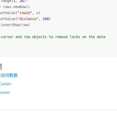
 range(
1
, 
26
):

= rows.newRow()

setValue(
"rowid"
, x)

setValue(
"distance"
, 
100
)

.insertRow(row)

 cursor and row objects to remove locks on the data
题
标访问数据
ursor
ursor