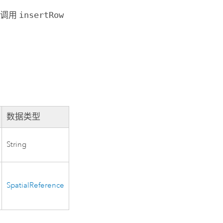
次调用
insertRow
数据类型
String
SpatialReference