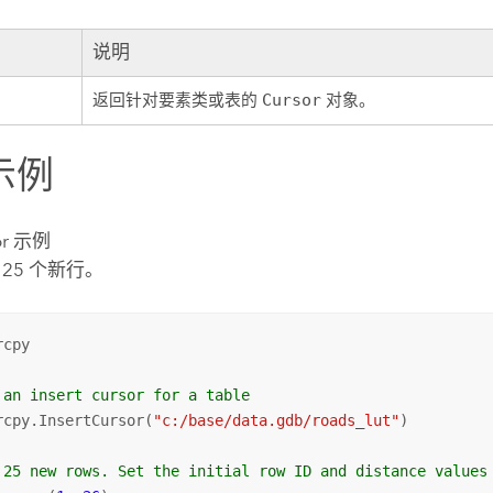
说明
返回针对要素类或表的
Cursor
对象。
示例
sor 示例
25 个新行。
cpy

 an insert cursor for a table
rcpy.InsertCursor(
"c:/base/data.gdb/roads_lut"
)

 25 new rows. Set the initial row ID and distance values