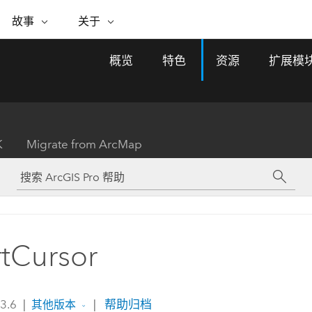
专题倡议
故事
关于
ESRI 故事
关于 ESRI
自助服务
购买 ARCGIS
联系我们
关于 GIS
概览
特色
资源
扩展模
WhereNext Magazine
关于 Esri
地理空间卓越之旅
ArcUser
用户类型
联系支持部门
什么是 GIS？
间上查看和了解数据
高管级新闻和见解
面向 ArcGIS 用户的实用技术
基于角色的 ArcGIS 访问权限
Esri 计划和倡议
Esri 社区
地理方法
资源
Esri 博客
Esri Store
活动
ArcGIS 博客
置引入分析
现实世界的全球 GIS 创新
ArcNews
Esri 的 ArcGIS 产品
K
Migrate from ArcMap
行业新闻和 ArcGIS 更新
合作伙伴
文档
管理
Esri 和 The Science of Where 播
如何购买
、编辑和共享空间数据
客
ArcWatch
Esri 产品、合作伙伴产品和开发
招贤纳士
My Esri
基础设施管理
商业和技术领导者之声
地理空间新闻、观点和趋势
人员订阅
使用 GIS 创建现代化、有弹性且可持续发展
媒体与分析师关系
的未来。 规划和运营的地理方法有助于领导
有功能
者了解基础设施工程与周围环境的关系。
rtCursor
所有故事
探索基础设施管理
联系我们
 3.6
|
|
帮助归档
其他版本