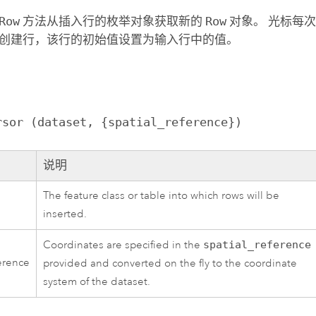
Row
方法从插入行的枚举对象获取新的
Row
对象。 光标每
创建行，该行的初始值设置为输入行中的值。
rsor (dataset, {spatial_reference})
说明
The feature class or table into which rows will be
inserted.
Coordinates are specified in the
spatial_reference
ference
provided and converted on the fly to the coordinate
system of the dataset.