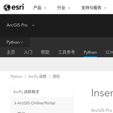
产品
行业
支持与服务
ARCGIS
行业
支持与服务
功能
ArcGIS Pro
Menu
ArcGIS 概览
建筑、工程和建
专业服务
非营利机构
制图
Esri 企业级地理空间平台
造
从空
技术支持
公共安全
Python
ArcGIS Online
商业
分析
培训
自然科学
完整的 SaaS 制图平台
将位
主页
入门
帮助
工具参考
Python
SD
保护
州和地方政府
ArcGIS Pro
数据
教育
世界领先的 GIS 软件
集成
可持续发展
能源公用事业
Python
ArcPy 函数
游标
ArcGIS Enterprise
电信
用于 GIS 和制图的基础系统
所
设施点管理
Inse
交通运输
ArcPy 函数概述
开发者技术
卫生与公共服务
水
构建制图和空间分析应用程序
ArcGIS Online/Portal
国家政府
ArcGIS Pro