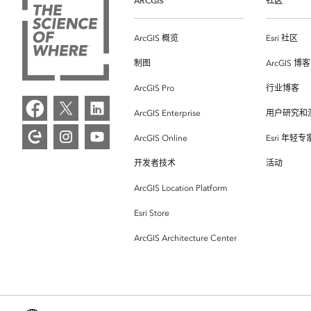
ARCGIS
社区
ArcGIS 概览
Esri 社区
制图
ArcGIS 博客
ArcGIS Pro
行业博客
ArcGIS Enterprise
用户研究和
ArcGIS Online
Esri 年轻
开发者技术
活动
ArcGIS Location Platform
Esri Store
ArcGIS Architecture Center