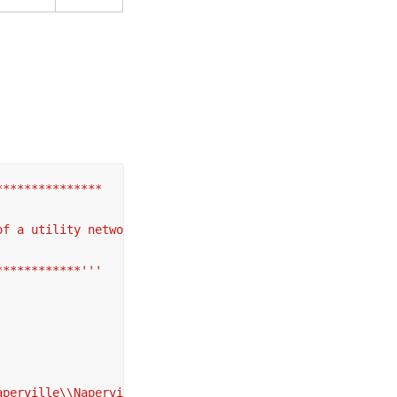
**************

f a utility network

************'''
aperville\\Naperville.UNOWNER.Naperville"