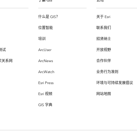
了解 GIS
公司
什么是 GIS？
关于 Esri
位置智能
联系我们
培训
招贤纳士
测试
ArcUser
开放视野
专家关系网
ArcNews
合作伙伴
ArcWatch
业务行为准则
Esri Press
环境与可持续发展倡议
Esri 视频
网站地图
GIS 字典