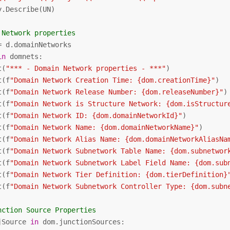
y.Describe(UN)

 Network properties
in
 domnets:

t(
"*** - Domain Network properties - ***"
)

t(f
"Domain Network Creation Time: {dom.creationTime}"
)

t(f
"Domain Network Release Number: {dom.releaseNumber}"
)

t(f
"Domain Network is Structure Network: {dom.isStructur
t(f
"Domain Network ID: {dom.domainNetworkId}"
)

t(f
"Domain Network Name: {dom.domainNetworkName}"
)

t(f
"Domain Network Alias Name: {dom.domainNetworkAliasNa
t(f
"Domain Network Subnetwork Table Name: {dom.subnetwor
t(f
"Domain Network Subnetwork Label Field Name: {dom.sub
t(f
"Domain Network Tier Definition: {dom.tierDefinition}
t(f
"Domain Network Subnetwork Controller Type: {dom.subn
nction Source Properties
jSource 
in
 dom.junctionSources:
