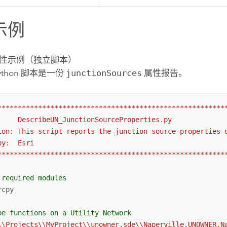
示例
性示例（独立脚本）
ython 脚本是一份
junctionSources
属性报告。
*********************************************************
     DescribeUN_JunctionSourceProperties.py

ion: This script reports the junction source properties o
y:  Esri

********************************************************
 required modules
cpy

be functions on a Utility Network
\\Projects\\MyProject\\unowner.sde\\Naperville.UNOWNER.N