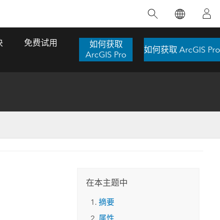
精选产品
专题培训
精选故事
推荐书籍
致力于创新
块
免费试用
如何获取
如何获取 ArcGIS Pro
人工智能
ArcGIS Pro
位置智能
数字化转换
数字孪生体
了解 ArcGIS Pro
空间数据科学：提升分析能力
当地图成为关键时刻的救命稻草
位置的力量
ArcGIS Pro 是 Esri 出品的全球领先的 GIS 桌
在这门导师授课式课程中，我们将探索如何
在巴西 2024 年遭遇历史性大洪水期间，专门
作者：Jack Dangermond
面应用程序，适用于制图、分析和数据管
运用空间统计技术来发现数据中的规律与关
从事 GIS 技术的 Codex 公司在 30 天内打造
这本书带领读者踏上一
理。 了解这项技术的实际效果，亲身体验交
联，并产出能解决复杂问题的深刻见解。
了 17 个应急洪水应用程序，为关键的救援行
旅程，深入探索现代地
互式地图，探索产品功能，或者直接开始免
动提供了有力支持。
在本主题中
探索课程
其应对全球重大挑战的
费试用。
阅读故事
摘要
转至书籍详情
探索 ArcGIS Pro
属性