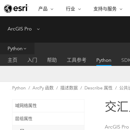
产品
行业
支持与服务
ARCGIS
行业
支持与服务
功能
ArcGIS Pro
Menu
ArcGIS 概览
建筑、工程和建
专业服务
非营利机构
制图
Esri 企业级地理空间平台
造
从空
技术支持
公共安全
Python
ArcGIS Online
商业
分析
培训
自然科学
完整的 SaaS 制图平台
将位
主页
入门
帮助
工具参考
Python
SD
保护
州和地方政府
ArcGIS Pro
数据
教育
世界领先的 GIS 软件
集成
可持续发展
能源公用事业
Python
ArcPy 函数
描述数据
Describe 属性
公共
ArcGIS Enterprise
电信
用于 GIS 和制图的基础系统
所
设施点管理
交汇
交通运输
域网络属性
开发者技术
卫生与公共服务
水
构建制图和空间分析应用程序
层组属性
国家政府
ArcGIS Pro