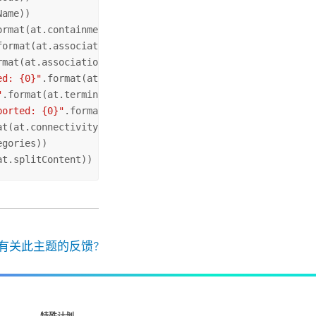
ame))

ormat(at.containmentViewScale))

format(at.associationDeleteType))

rmat(at.associationRoleType))

ed: {0}"
.format(at.isTerminalConfigurationSupported))

"
.format(at.terminalConfigurationID))

ported: {0}"
.format(at.isLinearConnectivityPolicySupporte
at(at.connectivityPolicy))

gories))

at.splitContent))
有关此主题的反馈?