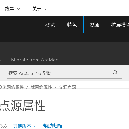
专题倡议
故事
关于
ESRI 故事
关于 ESRI
自助服务
购买 ARCGIS
联系我们
关于 GIS
概览
特色
资源
扩展模
WhereNext Magazine
关于 Esri
地理空间卓越之旅
ArcUser
用户类型
联系支持部门
什么是 GIS？
间上查看和了解数据
高管级新闻和见解
面向 ArcGIS 用户的实用技术
基于角色的 ArcGIS 访问权限
Esri 计划和倡议
Esri 社区
地理方法
资源
Esri 博客
Esri Store
活动
ArcGIS 博客
置引入分析
现实世界的全球 GIS 创新
ArcNews
Esri 的 ArcGIS 产品
K
Migrate from ArcMap
行业新闻和 ArcGIS 更新
合作伙伴
文档
管理
Esri 和 The Science of Where 播
如何购买
、编辑和共享空间数据
客
ArcWatch
Esri 产品、合作伙伴产品和开发
招贤纳士
My Esri
基础设施管理
商业和技术领导者之声
地理空间新闻、观点和趋势
人员订阅
设施网络属性
域网络属性
交汇点源
使用 GIS 创建现代化、有弹性且可持续发展
媒体与分析师关系
的未来。 规划和运营的地理方法有助于领导
有功能
者了解基础设施工程与周围环境的关系。
点源属性
所有故事
探索基础设施管理
联系我们
 3.6
|
|
帮助归档
其他版本