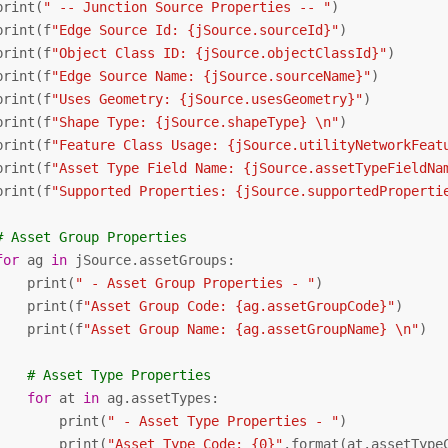
print(
" -- Junction Source Properties -- "
)

print(f
"Edge Source Id: {jSource.sourceId}"
)

print(f
"Object Class ID: {jSource.objectClassId}"
)

print(f
"Edge Source Name: {jSource.sourceName}"
)

print(f
"Uses Geometry: {jSource.usesGeometry}"
)

print(f
"Shape Type: {jSource.shapeType} \n"
)

print(f
"Feature Class Usage: {jSource.utilityNetworkFeat
print(f
"Asset Type Field Name: {jSource.assetTypeFieldNa
print(f
"Supported Properties: {jSource.supportedProperti
# Asset Group Properties
for
 ag 
in
 jSource.assetGroups:

    print(
" - Asset Group Properties - "
)

    print(f
"Asset Group Code: {ag.assetGroupCode}"
)

    print(f
"Asset Group Name: {ag.assetGroupName} \n"
)

# Asset Type Properties
for
 at 
in
 ag.assetTypes:

        print(
" - Asset Type Properties - "
)

        print(
"Asset Type Code: {0}"
.format(at.assetTypeC