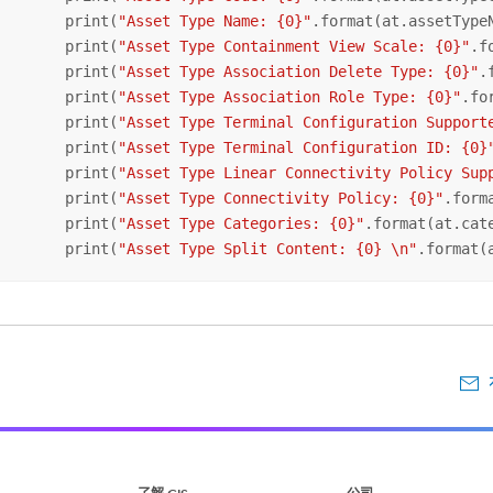
        print(
"Asset Type Name: {0}"
.format(at.assetTypeN
        print(
"Asset Type Containment View Scale: {0}"
.f
        print(
"Asset Type Association Delete Type: {0}"
.
        print(
"Asset Type Association Role Type: {0}"
.fo
        print(
"Asset Type Terminal Configuration Support
        print(
"Asset Type Terminal Configuration ID: {0}
        print(
"Asset Type Linear Connectivity Policy Sup
        print(
"Asset Type Connectivity Policy: {0}"
.form
        print(
"Asset Type Categories: {0}"
.format(at.cate
        print(
"Asset Type Split Content: {0} \n"
.format(