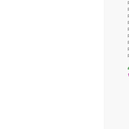
        
        
        
        
        
        
        
        
        
        
        
        
        
        