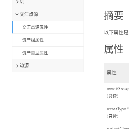
层
自然资源
所有产品
摘要
交汇点源
所有行业
交汇点源属性
以下属性是
资产组属性
属性
资产类型属性
边源
属性
assetGrou
(只读)
assetType
(只读)
objectClas