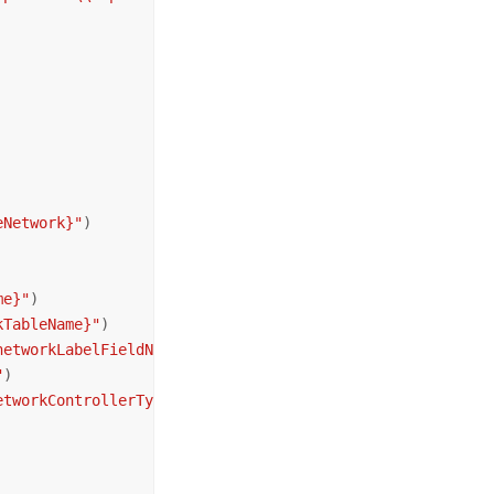
eNetwork}"
)

me}"
)

kTableName}"
)

networkLabelFieldName}"
)

"
)

etworkControllerType} \n"
)
