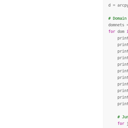
d = arcp
# Domain
for
 dom 
    prin
    prin
    prin
    prin
    prin
    prin
    prin
    prin
    prin
    prin
    prin
# Ju
for
 