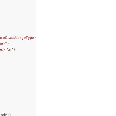
ureClassUsageType}"
)

me}"
)

es} \n"
)

ode))
