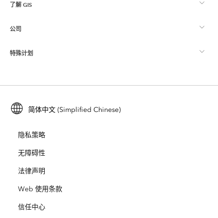
了解 GIS
Esri 社区
制图
公司
什么是 GIS？
ArcGIS 博客
ArcGIS Pro
特殊计划
关于 Esri
位置智能
行业博客
ArcGIS Enterprise
ArcGIS for Personal Use
联系我们
培训
用户研究和测试
ArcGIS Online
ArcGIS for Student Use
简体中文 (Simplified Chinese)
招贤纳士
ArcUser
Esri 年轻专家关系网
开发者技术
保护
隐私策略
开放视野
ArcNews
活动
ArcGIS Location Platform
无障碍性
灾难响应
合作伙伴
ArcWatch
法律声明
Esri Store
教育
Web 使用条款
业务行为准则
Esri Press
ArcGIS Architecture Center
信任中心
非营利机构