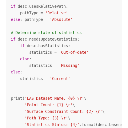
if
 desc.usesRelativePath: 

    pathType = 
'Relative'
else
: pathType = 
'Absolute'
# Determine state of statistics
if
 desc.needsUpdateStatistics:

if
 desc.hasStatistics:

        statistics = 
'Out-of-date'
else
:

        statistics = 
'Missing'
else
:

    statistics = 
'Current'
print(
'LAS Dataset Name: {0} \r'
\

'Point Count: {1} \r'
\

'Surface Constraint Count: {2} \r'
\

'Path Type: {3} \r'
\

'Statistics Status: {4}'
.format(desc.basename