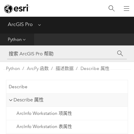
入门
ArcGIS Pro
Menu
帮助
Python
工具参考
Python
Python
ArcPy 函数
描述数据
Describe 属性
SDK
Describe
Migrate from ArcMap
Describe 属性
ArcInfo Workstation 项属性
ArcInfo Workstation 表属性