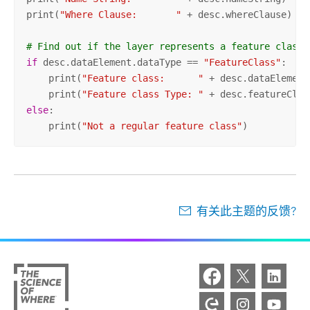
print(
"Where Clause:       "
 + desc.whereClause)

# Find out if the layer represents a feature class
if
 desc.dataElement.dataType == 
"FeatureClass"
:

    print(
"Feature class:      "
 + desc.dataElement
    print(
"Feature class Type: "
else
:

    print(
"Not a regular feature class"
)
有关此主题的反馈?