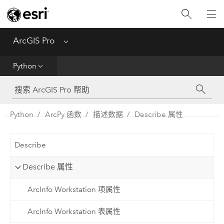
入门
ArcGIS Pro
Menu
帮助
Python
工具参考
Python
Python
ArcPy 函数
描述数据
Describe 属性
SDK
Describe
Migrate from ArcMap
Describe 属性
ArcInfo Workstation 项属性
ArcInfo Workstation 表属性