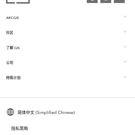
ARCGIS
社区
ArcGIS 概览
了解 GIS
Esri 社区
制图
公司
什么是 GIS？
ArcGIS 博客
ArcGIS Pro
特殊计划
关于 Esri
位置智能
行业博客
ArcGIS Enterprise
ArcGIS for Personal Use
联系我们
培训
用户研究和测试
ArcGIS Online
ArcGIS for Student Use
简体中文 (Simplified Chinese)
招贤纳士
ArcUser
Esri 年轻专家关系网
开发者技术
保护
隐私策略
开放视野
ArcNews
活动
ArcGIS Location Platform