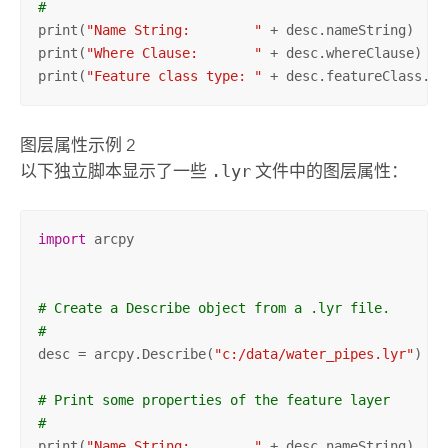
#
print(
"Name String:        "
 + desc.nameString)

print(
"Where Clause:       "
 + desc.whereClause)

print(
"Feature class type: "
 + desc.featureClass.fe
图层属性示例 2
以下独立脚本显示了一些
.lyr
文件中的图层属性：
import
 arcpy

# Create a Describe object from a .lyr file.
#
desc = arcpy.Describe(
"c:/data/water_pipes.lyr"
)

# Print some properties of the feature layer
#
print(
"Name String:        "
 + desc.nameString)
