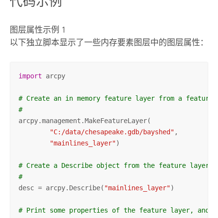
代码示例
图层属性示例 1
以下独立脚本显示了一些内存要素图层中的图层属性：
import
 arcpy

# Create an in memory feature layer from a feature 
#
arcpy.management.MakeFeatureLayer(

"C:/data/chesapeake.gdb/bayshed"
,

"mainlines_layer"
)

# Create a Describe object from the feature layer.
#
desc = arcpy.Describe(
"mainlines_layer"
)

# Print some properties of the feature layer, and i