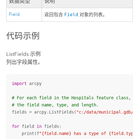
数据类型
说明
Field
返回包含
Field
对象的列表。
代码示例
ListFields 示例
列出字段属性。
import
 arcpy

# For each field in the Hospitals feature class, pr
# the field name, type, and length.
fields = arcpy.ListFields(
"c:/data/municipal.gdb/ho
for
 field 
in
 fields:

    print(f
"{field.name} has a type of {field.type}