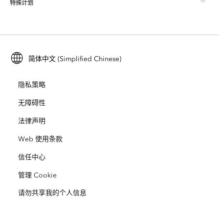
特殊计划
关于 Esri
位置智能
行业博客
ArcGIS Enterprise
ArcGIS for Personal Use
联系我们
培训
用户研究和测试
ArcGIS Online
ArcGIS for Student Use
简体中文 (Simplified Chinese)
招贤纳士
ArcUser
Esri 年轻专家关系网
开发者技术
保护
隐私策略
开放视野
ArcNews
活动
ArcGIS Location Platform
无障碍性
灾难响应
合作伙伴
ArcWatch
法律声明
Esri Store
教育
Web 使用条款
业务行为准则
Esri Press
ArcGIS Architecture Center
信任中心
非营利机构
环境与可持续发展倡议
Esri 视频
管理 Cookie
请勿共享我的个人信息
种族平等
网站地图
GIS 字典