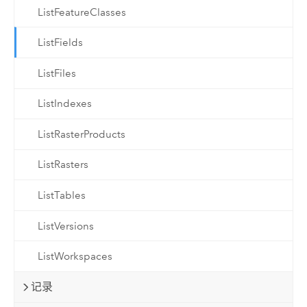
ListFeatureClasses
ListFields
ListFiles
ListIndexes
ListRasterProducts
ListRasters
ListTables
ListVersions
ListWorkspaces
记录