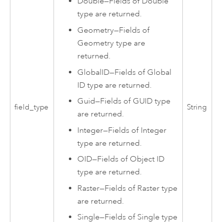
Double
—
Fields of Double
type are returned.
Geometry
—
Fields of
Geometry type are
returned.
GlobalID
—
Fields of Global
ID type are returned.
Guid
—
Fields of GUID type
field_type
String
are returned.
Integer
—
Fields of Integer
type are returned.
OID
—
Fields of Object ID
type are returned.
Raster
—
Fields of Raster type
are returned.
Single
—
Fields of Single type