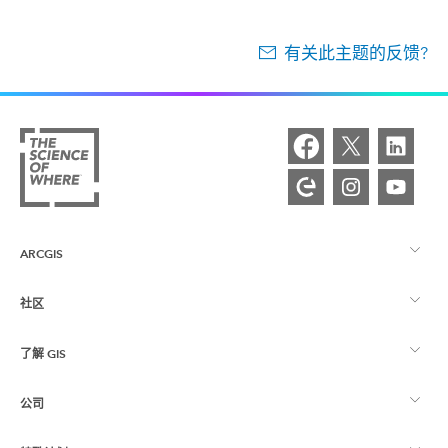
有关此主题的反馈?
ARCGIS
社区
ArcGIS 概览
了解 GIS
Esri 社区
制图
公司
什么是 GIS？
ArcGIS 博客
ArcGIS Pro