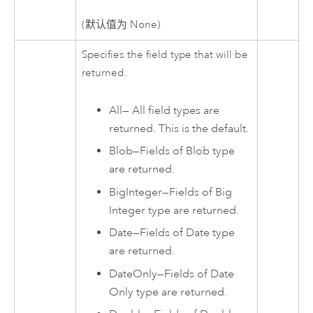
(默认值为 None)
Specifies the field type that will be
returned.
All
—
All field types are
returned. This is the default.
Blob
—
Fields of Blob type
are returned.
BigInteger
—
Fields of Big
Integer type are returned.
Date
—
Fields of Date type
are returned.
DateOnly
—
Fields of Date
Only type are returned.