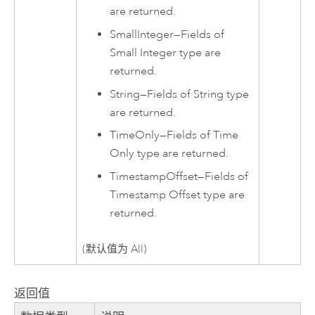
are returned.
SmallInteger
—
Fields of
Small Integer type are
returned.
String
—
Fields of String type
are returned.
TimeOnly
—
Fields of Time
Only type are returned.
TimestampOffset
—
Fields of
Timestamp Offset type are
returned.
(默认值为 All)
返回值