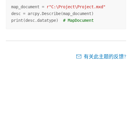
map_document = 
r"C:\Project\Project.mxd"
desc = arcpy.Describe(map_document)

print(desc.datatype)  
# MapDocument
有关此主题的反馈?