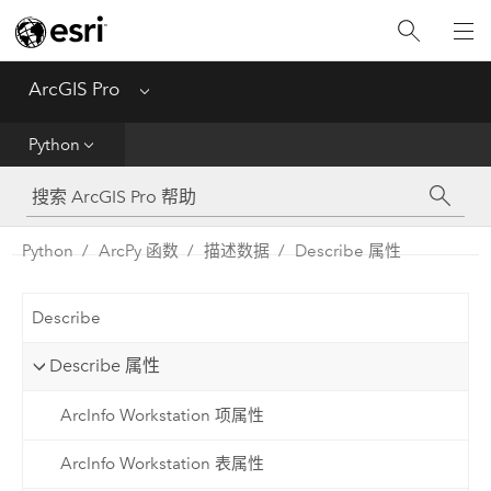
入门
ArcGIS Pro
Menu
帮助
Python
工具参考
Python
Python
ArcPy 函数
描述数据
Describe 属性
SDK
Describe
Migrate from ArcMap
Describe 属性
ArcInfo Workstation 项属性
ArcInfo Workstation 表属性