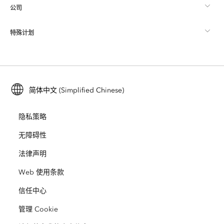
公司
什么是 GIS？
ArcGIS 博客
ArcGIS Pro
特殊计划
关于 Esri
位置智能
行业博客
ArcGIS Enterprise
ArcGIS for Personal Use
联系我们
培训
用户研究和测试
ArcGIS Online
ArcGIS for Student Use
简体中文 (Simplified Chinese)
招贤纳士
ArcUser
Esri 年轻专家关系网
开发者技术
保护
隐私策略
开放视野
ArcNews
活动
ArcGIS Location Platform
无障碍性
灾难响应
合作伙伴
ArcWatch
法律声明
Esri Store
教育
Web 使用条款
业务行为准则
Esri Press
ArcGIS Architecture Center
信任中心
非营利机构
环境与可持续发展倡议
Esri 视频
管理 Cookie