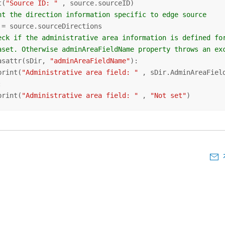
t(
"Source ID: "
 , source.sourceID)

nt the direction information specific to edge source
 = source.sourceDirections

eck if the administrative area information is defined fo
aset. Otherwise adminAreaFieldName property throws an ex
asattr(sDir, 
"adminAreaFieldName"
):

print(
"Administrative area field: "
 , sDir.AdminAreaField


print(
"Administrative area field: "
 , 
"Not set"
)