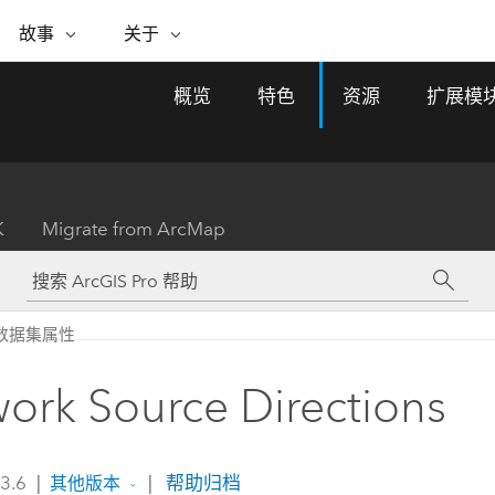
专题倡议
故事
关于
ESRI 故事
关于 ESRI
自助服务
购买 ARCGIS
联系我们
关于 GIS
概览
特色
资源
扩展模
WhereNext Magazine
关于 Esri
地理空间卓越之旅
ArcUser
用户类型
联系支持部门
什么是 GIS？
间上查看和了解数据
高管级新闻和见解
面向 ArcGIS 用户的实用技术
基于角色的 ArcGIS 访问权限
Esri 计划和倡议
Esri 社区
地理方法
资源
Esri 博客
Esri Store
活动
ArcGIS 博客
置引入分析
现实世界的全球 GIS 创新
ArcNews
Esri 的 ArcGIS 产品
K
Migrate from ArcMap
行业新闻和 ArcGIS 更新
合作伙伴
文档
管理
Esri 和 The Science of Where 播
如何购买
、编辑和共享空间数据
客
ArcWatch
Esri 产品、合作伙伴产品和开发
招贤纳士
My Esri
基础设施管理
商业和技术领导者之声
地理空间新闻、观点和趋势
人员订阅
数据集属性
使用 GIS 创建现代化、有弹性且可持续发展
媒体与分析师关系
的未来。 规划和运营的地理方法有助于领导
有功能
者了解基础设施工程与周围环境的关系。
ork Source Directions
所有故事
探索基础设施管理
联系我们
 3.6
|
|
帮助归档
其他版本