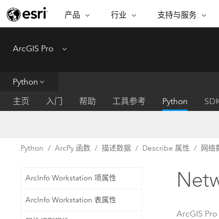
产品
行业
支持与服务
ARCGIS
行业
支持与服务
功能
ArcGIS Pro
Menu
ArcGIS 概览
建筑、工程和建
专业服务
非营利机构
制图
Esri 企业级地理空间平台
造
从空
技术支持
公共安全
Python
ArcGIS Online
商业
分析
培训
自然科学
完整的 SaaS 制图平台
将位
主页
入门
帮助
工具参考
Python
SD
保护
州和地方政府
ArcGIS Pro
数据
教育
世界领先的 GIS 软件
集成
可持续发展
能源公用事业
Python
ArcPy 函数
描述数据
Describe 属性
网络
ArcGIS Enterprise
电信
用于 GIS 和制图的基础系统
所
设施点管理
Netw
交通运输
ArcInfo Workstation 项属性
开发者技术
卫生与公共服务
水
构建制图和空间分析应用程序
ArcInfo Workstation 表属性
国家政府
ArcGIS Pro