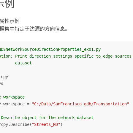
示例
属性示例
据集中特定于边源的方向信息。
NDSNetworkSourceDirectionProperties_ex01.py
ption: Print direction settings specific to edge sources
       dataset.
s

e workspace
v.workspace = 
"C:/Data/SanFrancisco.gdb/Transportation"
 Describe object for the network dataset
rcpy.Describe(
"Streets_ND"
)
