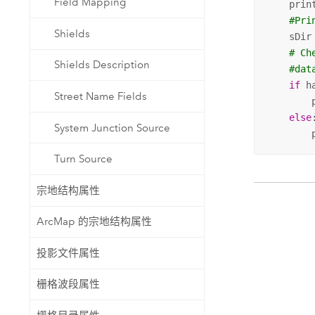
Field Mapping
    prin
#Pri
Shields
    sDir
# Ch
Shields Description
#dat
if
 h
Street Name Fields
        
else
:
System Junction Source
        
Turn Source
宗地结构属性
ArcMap 的宗地结构属性
投影文件属性
栅格波段属性