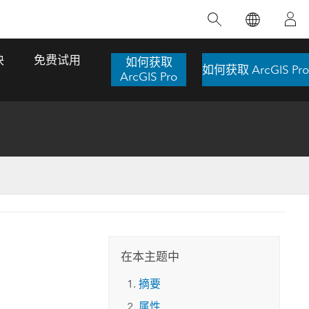
精选产品
专题培训
精选故事
推荐书籍
致力于创新
块
免费试用
如何获取
如何获取 ArcGIS Pro
人工智能
ArcGIS Pro
位置智能
数字化转换
数字孪生体
了解 ArcGIS Pro
空间数据科学：提升分析能力
当地图成为关键时刻的救命稻草
位置的力量
ArcGIS Pro 是 Esri 出品的全球领先的 GIS 桌
在这门导师授课式课程中，我们将探索如何
在巴西 2024 年遭遇历史性大洪水期间，专门
作者：Jack Dangermond
面应用程序，适用于制图、分析和数据管
运用空间统计技术来发现数据中的规律与关
从事 GIS 技术的 Codex 公司在 30 天内打造
这本书带领读者踏上一
理。 了解这项技术的实际效果，亲身体验交
联，并产出能解决复杂问题的深刻见解。
了 17 个应急洪水应用程序，为关键的救援行
旅程，深入探索现代地
互式地图，探索产品功能，或者直接开始免
动提供了有力支持。
在本主题中
探索课程
其应对全球重大挑战的
费试用。
阅读故事
摘要
转至书籍详情
探索 ArcGIS Pro
属性