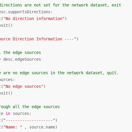
directions are not set for the network dataset, exit
esc.supportsDirections:

t(
"No direction information"
)

xit()

ource Direction Information ----"
)

l the edge sources
= desc.edgeSources

e are no edge sources in the network dataset, quit.
ources:

t(
"No edge sources"
)

xit()

rough all the edge sources
ce 
in
 sources:

t(
"--------------------"
)

t(
"Name: "
 , source.name)
