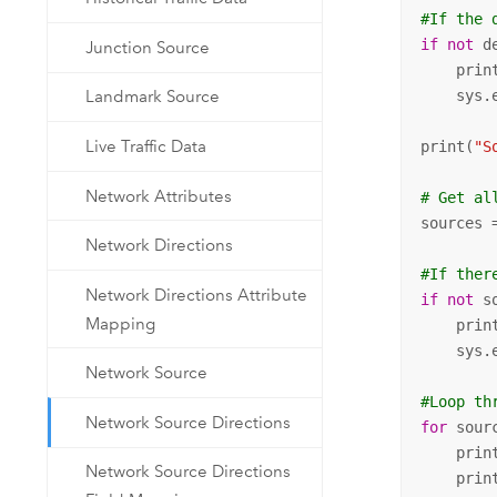
#If the 
if
not
 d
Junction Source
    prin
    sys.e
Landmark Source
Live Traffic Data
print(
"S
Network Attributes
# Get al
sources 
Network Directions
#If ther
Network Directions Attribute
if
not
 s
Mapping
    prin
    sys.e
Network Source
#Loop th
Network Source Directions
for
 sour
    prin
Network Source Directions
    prin