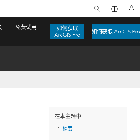
精选产品
专题培训
精选故事
推荐书籍
致力于创新
块
免费试用
如何获取
如何获取 ArcGIS Pro
人工智能
ArcGIS Pro
位置智能
数字化转换
数字孪生体
了解 ArcGIS Pro
空间数据科学：提升分析能力
当地图成为关键时刻的救命稻草
位置的力量
ArcGIS Pro 是 Esri 出品的全球领先的 GIS 桌
在这门导师授课式课程中，我们将探索如何
在巴西 2024 年遭遇历史性大洪水期间，专门
作者：Jack Dangermond
面应用程序，适用于制图、分析和数据管
运用空间统计技术来发现数据中的规律与关
从事 GIS 技术的 Codex 公司在 30 天内打造
这本书带领读者踏上一
理。 了解这项技术的实际效果，亲身体验交
联，并产出能解决复杂问题的深刻见解。
了 17 个应急洪水应用程序，为关键的救援行
旅程，深入探索现代地
互式地图，探索产品功能，或者直接开始免
动提供了有力支持。
在本主题中
探索课程
其应对全球重大挑战的
费试用。
阅读故事
摘要
转至书籍详情
探索 ArcGIS Pro