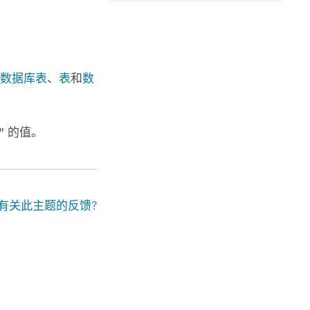
理数据库表
、
表
和
数
"
的值。
有关此主题的反馈?