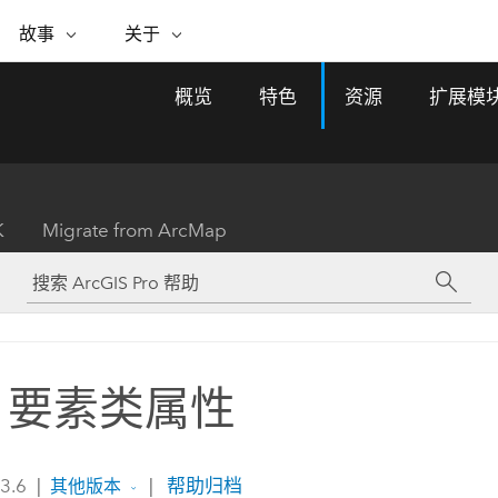
专题倡议
故事
关于
ESRI 故事
关于 ESRI
自助服务
购买 ARCGIS
联系我们
关于 GIS
概览
特色
资源
扩展模
WhereNext Magazine
关于 Esri
地理空间卓越之旅
ArcUser
用户类型
联系支持部门
什么是 GIS？
间上查看和了解数据
高管级新闻和见解
面向 ArcGIS 用户的实用技术
基于角色的 ArcGIS 访问权限
Esri 计划和倡议
Esri 社区
地理方法
资源
Esri 博客
Esri Store
活动
ArcGIS 博客
置引入分析
现实世界的全球 GIS 创新
ArcNews
Esri 的 ArcGIS 产品
K
Migrate from ArcMap
行业新闻和 ArcGIS 更新
合作伙伴
文档
管理
Esri 和 The Science of Where 播
如何购买
、编辑和共享空间数据
客
ArcWatch
Esri 产品、合作伙伴产品和开发
招贤纳士
My Esri
基础设施管理
商业和技术领导者之声
地理空间新闻、观点和趋势
人员订阅
使用 GIS 创建现代化、有弹性且可持续发展
媒体与分析师关系
的未来。 规划和运营的地理方法有助于领导
有功能
者了解基础设施工程与周围环境的关系。
C 要素类属性
所有故事
探索基础设施管理
联系我们
 3.6
|
|
帮助归档
其他版本