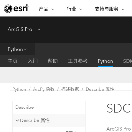
产品
行业
支持与服务
ARCGIS
行业
支持与服务
功能
ArcGIS Pro
Menu
ArcGIS 概览
建筑、工程和建
专业服务
非营利机构
制图
Esri 企业级地理空间平台
造
从空
技术支持
公共安全
Python
ArcGIS Online
商业
分析
培训
自然科学
完整的 SaaS 制图平台
将位
主页
入门
帮助
工具参考
Python
SD
保护
州和地方政府
ArcGIS Pro
数据
教育
世界领先的 GIS 软件
集成
可持续发展
能源公用事业
Python
ArcPy 函数
描述数据
Describe 属性
ArcGIS Enterprise
电信
用于 GIS 和制图的基础系统
所
设施点管理
SD
交通运输
Describe
开发者技术
卫生与公共服务
水
构建制图和空间分析应用程序
Describe 属性
国家政府
ArcGIS Pro