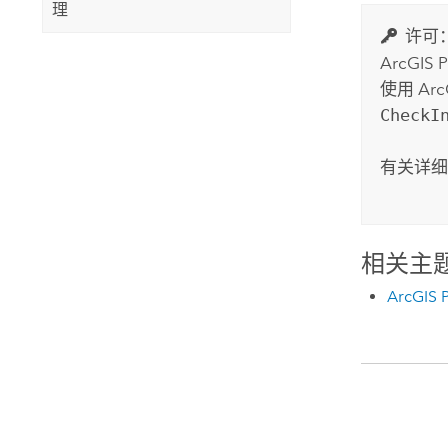
理
许可
ArcGIS P
使用
Arc
CheckI
有关详
相关主
ArcGIS