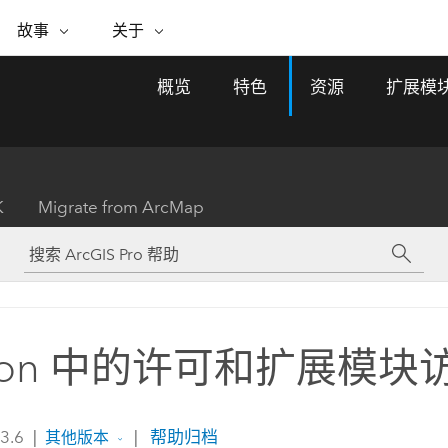
专题倡议
故事
关于
ESRI 故事
关于 ESRI
自助服务
购买 ARCGIS
联系我们
关于 GIS
概览
特色
资源
扩展模
WhereNext Magazine
关于 Esri
地理空间卓越之旅
ArcUser
用户类型
联系支持部门
什么是 GIS？
间上查看和了解数据
高管级新闻和见解
面向 ArcGIS 用户的实用技术
基于角色的 ArcGIS 访问权限
Esri 计划和倡议
Esri 社区
地理方法
资源
Esri 博客
Esri Store
活动
ArcGIS 博客
置引入分析
现实世界的全球 GIS 创新
ArcNews
Esri 的 ArcGIS 产品
K
Migrate from ArcMap
行业新闻和 ArcGIS 更新
合作伙伴
文档
管理
Esri 和 The Science of Where 播
如何购买
、编辑和共享空间数据
客
ArcWatch
Esri 产品、合作伙伴产品和开发
招贤纳士
My Esri
基础设施管理
商业和技术领导者之声
地理空间新闻、观点和趋势
人员订阅
使用 GIS 创建现代化、有弹性且可持续发展
媒体与分析师关系
的未来。 规划和运营的地理方法有助于领导
有功能
者了解基础设施工程与周围环境的关系。
thon 中的许可和扩展模
所有故事
探索基础设施管理
联系我们
 3.6
|
|
帮助归档
其他版本