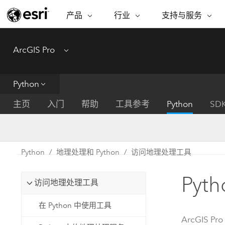
产品
行业
支持与服务
ARCGIS
行业
支持与服务
功能
ArcGIS Pro
Menu
ArcGIS 概览
建筑、工程和建
专业服务
非营利机构
制图
Esri 企业级地理空间平台
造
从空
技术支持
公共安全
Python
ArcGIS Online
商业
分析
培训
自然科学
完整的 SaaS 制图平台
将位
主页
入门
帮助
工具参考
Python
SD
保护
州和地方政府
ArcGIS Pro
数据
教育
世界领先的 GIS 软件
集成
可持续发展
能源公用事业
Python
地理处理和 Python
访问地理处理工具
ArcGIS Enterprise
电信
用于 GIS 和制图的基础系统
所
设施点管理
Py
交通运输
访问地理处理工具
开发者技术
卫生与公共服务
水
构建制图和空间分析应用程序
在 Python 中使用工具
国家政府
ArcGIS Pro