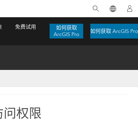
精选产品
专题培训
精选故事
推荐书籍
致力于创新
块
免费试用
如何获取
如何获取 ArcGIS Pro
人工智能
ArcGIS Pro
位置智能
数字化转换
数字孪生体
了解 ArcGIS Pro
空间数据科学：提升分析能力
当地图成为关键时刻的救命稻草
位置的力量
ArcGIS Pro 是 Esri 出品的全球领先的 GIS 桌
在这门导师授课式课程中，我们将探索如何
在巴西 2024 年遭遇历史性大洪水期间，专门
作者：Jack Dangermond
面应用程序，适用于制图、分析和数据管
运用空间统计技术来发现数据中的规律与关
从事 GIS 技术的 Codex 公司在 30 天内打造
这本书带领读者踏上一
理。 了解这项技术的实际效果，亲身体验交
联，并产出能解决复杂问题的深刻见解。
了 17 个应急洪水应用程序，为关键的救援行
块访问权限
旅程，深入探索现代地
互式地图，探索产品功能，或者直接开始免
动提供了有力支持。
探索课程
其应对全球重大挑战的
费试用。
阅读故事
转至书籍详情
探索 ArcGIS Pro