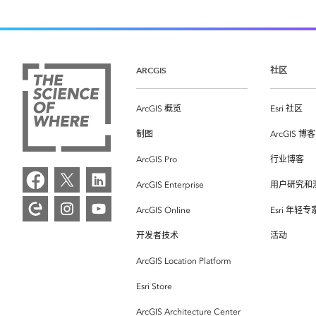
ARCGIS
社区
ArcGIS 概览
Esri 社区
制图
ArcGIS 博客
ArcGIS Pro
行业博客
ArcGIS Enterprise
用户研究和
ArcGIS Online
Esri 年轻
开发者技术
活动
ArcGIS Location Platform
Esri Store
ArcGIS Architecture Center