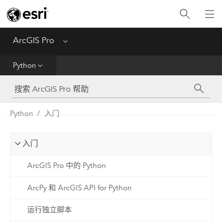
入门
ArcGIS Pro
Menu
帮助
Python
工具参考
Python
Python
入门
SDK
入门
Migrate from ArcMap
ArcGIS Pro 中的 Python
ArcPy 和 ArcGIS API for Python
运行独立脚本