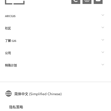
ARCGIS
社区
ArcGIS 概览
了解 GIS
Esri 社区
制图
公司
什么是 GIS？
ArcGIS 博客
ArcGIS Pro
特殊计划
关于 Esri
位置智能
行业博客
ArcGIS Enterprise
ArcGIS for Personal Use
联系我们
培训
用户研究和测试
ArcGIS Online
ArcGIS for Student Use
简体中文 (Simplified Chinese)
招贤纳士
ArcUser
Esri 年轻专家关系网
开发者技术
保护
隐私策略
开放视野
ArcNews
活动