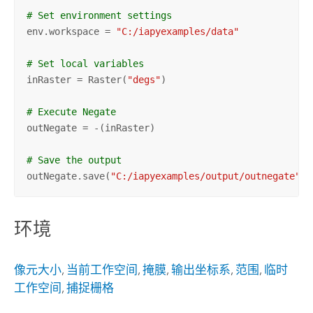
# Set environment settings
env.workspace = 
"C:/iapyexamples/data"
# Set local variables
inRaster = Raster(
"degs"
)

# Execute Negate
outNegate = -(inRaster)

# Save the output 
outNegate.save(
"C:/iapyexamples/output/outnegate"
)
环境
像元大小
,
当前工作空间
,
掩膜
,
输出坐标系
,
范围
,
临时
工作空间
,
捕捉栅格