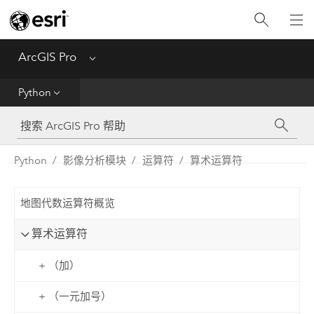
入门
ArcGIS Pro
Menu
帮助
Python
工具参考
Python
Python
影像分析模块
运算符
算术运算符
SDK
地图代数运算符概览
Migrate from ArcMap
算术运算符
+ （加）
+ （一元加号）