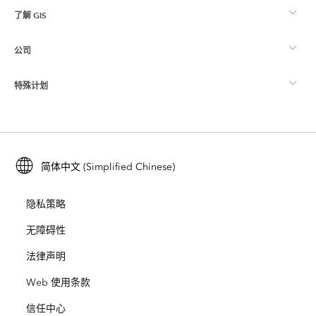
了解 GIS
Esri 社区
制图
公司
什么是 GIS？
ArcGIS 博客
ArcGIS Pro
特殊计划
关于 Esri
位置智能
行业博客
ArcGIS Enterprise
ArcGIS for Personal Use
联系我们
培训
用户研究和测试
ArcGIS Online
ArcGIS for Student Use
简体中文 (Simplified Chinese)
招贤纳士
ArcUser
Esri 年轻专家关系网
开发者技术
保护
隐私策略
开放视野
ArcNews
活动
ArcGIS Location Platform
无障碍性
灾难响应
合作伙伴
ArcWatch
法律声明
Esri Store
教育
Web 使用条款
业务行为准则
Esri Press
ArcGIS Architecture Center
信任中心