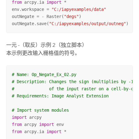
from
 arcpy.ia 
import
 *

env.workspace = 
"C:/iapyexamples/data"
outNegate = - Raster(
"degs"
)

outNegate.save(
"C:/iapyexamples/output/outneg"
)
一元 -（取反）示例 2（独立脚本）
本示例更改输入栅格值的符号。
# Name: Op_Negate_Ex_02.py
# Description: Changes the sign (multiplies by -1) 
#              of the input raster on a cell-by-cel
# Requirements: Image Analyst Extension
# Import system modules
import
from
 arcpy 
import
from
 arcpy.ia 
import
 *
