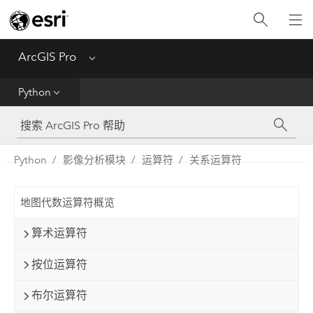
入门
ArcGIS Pro
Menu
帮助
Python
工具参考
Python
Python
影像分析模块
运算符
关系运算符
SDK
地图代数运算符概览
Migrate from ArcMap
算术运算符
按位运算符
布尔运算符