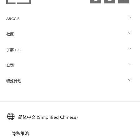
ARCGIS
社区
ArcGIS 概览
了解 GIS
Esri 社区
制图
公司
什么是 GIS？
ArcGIS 博客
ArcGIS Pro
特殊计划
关于 Esri
位置智能
行业博客
ArcGIS Enterprise
ArcGIS for Personal Use
联系我们
培训
用户研究和测试
ArcGIS Online
ArcGIS for Student Use
简体中文 (Simplified Chinese)
招贤纳士
ArcUser
Esri 年轻专家关系网
开发者技术
保护
隐私策略
开放视野
ArcNews
活动