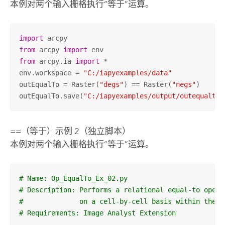
本例对两个输入栅格执行“等于”运算。
import
from
 arcpy 
import
from
 arcpy.ia 
import
 *

env.workspace = 
"C:/iapyexamples/data"
outEqualTo = Raster(
"degs"
) == Raster(
"negs"
)

outEqualTo.save(
"C:/iapyexamples/output/outequalto.
==（等于）示例 2（独立脚本）
本例对两个输入栅格执行“等于”运算。
# Name: Op_EqualTo_Ex_02.py
# Description: Performs a relational equal-to opera
#              on a cell-by-cell basis within the A
# Requirements: Image Analyst Extension