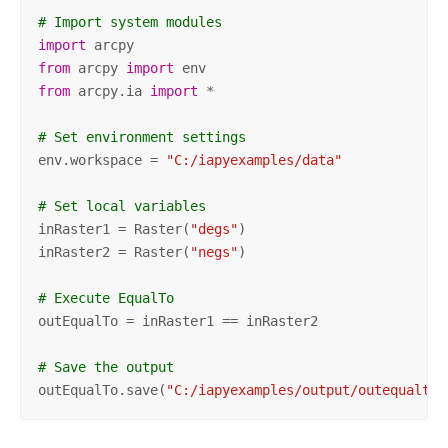
# Import system modules
import
from
 arcpy 
import
from
 arcpy.ia 
import
 *

# Set environment settings
env.workspace = 
"C:/iapyexamples/data"
# Set local variables
inRaster1 = Raster(
"degs"
)

inRaster2 = Raster(
"negs"
)

# Execute EqualTo
outEqualTo = inRaster1 == inRaster2

# Save the output 
outEqualTo.save(
"C:/iapyexamples/output/outequalto"