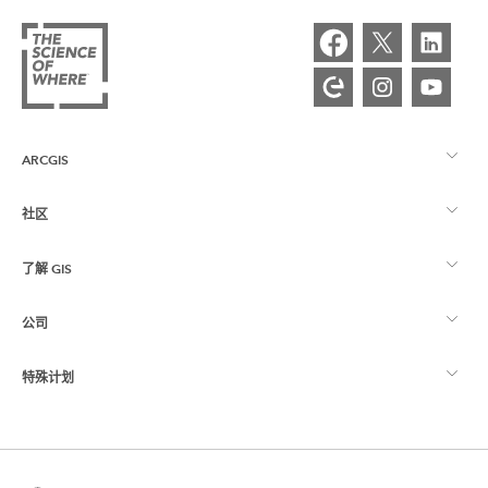
ARCGIS
社区
ArcGIS 概览
了解 GIS
Esri 社区
制图
公司
什么是 GIS？
ArcGIS 博客
ArcGIS Pro
特殊计划
关于 Esri
位置智能
行业博客
ArcGIS Enterprise
ArcGIS for Personal Use
联系我们
培训
用户研究和测试
ArcGIS Online