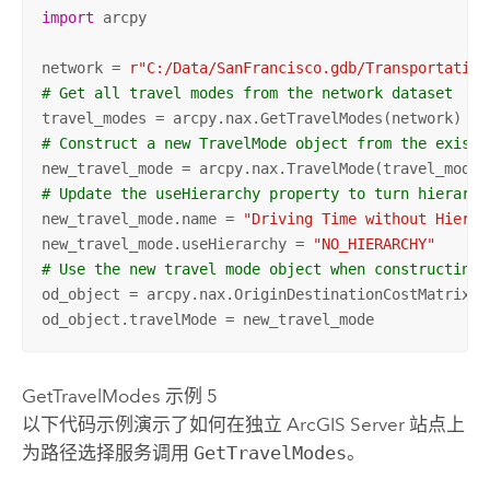
import
 arcpy

network = 
r"C:/Data/SanFrancisco.gdb/Transportation
# Get all travel modes from the network dataset
# Construct a new TravelMode object from the existi
new_travel_mode = arcpy.nax.TravelMode(travel_modes
# Update the useHierarchy property to turn hierarch
new_travel_mode.name = 
"Driving Time without Hierar
new_travel_mode.useHierarchy = 
"NO_HIERARCHY"
# Use the new travel mode object when constructing 
od_object = arcpy.nax.OriginDestinationCostMatrix(ne
od_object.travelMode = new_travel_mode
GetTravelModes 示例 5
以下代码示例演示了如何在独立
ArcGIS Server
站点上
为路径选择服务调用
GetTravelModes
。