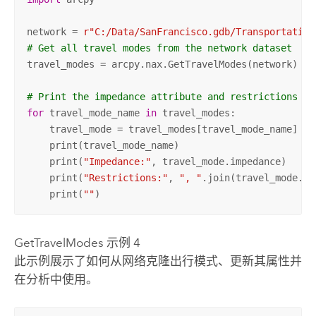
network = 
r"C:/Data/SanFrancisco.gdb/Transportation
# Get all travel modes from the network dataset
travel_modes = arcpy.nax.GetTravelModes(network)

# Print the impedance attribute and restrictions us
for
 travel_mode_name 
in
 travel_modes:

    travel_mode = travel_modes[travel_mode_name]

    print(travel_mode_name)

    print(
"Impedance:"
, travel_mode.impedance)

    print(
"Restrictions:"
, 
", "
.join(travel_mode.re
    print(
""
)
GetTravelModes 示例 4
此示例展示了如何从网络克隆出行模式、更新其属性并
在分析中使用。