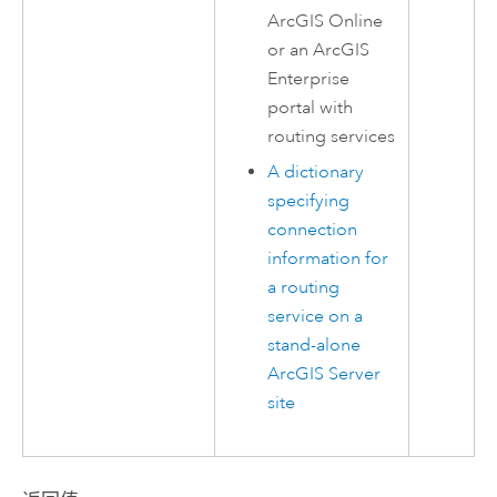
ArcGIS Online
or an
ArcGIS
Enterprise
portal with
routing services
A dictionary
specifying
connection
information for
a routing
service on a
stand-alone
ArcGIS Server
site