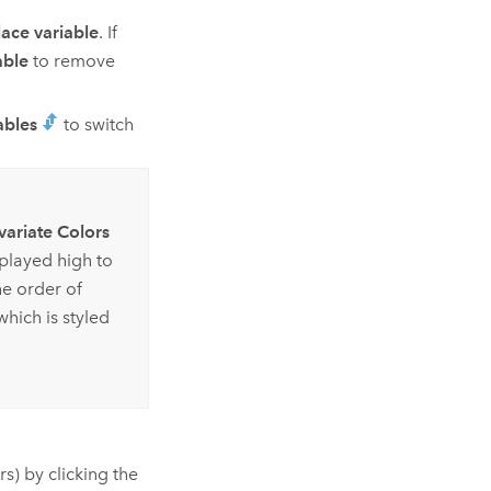
ace variable
. If
able
to remove
ables
to switch
variate Colors
splayed high to
e order of
which is styled
s) by clicking the