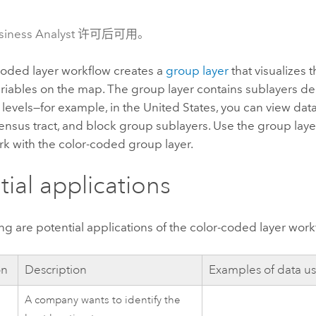
siness Analyst 许可后可用。
coded layer workflow creates a
group layer
that visualizes t
riables on the map. The group layer contains sublayers dep
evels—for example, in the United States, you can view data 
ensus tract, and block group sublayers. Use the group lay
k with the color-coded group layer.
tial applications
ng are potential applications of the color-coded layer work
on
Description
Examples of data u
A company wants to identify the