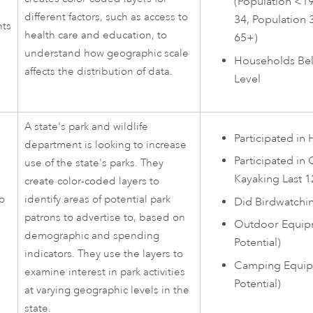
(Population <19
different factors, such as access to
34, Population 
nts
health care and education, to
65+)
understand how geographic scale
Households Bel
affects the distribution of data.
Level
A state's park and wildlife
Participated in
department is looking to increase
Participated in
use of the state's parks. They
Kayaking Last 
create color-coded layers to
to
identify areas of potential park
Did Birdwatchi
patrons to advertise to, based on
Outdoor Equip
demographic and spending
Potential)
indicators. They use the layers to
Camping Equip
examine interest in park activities
Potential)
at varying geographic levels in the
state.