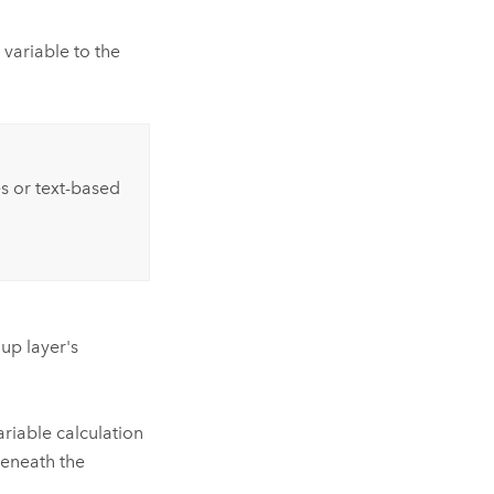
variable to the
s or text-based
up layer's
riable calculation
beneath the