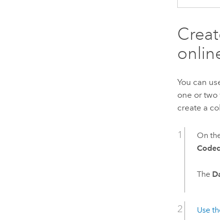
Creat
onlin
You can use
one or two 
create a co
On th
Coded
The
D
Use th