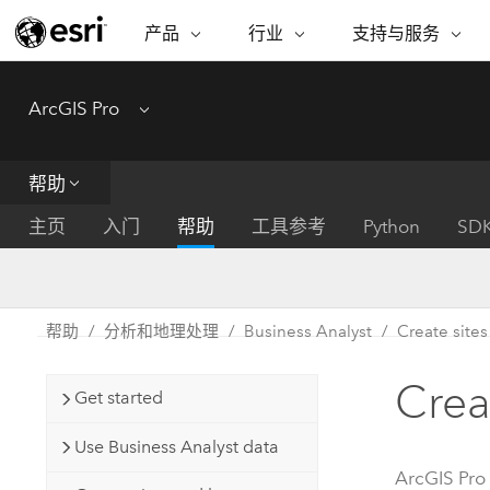
产品
行业
支持与服务
ARCGIS
行业
支持与服务
功能
ArcGIS Pro
Menu
ArcGIS 概览
建筑、工程和建
专业服务
非营利机构
制图
Esri 企业级地理空间平台
造
从空
技术支持
公共安全
帮助
ArcGIS Online
商业
分析
培训
自然科学
完整的 SaaS 制图平台
将位
主页
入门
帮助
工具参考
Python
SD
保护
州和地方政府
ArcGIS Pro
数据
教育
世界领先的 GIS 软件
集成
可持续发展
能源公用事业
帮助
分析和地理处理
Business Analyst
Create sites
ArcGIS Enterprise
电信
用于 GIS 和制图的基础系统
所
设施点管理
Crea
交通运输
Get started
开发者技术
卫生与公共服务
水
构建制图和空间分析应用程序
Use Business Analyst data
国家政府
ArcGIS Pro