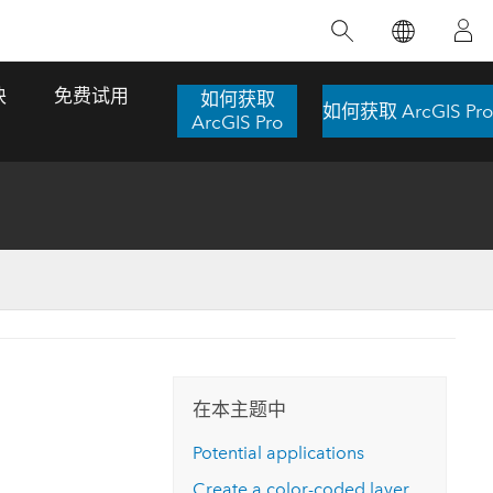
精选产品
专题培训
精选故事
推荐书籍
致力于创新
块
免费试用
如何获取
如何获取 ArcGIS Pro
人工智能
ArcGIS Pro
位置智能
数字化转换
数字孪生体
了解 ArcGIS Pro
空间数据科学：提升分析能力
当地图成为关键时刻的救命稻草
位置的力量
ArcGIS Pro 是 Esri 出品的全球领先的 GIS 桌
在这门导师授课式课程中，我们将探索如何
在巴西 2024 年遭遇历史性大洪水期间，专门
作者：Jack Dangermond
面应用程序，适用于制图、分析和数据管
运用空间统计技术来发现数据中的规律与关
从事 GIS 技术的 Codex 公司在 30 天内打造
这本书带领读者踏上一
理。 了解这项技术的实际效果，亲身体验交
联，并产出能解决复杂问题的深刻见解。
了 17 个应急洪水应用程序，为关键的救援行
旅程，深入探索现代地
互式地图，探索产品功能，或者直接开始免
动提供了有力支持。
在本主题中
探索课程
其应对全球重大挑战的
费试用。
阅读故事
Potential applications
转至书籍详情
探索 ArcGIS Pro
Create a color-coded layer