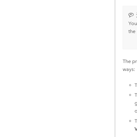
You
the
The pr
ways:
T
g
o
T
V