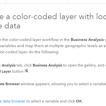
e a color-coded layer with loc
e data
 the color-coded layer workflow in the
Business Analysis
g
variables and map them at multiple geographic levels as a
lor-coded layer, do the following:
e
Analysis
tab, click
Business Analysis
to open the gallery, and 
 Layer
button
.
ata Browser
window appears, allowing you to select a variable
e data browser
to select a variable and click
OK
.