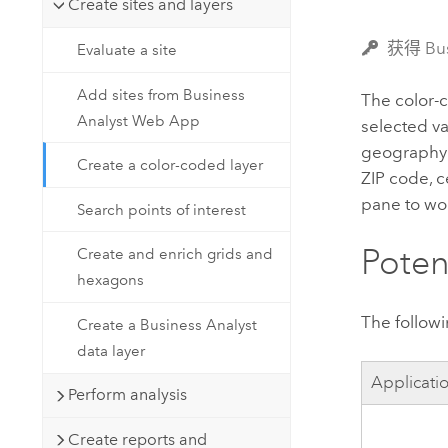
Create sites and layers
自然资源
所有产品
获得 Bu
Evaluate a site
所有行业
Add sites from Business
The color-
Analyst Web App
selected va
geography l
Create a color-coded layer
ZIP code, c
pane to wor
Search points of interest
Poten
Create and enrich grids and
hexagons
The followi
Create a Business Analyst
data layer
Applicati
Perform analysis
Create reports and