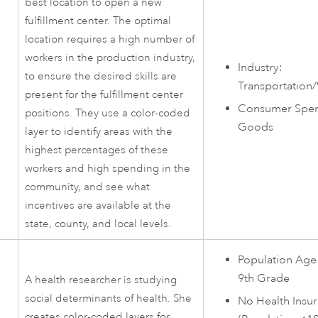
best location to open a new
fulfillment center. The optimal
location requires a high number of
workers in the production industry,
Industry:
to ensure the desired skills are
Transportation
present for the fulfillment center
Consumer Spend
positions. They use a color-coded
Goods
layer to identify areas with the
highest percentages of these
workers and high spending in the
community, and see what
incentives are available at the
state, county, and local levels.
Population Age
9th Grade
A health researcher is studying
social determinants of health. She
No Health Insu
creates color-coded layers for