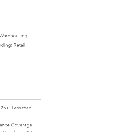
/Warehousing
ing: Retail
 25+: Less than
rance Coverage