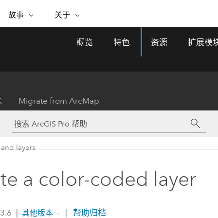
专题倡议
故事
关于
ESRI 故事
关于 ESRI
自助服务
购买 ARCGIS
联系我们
关于 GIS
概览
特色
资源
扩展模
WhereNext Magazine
关于 Esri
地理空间卓越之旅
ArcUser
用户类型
联系支持部门
什么是 GIS？
间上查看和了解数据
高管级新闻和见解
面向 ArcGIS 用户的实用技术
基于角色的 ArcGIS 访问权限
Esri 计划和倡议
Esri 社区
地理方法
资源
Esri 博客
Esri Store
活动
ArcGIS 博客
置引入分析
现实世界的全球 GIS 创新
ArcNews
Esri 的 ArcGIS 产品
K
Migrate from ArcMap
行业新闻和 ArcGIS 更新
合作伙伴
文档
管理
Esri 和 The Science of Where 播
如何购买
、编辑和共享空间数据
客
ArcWatch
Esri 产品、合作伙伴产品和开发
招贤纳士
My Esri
基础设施管理
商业和技术领导者之声
地理空间新闻、观点和趋势
人员订阅
 and layers
使用 GIS 创建现代化、有弹性且可持续发展
媒体与分析师关系
的未来。 规划和运营的地理方法有助于领导
有功能
者了解基础设施工程与周围环境的关系。
te a color-coded layer
所有故事
探索基础设施管理
联系我们
 3.6
|
|
帮助归档
其他版本