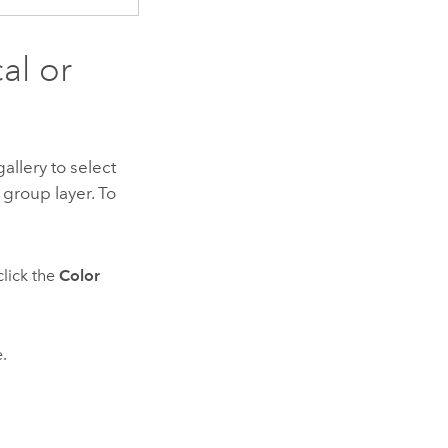
al or
allery to select
 group layer. To
click the
Color
.