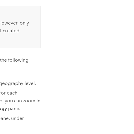
However, only
t created.
the following
 geography level.
for each
ap, you can zoom in
ogy
pane.
ane, under