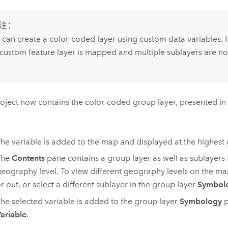
注：
 can create a color-coded layer using custom data variables. 
 custom feature layer is mapped and multiple sublayers are no
oject now contains the color-coded group layer, presented in 
he variable is added to the map and displayed at the highest
The
Contents
pane contains a group layer as well as sublayers 
eography level. To view different geography levels on the m
r out, or select a different sublayer in the group layer
Symbol
he selected variable is added to the group layer
Symbology
p
ariable
.