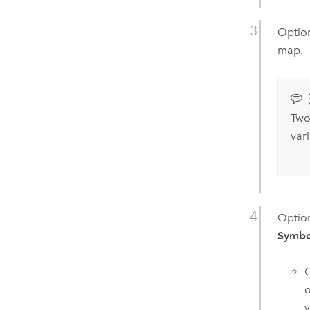
Option
map.
Two
var
Option
Symbo
C
o
v