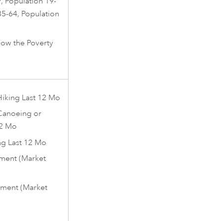
, Population 19-
35-64, Population
ow the Poverty
 Hiking Last 12 Mo
 Canoeing or
12 Mo
ng Last 12 Mo
ment (Market
ment (Market