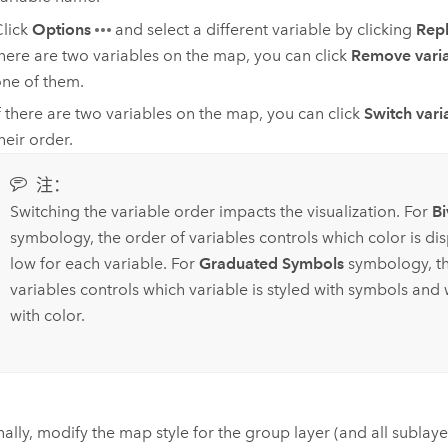
lick
Options
and select a different variable by clicking
Repl
here are two variables on the map, you can click
Remove vari
ne of them.
f there are two variables on the map, you can click
Switch vari
heir order.
注：
Switching the variable order impacts the visualization. For
Bi
symbology, the order of variables controls which color is di
low for each variable. For
Graduated Symbols
symbology, th
variables controls which variable is styled with symbols and 
with color.
ally, modify the map style for the group layer (and all sublayer