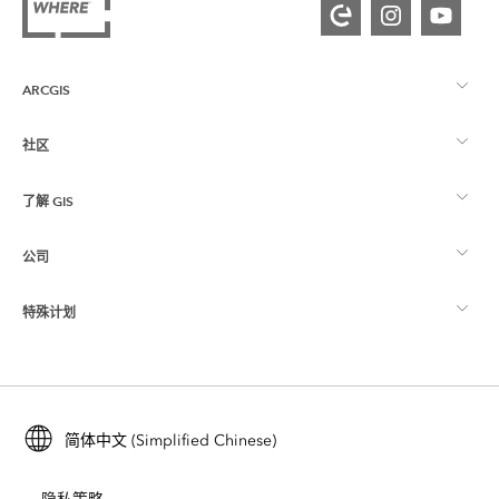
ARCGIS
社区
ArcGIS 概览
了解 GIS
Esri 社区
制图
公司
什么是 GIS？
ArcGIS 博客
ArcGIS Pro
特殊计划
关于 Esri
位置智能
行业博客
ArcGIS Enterprise
ArcGIS for Personal Use
联系我们
培训
用户研究和测试
ArcGIS Online
ArcGIS for Student Use
简体中文 (Simplified Chinese)
招贤纳士
ArcUser
Esri 年轻专家关系网
开发者技术
保护