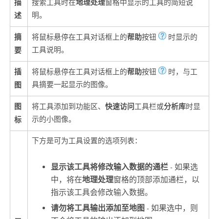
描
地理处理
搜索工具时在
窗格中显示的工具的简短说
述
明。
摘
帮助
将鼠标悬停在工具对话框上的
按钮
时显示的
要
工具说明。
插
帮助
将鼠标悬停在工具对话框上的
按钮
时，与工
图
具摘要一起显示的图像。
图
快速访问
分析库
将工具添加到功能区、
工具栏或
时显
标
示的小图像。
下方是可为工具设置的选项列表：
显示该工具将修改输入数据的通栏
- 如果选
中，将在
地理处理
窗格的顶部添加通栏，以
指示该工具会修改输入数据。
请勿将工具输出添加至地图
- 如果选中，则