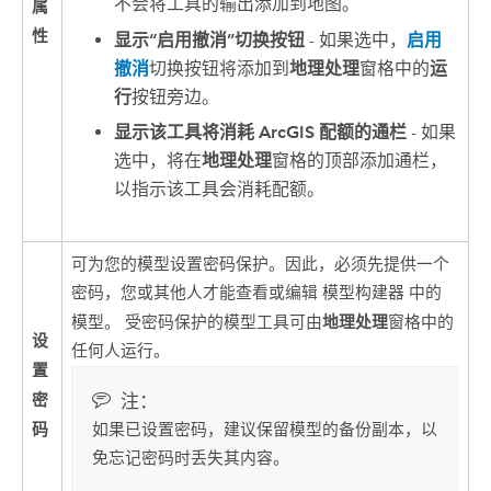
不会将工具的输出添加到地图。
属
性
显示“启用撤消”切换按钮
- 如果选中，
启用
撤消
切换按钮将添加到
地理处理
窗格中的
运
行
按钮旁边。
显示该工具将消耗 ArcGIS 配额的通栏
- 如果
选中，将在
地理处理
窗格的顶部添加通栏，
以指示该工具会消耗配额。
可为您的模型设置密码保护。因此，必须先提供一个
密码，您或其他人才能查看或编辑
模型构建器
中的
地理处理
模型。 受密码保护的模型工具可由
窗格中的
设
任何人运行。
置
密
注：
码
如果已设置密码，建议保留模型的备份副本，以
免忘记密码时丢失其内容。