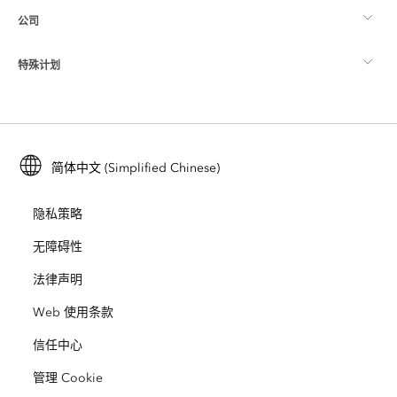
公司
什么是 GIS？
ArcGIS 博客
ArcGIS Pro
特殊计划
关于 Esri
位置智能
行业博客
ArcGIS Enterprise
ArcGIS for Personal Use
联系我们
培训
用户研究和测试
ArcGIS Online
ArcGIS for Student Use
简体中文 (Simplified Chinese)
招贤纳士
ArcUser
Esri 年轻专家关系网
开发者技术
保护
隐私策略
开放视野
ArcNews
活动
ArcGIS Location Platform
无障碍性
灾难响应
合作伙伴
ArcWatch
法律声明
Esri Store
教育
Web 使用条款
业务行为准则
Esri Press
ArcGIS Architecture Center
信任中心
非营利机构
环境与可持续发展倡议
Esri 视频
管理 Cookie