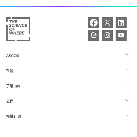
ARCGIS
社区
ArcGIS 概览
了解 GIS
Esri 社区
制图
公司
什么是 GIS？
ArcGIS 博客
ArcGIS Pro
特殊计划
关于 Esri
位置智能
行业博客
ArcGIS Enterprise
ArcGIS for Personal Use
联系我们
培训