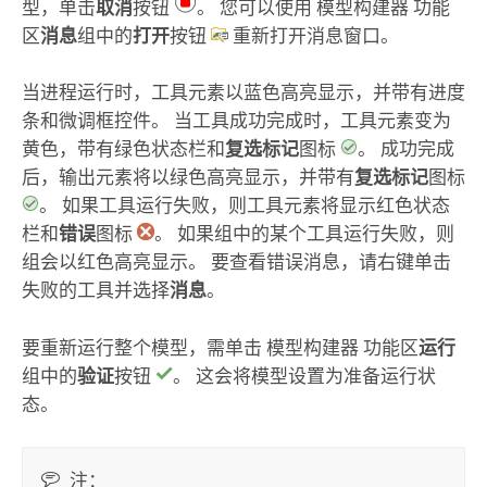
型，单击
取消
按钮
。 您可以使用
模型构建器
功能
区
消息
组中的
打开
按钮
重新打开消息窗口。
当进程运行时，工具元素以蓝色高亮显示，并带有进度
条和微调框控件。 当工具成功完成时，工具元素变为
黄色，带有绿色状态栏和
复选标记
图标
。 成功完成
后，输出元素将以绿色高亮显示，并带有
复选标记
图标
。 如果工具运行失败，则工具元素将显示红色状态
栏和
错误
图标
。 如果组中的某个工具运行失败，则
组会以红色高亮显示。 要查看错误消息，请右键单击
失败的工具并选择
消息
。
要重新运行整个模型，需单击
模型构建器
功能区
运行
组中的
验证
按钮
。 这会将模型设置为准备运行状
态。
注：