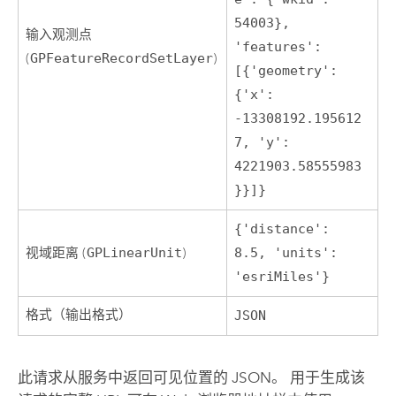
54003},
输入观测点
'features':
(
GPFeatureRecordSetLayer
)
[{'geometry':
{'x':
-13308192.195612
7, 'y':
4221903.58555983
}}]}
{'distance':
视域距离 (
GPLinearUnit
)
8.5, 'units':
'esriMiles'}
格式（输出格式）
JSON
此请求从服务中返回可见位置的 JSON。 用于生成该