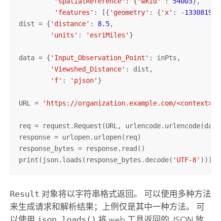
"spatialReference"
: {
"wkid"
 : 
54003
},

'features'
: [{
'geometry'
: {
'x'
: -
13308192.
dist = {
'distance'
: 
8.5
,

'units'
: 
'esriMiles'
}

data = {
'Input_Observation_Point'
: inPts,

'Viewshed_Distance'
: dist,

'f'
: 
'pjson'
}

URL = 
'https://organization.example.com/<context>/r
req = request.Request(URL, urlencode.urlencode(data
response = urlopen.urlopen(req)

response_bytes = response.read()

print(json.loads(response_bytes.decode(
'UTF-8'
)))
Result
对象将以字符串格式返回。 可以使用多种方法
来生成请求和解析结果；上例仅是其中一种方法。 可
以使用
json.loads()
将 web 工具返回的 JSON 放