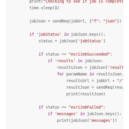
        print(
"Checking to see if job is completed.
        time.sleep(
1
)

        jobJson = sendReq(jobUrl, {
"f"
: 
"json"
})

if
'jobStatus'
in
 jobJson.keys():

            status = jobJson[
'jobStatus'
]

if
 status == 
"esriJobSucceeded"
:

if
'results'
in
 jobJson:

                    resultsJson = jobJson[
'results'
for
 paramName 
in
 resultsJson.key
                        resultsUrl = jobUrl + 
"/"
 +
                        resultJson = sendReq(result
                        print(resultJson)

if
 status == 
"esriJobFailed"
:

if
'messages'
in
 jobJson.keys():

                    print(jobJson[
'messages'
])
