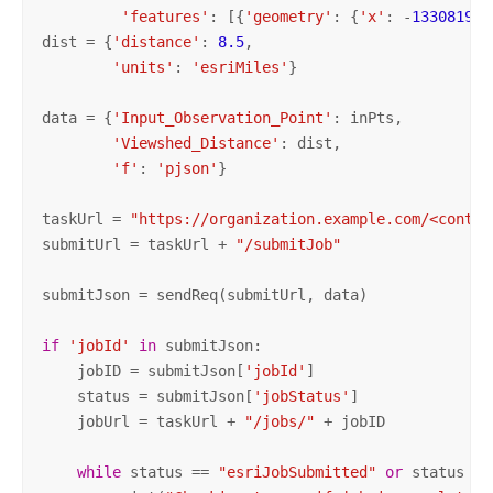
'features'
: [{
'geometry'
: {
'x'
: -
13308192.
dist = {
'distance'
: 
8.5
,

'units'
: 
'esriMiles'
}

data = {
'Input_Observation_Point'
: inPts,

'Viewshed_Distance'
: dist,

'f'
: 
'pjson'
}

taskUrl = 
"https://organization.example.com/<contex
submitUrl = taskUrl + 
"/submitJob"
submitJson = sendReq(submitUrl, data)

if
'jobId'
in
 submitJson:

    jobID = submitJson[
'jobId'
]

    status = submitJson[
'jobStatus'
]

    jobUrl = taskUrl + 
"/jobs/"
 + jobID

while
 status == 
"esriJobSubmitted"
or
 status ==