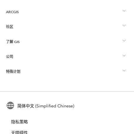
ARCGIS
社区
ArcGIS 概览
了解 GIS
Esri 社区
制图
公司
什么是 GIS？
ArcGIS 博客
ArcGIS Pro
特殊计划
关于 Esri
位置智能
行业博客
ArcGIS Enterprise
ArcGIS for Personal Use
联系我们
培训
用户研究和测试
ArcGIS Online
ArcGIS for Student Use
简体中文 (Simplified Chinese)
招贤纳士
ArcUser
Esri 年轻专家关系网
开发者技术
保护
隐私策略
开放视野
ArcNews
活动
ArcGIS Location Platform
无障碍性