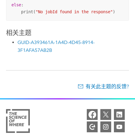
else
:

    print(
"No jobId found in the response"
)
相关主题
GUID-A393461A-1A4D-4D45-8914-
3F1AFA57AB2B
有关此主题的反馈?