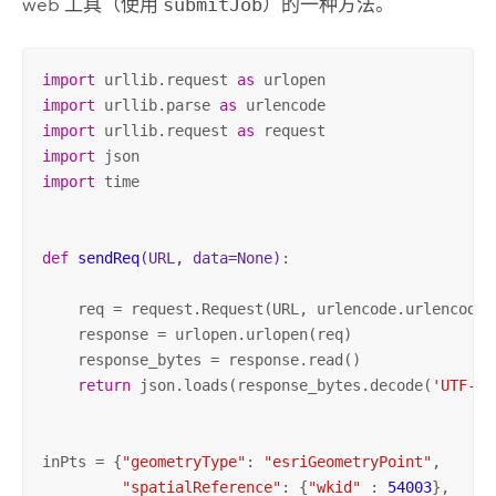
web 工具（使用
submitJob
）的一种方法。
import
 urllib.request 
as
import
 urllib.parse 
as
import
 urllib.request 
as
import
import
 time

def
sendReq
(URL, data=None)
:
    req = request.Request(URL, urlencode.urlencode(
    response = urlopen.urlopen(req)

    response_bytes = response.read()

return
 json.loads(response_bytes.decode(
'UTF-8'
inPts = {
"geometryType"
: 
"esriGeometryPoint"
,

"spatialReference"
: {
"wkid"
 : 
54003
},
