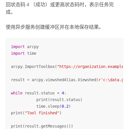
回状态码 4 （成功）或更高状态码时，表示任务完
成。
使用异步服务创建缓冲区并在本地保存结果。
import
import
 time

arcpy.ImportToolbox(
"https://organization.example.c
result = arcpy.viewshedAlias.Viewshed(
r'c:\data.gdb
while
 result.status < 
4
:

	   print(result.status)

	   time.sleep(
0.2
)

print(
"Tool finished"
)

print(result.getMessages())
