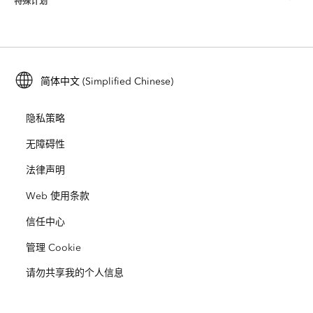
特殊计划
关于 Esri
位置智能
行业博客
ArcGIS Enterprise
ArcGIS for Personal Use
联系我们
培训
用户研究和测试
ArcGIS Online
ArcGIS for Student Use
简体中文 (Simplified Chinese)
招贤纳士
ArcUser
Esri 年轻专家关系网
开发者技术
保护
隐私策略
开放视野
ArcNews
活动
ArcGIS Location Platform
无障碍性
灾难响应
合作伙伴
ArcWatch
法律声明
Esri Store
教育
Web 使用条款
业务行为准则
Esri Press
ArcGIS Architecture Center
信任中心
非营利机构
环境与可持续发展倡议
Esri 视频
管理 Cookie
请勿共享我的个人信息
种族平等
网站地图
GIS 字典