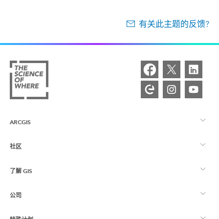
有关此主题的反馈?
ARCGIS
社区
ArcGIS 概览
了解 GIS
Esri 社区
制图
公司
什么是 GIS？
ArcGIS 博客
ArcGIS Pro