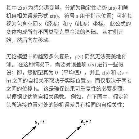
其中 Z(
s
) 为感兴趣变量，分解为确定性趋势 µ(
s
) 和随
机自相关误差形式 ε(
s
)。 符号 s 用于指示位置；可将其
视为包含空间 x（经度）和 y（纬度）坐标。 此公式的
变体构成所有不同类型克里金法的基础。 从右侧开
始，然后向左移动。
无论模型中的趋势多么复杂，µ(
s
) 仍然无法完美地预
测。 在这种情况下，需要对误差项 ε(
s
) 进行一些假
设；即，您期望其为 0（平均值），并且 ε(
s
) 和 ε(
s
+
h
) 之间的自相关不取决于实际位置
s
，而仅取决于两者
之间的位移
h
。 这是确保结果可重复性的必要步骤，
以便据此估算自相关函数。 例如，在下图中，假定箭
头所连接位置对处的随机误差具有相同的自相关性：