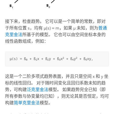
接下来，检查趋势。 它可以是一个简单的常数，即对
于所有位置 s，均有 µ(s) = m，如果 µ 未知，则为
普通
克里金法
所基于的模型。 它也可以由空间坐标本身的
线性函数组成，例如：
2
2
µ(
s
) = ß
 + ß
x + ß
y + ß
x
 + ß
y
 + ß
xy,
0
1
2
3
4
5
这是一个二阶多项式趋势表面，并且只是空间 x 和 y 坐
标的线性回归。 对于随时间变化且回归系数未知的趋
势，可构建
泛克里金法
模型。 如果趋势完全已知（即
所有参数与协变量均已知），则无论其是否恒定，均可
构建
简单克里金法
模型。