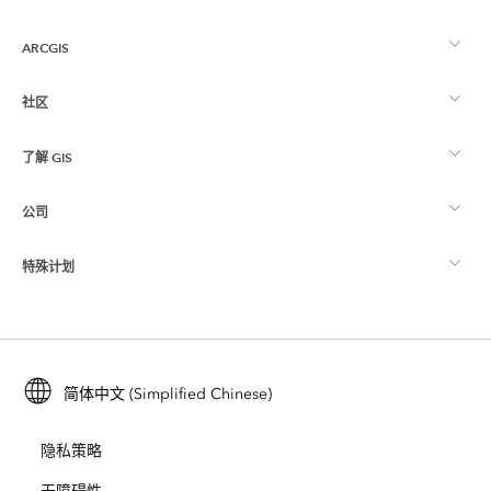
ARCGIS
社区
ArcGIS 概览
了解 GIS
Esri 社区
制图
公司
什么是 GIS？
ArcGIS 博客
ArcGIS Pro
特殊计划
关于 Esri
位置智能
行业博客
ArcGIS Enterprise
ArcGIS for Personal Use
联系我们
培训
用户研究和测试
ArcGIS Online
ArcGIS for Student Use
简体中文 (Simplified Chinese)
招贤纳士
ArcUser
Esri 年轻专家关系网
开发者技术
保护
隐私策略
开放视野
ArcNews
活动
ArcGIS Location Platform