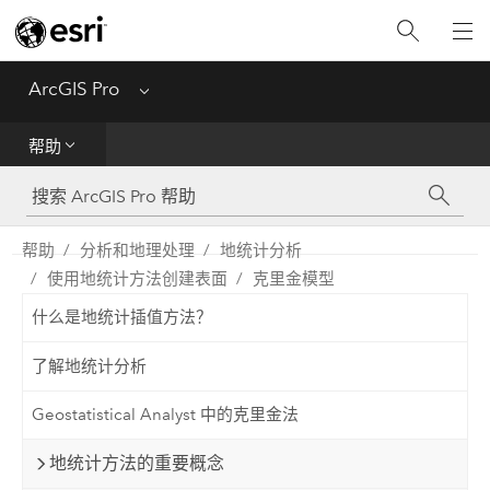
入门
ArcGIS Pro
Menu
帮助
帮助
工具参考
Python
帮助
分析和地理处理
地统计分析
使用地统计方法创建表面
克里金模型
SDK
什么是地统计插值方法？
Migrate from ArcMap
了解地统计分析
Geostatistical Analyst 中的克里金法
地统计方法的重要概念