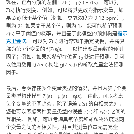
现在，查看分解的左侧：Z(
s
) = µ(
s
) + ε(
s
)。 可以对
Z(
s
) 执行变换。 例如，可以将其更改为指示变量，如
果 Z(
s
) 低于某个值（例如，臭氧浓度为 0.12 ppm），
则为 0；如果高于某个值，则为 1。 您可能希望预测
Z(
s
) 高于阈值的概率，并且基于此模型的预测构建
指示
克里金法
。 可以对 Z(
s
) 进行常规未指定变换，并将其
称为第
i
个变量的 f
(Z(
s
))。 可以构建变量函数的预测
i
i
因子；例如，如果您希望在位置 s
处进行预测，则可
0
以使用数据 f
(Z(
s
)) 构建 g(Z(
s
)) 的析取克里金法预测
i
i
0
因子。
最后，考虑存在多个变量类型的情况，并且为第
j
个变
量类型构建模型 Z
(
s
) = µj(s) + ε
(
s
)。 由此，可以考虑
j
j
每个变量的不同趋势，除了误差 ε
(
s
) 的自相关之外，
j
您也可以考虑两种变量类型的误差 ε
(
s
) 和 ε
(
s
) 之间的
j
k
互相关。 例如，可以考虑臭氧浓度和颗粒物浓度这两
个变量之间的互相关性，并且其测量位置无需完全一