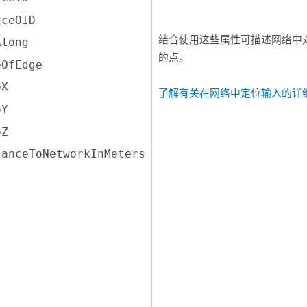
rceOID
结合使用这些属性可描述网络中
Along
的点。
eOfEdge
pX
了解有关在网络中定位输入的详
pY
pZ
tanceToNetworkInMeters