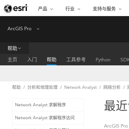
产品
行业
支持与服务
ARCGIS
行业
支持与服务
功能
ArcGIS Pro
Menu
ArcGIS 概览
建筑、工程和建
专业服务
非营利机构
制图
Esri 企业级地理空间平台
造
从空
技术支持
公共安全
帮助
ArcGIS Online
商业
分析
培训
自然科学
完整的 SaaS 制图平台
将位
主页
入门
帮助
工具参考
Python
SD
保护
州和地方政府
ArcGIS Pro
数据
教育
世界领先的 GIS 软件
集成
可持续发展
能源公用事业
帮助
分析和地理处理
Network Analyst
网络分析
ArcGIS Enterprise
电信
用于 GIS 和制图的基础系统
所
设施点管理
最近
交通运输
Network Analyst 求解程序
开发者技术
卫生与公共服务
水
构建制图和空间分析应用程序
Network Analyst 求解程序访问
国家政府
ArcGIS Pro