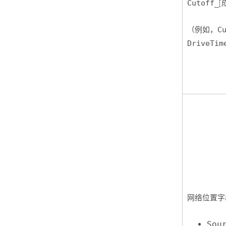
Cutoff_
[
（例如，
C
DriveTim
网络位置字
Sou