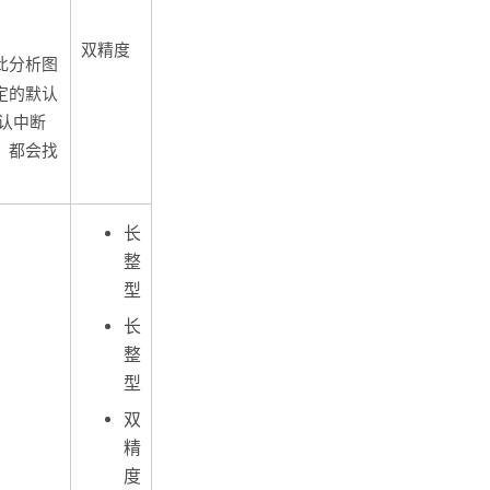
双精度
用此分析图
定的默认
认中断
，都会找
长
整
型
长
整
型
双
精
度