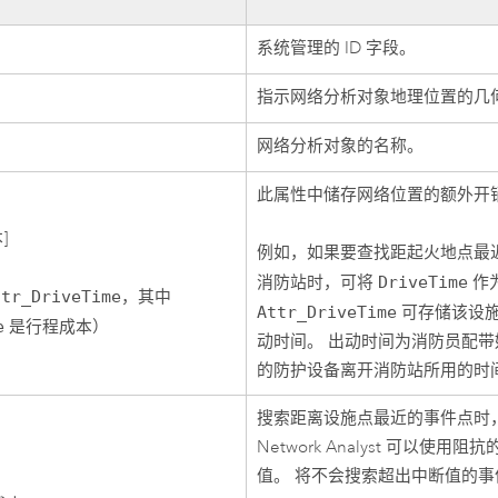
系统管理的 ID 字段。
指示网络分析对象地理位置的几
网络分析对象的名称。
此属性中储存网络位置的额外开
]
例如，如果要查找距起火地点最
消防站时，可将
DriveTime
作
ttr_DriveTime
，其中
Attr_DriveTime
可存储该设
e
是行程成本）
动时间。 出动时间为消防员配带
的防护设备离开消防站所用的时
搜索距离设施点最近的事件点时
Network Analyst
可以使用阻抗
值。 将不会搜索超出中断值的事