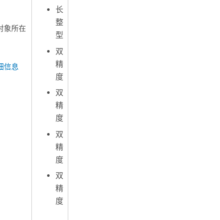
长
整
对象所在
型
双
精
细信息
度
双
精
度
双
精
度
双
精
度