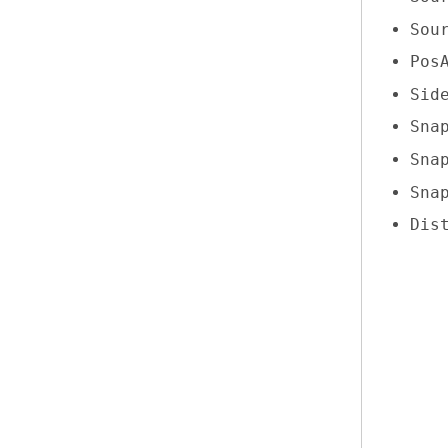
Sou
Pos
Sid
Sna
Sna
Sna
Dis