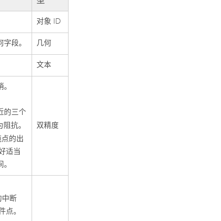
型
对象 ID
何字段。
几何
文本
销。
近的三个
双精度
为阻抗。
施点的出
好适当
间。
，
的中断
件点。