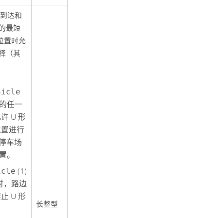
到达和
的最短
位置时允
择（其
hicle
中的任一
 U 形
位置进行
或停车场
置。
icle
(1)
时，路边
 U 形
长整型