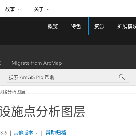
专题倡议
故事
关于
ESRI 故事
关于 ESRI
自助服务
购买 ARCGIS
联系我们
关于 GIS
概览
特色
资源
扩展模
WhereNext Magazine
关于 Esri
地理空间卓越之旅
ArcUser
用户类型
联系支持部门
什么是 GIS？
间上查看和了解数据
高管级新闻和见解
面向 ArcGIS 用户的实用技术
基于角色的 ArcGIS 访问权限
Esri 计划和倡议
Esri 社区
地理方法
资源
Esri 博客
Esri Store
活动
ArcGIS 博客
置引入分析
现实世界的全球 GIS 创新
ArcNews
Esri 的 ArcGIS 产品
K
Migrate from ArcMap
行业新闻和 ArcGIS 更新
合作伙伴
文档
管理
Esri 和 The Science of Where 播
如何购买
、编辑和共享空间数据
客
ArcWatch
Esri 产品、合作伙伴产品和开发
招贤纳士
My Esri
基础设施管理
商业和技术领导者之声
地理空间新闻、观点和趋势
人员订阅
网络分析图层
使用 GIS 创建现代化、有弹性且可持续发展
媒体与分析师关系
的未来。 规划和运营的地理方法有助于领导
有功能
者了解基础设施工程与周围环境的关系。
设施点分析图层
所有故事
探索基础设施管理
联系我们
 3.6
|
|
帮助归档
其他版本