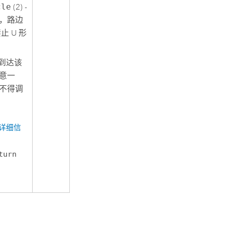
cle
(2) -
，路边
 U 形
辆到达该
意一
不得调
的详细信
turn