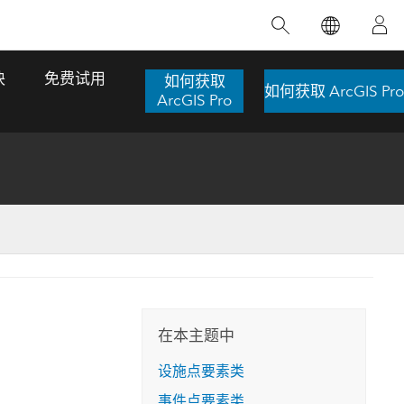
精选产品
专题培训
精选故事
推荐书籍
致力于创新
块
免费试用
如何获取
如何获取 ArcGIS Pro
人工智能
ArcGIS Pro
位置智能
数字化转换
数字孪生体
了解 ArcGIS Pro
空间数据科学：提升分析能力
当地图成为关键时刻的救命稻草
位置的力量
ArcGIS Pro 是 Esri 出品的全球领先的 GIS 桌
在这门导师授课式课程中，我们将探索如何
在巴西 2024 年遭遇历史性大洪水期间，专门
作者：Jack Dangermond
面应用程序，适用于制图、分析和数据管
运用空间统计技术来发现数据中的规律与关
从事 GIS 技术的 Codex 公司在 30 天内打造
这本书带领读者踏上一
理。 了解这项技术的实际效果，亲身体验交
联，并产出能解决复杂问题的深刻见解。
了 17 个应急洪水应用程序，为关键的救援行
旅程，深入探索现代地
互式地图，探索产品功能，或者直接开始免
动提供了有力支持。
在本主题中
探索课程
其应对全球重大挑战的
费试用。
阅读故事
设施点要素类
转至书籍详情
探索 ArcGIS Pro
事件点要素类