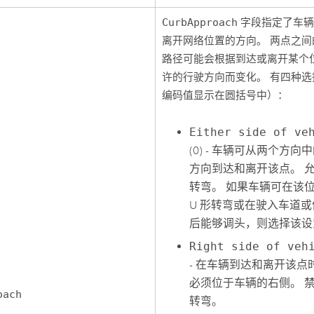
CurbApproach
字段指定了车辆
离开网络位置的方向。 两点之间
路径可能会根据到达或离开某个
许的行驶方向而变化。 有四种选
编码值显示在圆括号中）：
Either side of ve
(0) - 车辆可从两个方向
方向到达和离开该点。 允许
转弯。 如果车辆可在该
U 形转弯或在驶入车道
后能够调头，则选择该设
Right side of veh
- 在车辆到达和离开该点
必须位于车辆的右侧。 禁止
oach
转弯。