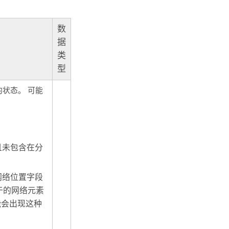
数
据
类
型
状态。 可能
且未包含在分
网络位置字段
于的网络元素
能会出现这种