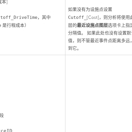
成本]
如果没有为设施点设置
utoff_DriveTime
，其中
Cutoff_
[Cost]，则分析将使
最近设施点图层
e
是行程成本）
层的
选项卡上指
分隔值。 如果此处也没有设置默
值，则不管最近事件点距离多远
到它。
段
rceID