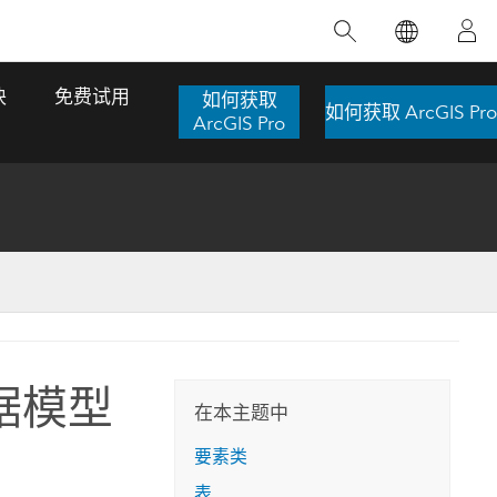
精选产品
专题培训
精选故事
推荐书籍
致力于创新
块
免费试用
如何获取
如何获取 ArcGIS Pro
人工智能
ArcGIS Pro
位置智能
数字化转换
数字孪生体
了解 ArcGIS Pro
空间数据科学：提升分析能力
当地图成为关键时刻的救命稻草
位置的力量
ArcGIS Pro 是 Esri 出品的全球领先的 GIS 桌
在这门导师授课式课程中，我们将探索如何
在巴西 2024 年遭遇历史性大洪水期间，专门
作者：Jack Dangermond
面应用程序，适用于制图、分析和数据管
运用空间统计技术来发现数据中的规律与关
从事 GIS 技术的 Codex 公司在 30 天内打造
这本书带领读者踏上一
理。 了解这项技术的实际效果，亲身体验交
联，并产出能解决复杂问题的深刻见解。
了 17 个应急洪水应用程序，为关键的救援行
数据模型
旅程，深入探索现代地
互式地图，探索产品功能，或者直接开始免
动提供了有力支持。
在本主题中
探索课程
其应对全球重大挑战的
费试用。
阅读故事
要素类
转至书籍详情
探索 ArcGIS Pro
表