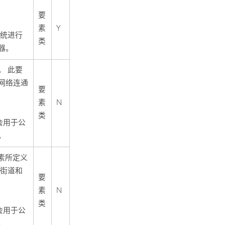
要
素
Y
统进行
类
器。
。 此要
网络连通
要
素
N
类
会用于公
。
素所定义
保街道和
要
素
N
类
会用于公
。