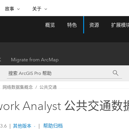
专题倡议
故事
关于
ESRI 故事
关于 ESRI
自助服务
购买 ARCGIS
联系我们
关于 GIS
概览
特色
资源
扩展模
WhereNext Magazine
关于 Esri
地理空间卓越之旅
ArcUser
用户类型
联系支持部门
什么是 GIS？
间上查看和了解数据
高管级新闻和见解
面向 ArcGIS 用户的实用技术
基于角色的 ArcGIS 访问权限
Esri 计划和倡议
Esri 社区
地理方法
资源
Esri 博客
Esri Store
活动
ArcGIS 博客
置引入分析
现实世界的全球 GIS 创新
ArcNews
Esri 的 ArcGIS 产品
K
Migrate from ArcMap
行业新闻和 ArcGIS 更新
合作伙伴
文档
管理
Esri 和 The Science of Where 播
如何购买
、编辑和共享空间数据
客
ArcWatch
Esri 产品、合作伙伴产品和开发
招贤纳士
My Esri
基础设施管理
商业和技术领导者之声
地理空间新闻、观点和趋势
人员订阅
网络数据集概念
公共交通
使用 GIS 创建现代化、有弹性且可持续发展
媒体与分析师关系
的未来。 规划和运营的地理方法有助于领导
有功能
者了解基础设施工程与周围环境的关系。
work Analyst 公共交通
所有故事
探索基础设施管理
联系我们
 3.6
|
|
帮助归档
其他版本