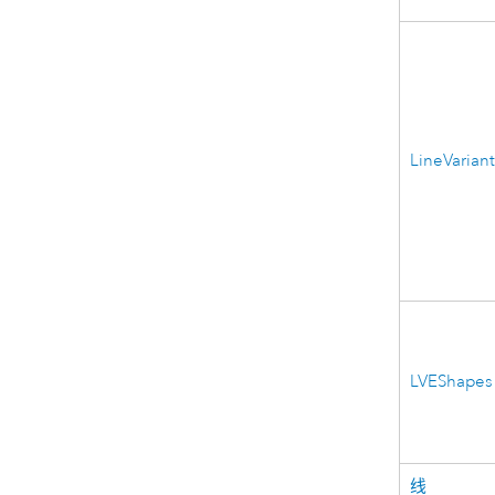
LineVarian
LVEShapes
线