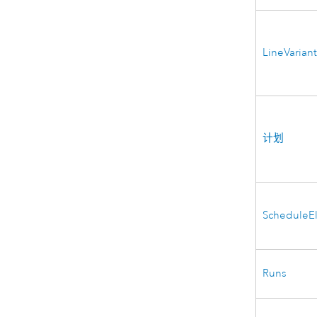
LineVarian
计划
ScheduleE
Runs