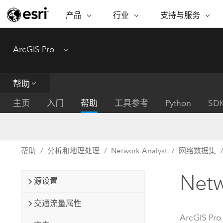
产品
行业
支持与服务
ARCGIS
行业
支持与服务
功能
ArcGIS Pro
Menu
ArcGIS 概览
建筑、工程和建
专业服务
非营利机构
制图
Esri 企业级地理空间平台
造
从空
技术支持
公共安全
帮助
ArcGIS Online
商业
分析
培训
自然科学
完整的 SaaS 制图平台
将位
主页
入门
帮助
工具参考
Python
SD
保护
州和地方政府
ArcGIS Pro
数据
教育
世界领先的 GIS 软件
集成
可持续发展
能源公用事业
帮助
分析和地理处理
Network Analyst
网络数据集
ArcGIS Enterprise
电信
用于 GIS 和制图的基础系统
所
设施点管理
Net
交通运输
源设置
开发者技术
卫生与公共服务
水
构建制图和空间分析应用程序
交通流量属性
国家政府
ArcGIS Pro