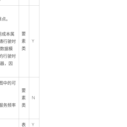
靠点。
要
用成本属
素
Y
通行驶时
类
通数据模
的行驶时
值器，因
图中的可
要
素
N
类
服务频率
表
Y