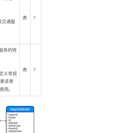
表
Y
共交通服
。
服务的特
表
Y
定义常规
如果该表
起使用。