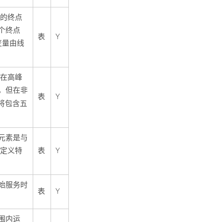
同的终点
个终点
表
Y
变量由线
设在高峰
，但在非
表
Y
将包含五
元素是与
于定义特
表
Y
始服务时
表
Y
围内运