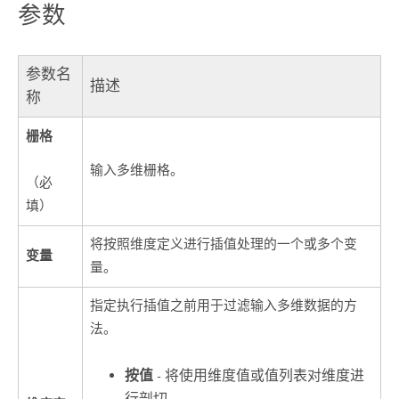
参数
参数名
描述
称
栅格
输入多维栅格。
（必
填）
将按照维度定义进行插值处理的一个或多个变
变量
量。
指定执行插值之前用于过滤输入多维数据的方
法。
按值
- 将使用维度值或值列表对维度进