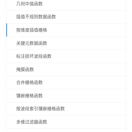
几何中值函数
插值不规则数据函数
按维度插值栅格
关键元数据函数
标注损坏波段函数
掩膜函数
合并栅格函数
镶嵌栅格函数
按波段索引镶嵌栅格函数
多维过滤器函数