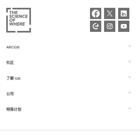
ARCGIS
社区
ArcGIS 概览
了解 GIS
Esri 社区
制图
公司
什么是 GIS？
ArcGIS 博客
ArcGIS Pro
特殊计划
关于 Esri
位置智能
行业博客
ArcGIS Enterprise
ArcGIS for Personal Use
联系我们
培训
用户研究和测试
ArcGIS Online