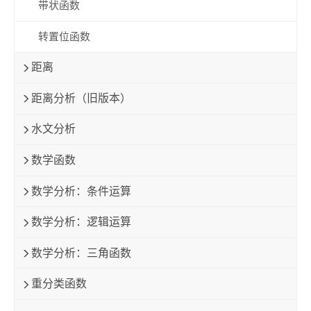
带状函数
转置位函数
距离
距离分析（旧版本）
水文分析
数学函数
数学分析：条件运算
数学分析：逻辑运算
数学分析：三角函数
重分类函数