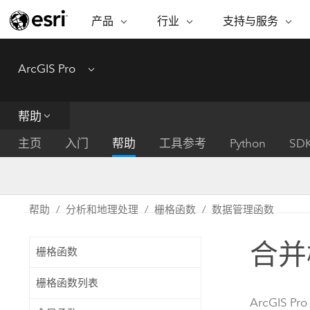
产品
行业
支持与服务
ARCGIS
行业
支持与服务
功能
ArcGIS Pro
Menu
ArcGIS 概览
建筑、工程和建
专业服务
非营利机构
制图
Esri 企业级地理空间平台
造
从空
技术支持
公共安全
帮助
ArcGIS Online
商业
分析
培训
自然科学
完整的 SaaS 制图平台
将位
主页
入门
帮助
工具参考
Python
SD
保护
州和地方政府
ArcGIS Pro
数据
教育
世界领先的 GIS 软件
集成
可持续发展
能源公用事业
帮助
分析和地理处理
栅格函数
数据管理函数
ArcGIS Enterprise
电信
用于 GIS 和制图的基础系统
所
设施点管理
合并
交通运输
栅格函数
开发者技术
卫生与公共服务
水
构建制图和空间分析应用程序
栅格函数列表
国家政府
ArcGIS Pro