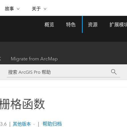
专题倡议
故事
关于
ESRI 故事
关于 ESRI
自助服务
购买 ARCGIS
联系我们
关于 GIS
概览
特色
资源
扩展模
WhereNext Magazine
关于 Esri
地理空间卓越之旅
ArcUser
用户类型
联系支持部门
什么是 GIS？
间上查看和了解数据
高管级新闻和见解
面向 ArcGIS 用户的实用技术
基于角色的 ArcGIS 访问权限
Esri 计划和倡议
Esri 社区
地理方法
资源
Esri 博客
Esri Store
活动
ArcGIS 博客
置引入分析
现实世界的全球 GIS 创新
ArcNews
Esri 的 ArcGIS 产品
K
Migrate from ArcMap
行业新闻和 ArcGIS 更新
合作伙伴
文档
管理
Esri 和 The Science of Where 播
如何购买
、编辑和共享空间数据
客
ArcWatch
Esri 产品、合作伙伴产品和开发
招贤纳士
My Esri
基础设施管理
商业和技术领导者之声
地理空间新闻、观点和趋势
人员订阅
使用 GIS 创建现代化、有弹性且可持续发展
媒体与分析师关系
的未来。 规划和运营的地理方法有助于领导
有功能
者了解基础设施工程与周围环境的关系。
栅格函数
所有故事
探索基础设施管理
联系我们
 3.6
|
|
帮助归档
其他版本