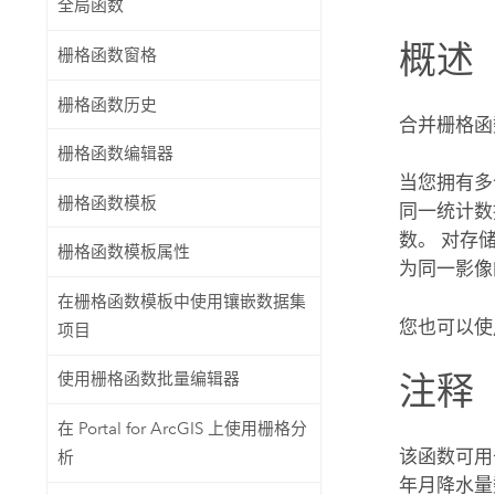
全局函数
自然资源
所有产品
概述
栅格函数窗格
所有行业
栅格函数历史
合并栅格函
栅格函数编辑器
当您拥有多
栅格函数模板
同一统计数
数。 对存
栅格函数模板属性
为同一影像
在栅格函数模板中使用镶嵌数据集
您也可以使
项目
注释
使用栅格函数批量编辑器
在 Portal for ArcGIS 上使用栅格分
该函数可用
析
年月降水量