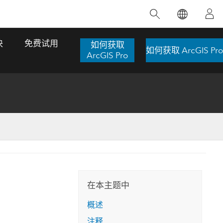
精选产品
专题培训
精选故事
推荐书籍
致力于创新
块
免费试用
如何获取
如何获取 ArcGIS Pro
人工智能
ArcGIS Pro
位置智能
数字化转换
数字孪生体
了解 ArcGIS Pro
空间数据科学：提升分析能力
当地图成为关键时刻的救命稻草
位置的力量
ArcGIS Pro 是 Esri 出品的全球领先的 GIS 桌
在这门导师授课式课程中，我们将探索如何
在巴西 2024 年遭遇历史性大洪水期间，专门
作者：Jack Dangermond
面应用程序，适用于制图、分析和数据管
运用空间统计技术来发现数据中的规律与关
从事 GIS 技术的 Codex 公司在 30 天内打造
这本书带领读者踏上一
理。 了解这项技术的实际效果，亲身体验交
联，并产出能解决复杂问题的深刻见解。
了 17 个应急洪水应用程序，为关键的救援行
旅程，深入探索现代地
互式地图，探索产品功能，或者直接开始免
动提供了有力支持。
在本主题中
探索课程
其应对全球重大挑战的
费试用。
阅读故事
概述
转至书籍详情
探索 ArcGIS Pro
注释