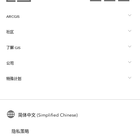
ARCGIS
社区
ArcGIS 概览
了解 GIS
Esri 社区
制图
公司
什么是 GIS？
ArcGIS 博客
ArcGIS Pro
特殊计划
关于 Esri
位置智能
行业博客
ArcGIS Enterprise
ArcGIS for Personal Use
联系我们
培训
用户研究和测试
ArcGIS Online
ArcGIS for Student Use
简体中文 (Simplified Chinese)
招贤纳士
ArcUser
Esri 年轻专家关系网
开发者技术
保护
隐私策略
开放视野
ArcNews
活动
ArcGIS Location Platform