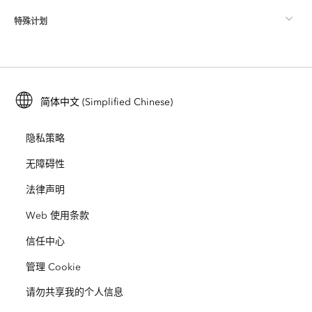
特殊计划
关于 Esri
位置智能
行业博客
ArcGIS Enterprise
ArcGIS for Personal Use
联系我们
培训
用户研究和测试
ArcGIS Online
ArcGIS for Student Use
简体中文 (Simplified Chinese)
招贤纳士
ArcUser
Esri 年轻专家关系网
开发者技术
保护
隐私策略
开放视野
ArcNews
活动
ArcGIS Location Platform
无障碍性
灾难响应
合作伙伴
ArcWatch
法律声明
Esri Store
教育
Web 使用条款
业务行为准则
Esri Press
ArcGIS Architecture Center
信任中心
非营利机构
环境与可持续发展倡议
Esri 视频
管理 Cookie
请勿共享我的个人信息
种族平等
网站地图
GIS 字典