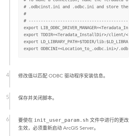
# .odbcinst.ini and .odbc.ini and store them i
#

# --------------------------------------------
export LIB_ODBC_DRIVER_MANAGER=<Teradata_Insta
export TDDIR=<Teradata_InstallDir>/client/<vers
export LD_LIBRARY_PATH=$TDDIR/lib:$LD_LIBRARY_P
export ODBCINI=<Location_to_.odbc.ini>/.odbc.i
修改值以匹配 ODBC 驱动程序安装信息。
保存并关闭脚本。
要使在
init_user_param.sh
文件中进行的更改
生效，必须重新启动
ArcGIS Server
。