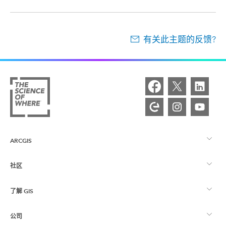
有关此主题的反馈?
ARCGIS
社区
ArcGIS 概览
了解 GIS
Esri 社区
制图
公司
什么是 GIS？
ArcGIS 博客
ArcGIS Pro