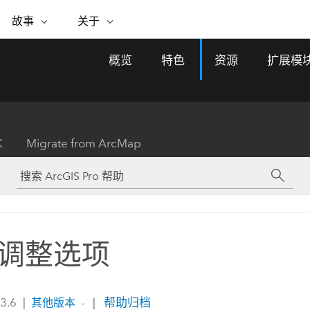
专题倡议
故事
关于
ESRI 故事
关于 ESRI
自助服务
购买 ARCGIS
联系我们
关于 GIS
概览
特色
资源
扩展模
WhereNext Magazine
关于 Esri
地理空间卓越之旅
ArcUser
用户类型
联系支持部门
什么是 GIS？
间上查看和了解数据
高管级新闻和见解
面向 ArcGIS 用户的实用技术
基于角色的 ArcGIS 访问权限
Esri 计划和倡议
Esri 社区
地理方法
资源
Esri 博客
Esri Store
活动
ArcGIS 博客
置引入分析
现实世界的全球 GIS 创新
ArcNews
Esri 的 ArcGIS 产品
K
Migrate from ArcMap
行业新闻和 ArcGIS 更新
合作伙伴
文档
管理
Esri 和 The Science of Where 播
如何购买
、编辑和共享空间数据
客
ArcWatch
Esri 产品、合作伙伴产品和开发
招贤纳士
My Esri
基础设施管理
商业和技术领导者之声
地理空间新闻、观点和趋势
人员订阅
使用 GIS 创建现代化、有弹性且可持续发展
媒体与分析师关系
的未来。 规划和运营的地理方法有助于领导
有功能
者了解基础设施工程与周围环境的关系。
调整选项
所有故事
探索基础设施管理
联系我们
 3.6
|
|
帮助归档
其他版本