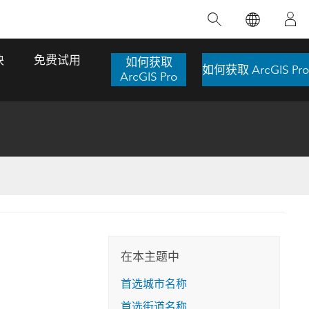
精选产品
专题培训
精选故事
推荐书籍
致力于创新
块
免费试用
如何获取
如何获取 ArcGIS Pro
人工智能
ArcGIS Pro
位置智能
数字化转换
数字孪生体
了解 ArcGIS Pro
空间数据科学：提升分析能力
当地图成为关键时刻的救命稻草
位置的力量
ArcGIS Pro 是 Esri 出品的全球领先的 GIS 桌
在这门导师授课式课程中，我们将探索如何
在巴西 2024 年遭遇历史性大洪水期间，专门
作者：Jack Dangermond
面应用程序，适用于制图、分析和数据管
运用空间统计技术来发现数据中的规律与关
从事 GIS 技术的 Codex 公司在 30 天内打造
这本书带领读者踏上一
理。 了解这项技术的实际效果，亲身体验交
联，并产出能解决复杂问题的深刻见解。
了 17 个应急洪水应用程序，为关键的救援行
旅程，深入探索现代地
互式地图，探索产品功能，或者直接开始免
动提供了有力支持。
在本主题中
探索课程
其应对全球重大挑战的
费试用。
阅读故事
首选城市名称
转至书籍详情
探索 ArcGIS Pro
首选街道名称