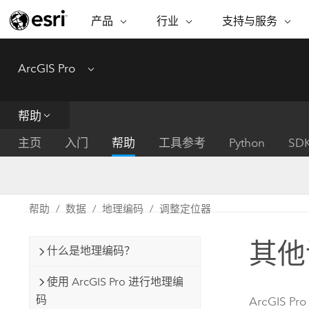
产品
行业
支持与服务
ARCGIS
行业
支持与服务
功能
ArcGIS Pro
Menu
ArcGIS 概览
建筑、工程和建
专业服务
非营利机构
制图
Esri 企业级地理空间平台
造
从空
技术支持
公共安全
帮助
ArcGIS Online
商业
分析
培训
自然科学
完整的 SaaS 制图平台
将位
主页
入门
帮助
工具参考
Python
SD
保护
州和地方政府
ArcGIS Pro
数据
教育
世界领先的 GIS 软件
集成
可持续发展
能源公用事业
帮助
数据
地理编码
调整定位器
ArcGIS Enterprise
电信
用于 GIS 和制图的基础系统
所
设施点管理
其他
交通运输
什么是地理编码？
开发者技术
卫生与公共服务
水
构建制图和空间分析应用程序
使用 ArcGIS Pro 进行地理编
国家政府
码
ArcGIS Pro