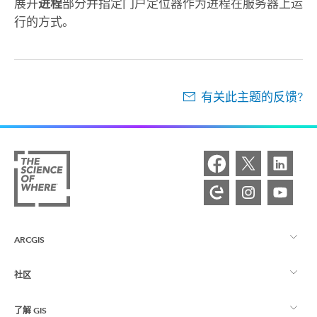
展开
进程
部分并指定门户定位器作为进程在服务器上运
行的方式。
有关此主题的反馈?
ARCGIS
社区
ArcGIS 概览
了解 GIS
Esri 社区
制图