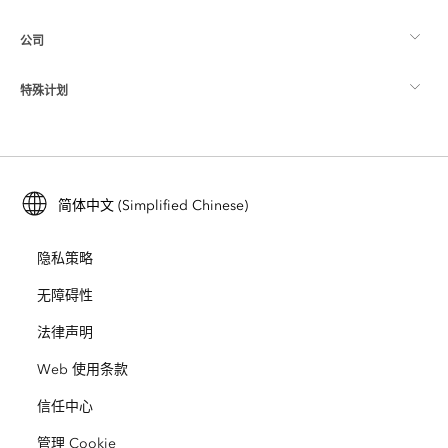
公司
什么是 GIS？
ArcGIS 博客
ArcGIS Pro
特殊计划
关于 Esri
位置智能
行业博客
ArcGIS Enterprise
ArcGIS for Personal Use
联系我们
培训
用户研究和测试
ArcGIS Online
ArcGIS for Student Use
简体中文 (Simplified Chinese)
招贤纳士
ArcUser
Esri 年轻专家关系网
开发者技术
保护
隐私策略
开放视野
ArcNews
活动
ArcGIS Location Platform
无障碍性
灾难响应
合作伙伴
ArcWatch
法律声明
Esri Store
教育
Web 使用条款
业务行为准则
Esri Press
ArcGIS Architecture Center
信任中心
非营利机构
环境与可持续发展倡议
Esri 视频
管理 Cookie