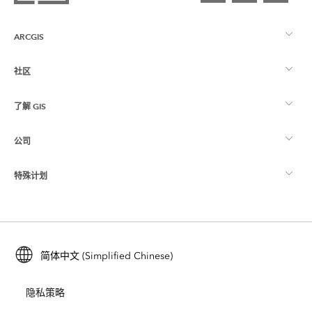
ARCGIS
社区
ArcGIS 概览
了解 GIS
Esri 社区
制图
公司
什么是 GIS？
ArcGIS 博客
ArcGIS Pro
特殊计划
关于 Esri
位置智能
行业博客
ArcGIS Enterprise
ArcGIS for Personal Use
联系我们
培训
用户研究和测试
ArcGIS Online
ArcGIS for Student Use
简体中文 (Simplified Chinese)
招贤纳士
ArcUser
Esri 年轻专家关系网
开发者技术
保护
隐私策略
开放视野
ArcNews
活动
ArcGIS Location Platform