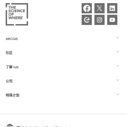
ARCGIS
社区
ArcGIS 概览
了解 GIS
Esri 社区
制图
公司
什么是 GIS？
ArcGIS 博客
ArcGIS Pro
特殊计划
关于 Esri
位置智能
行业博客
ArcGIS Enterprise
ArcGIS for Personal Use
联系我们
培训
用户研究和测试
ArcGIS Online
ArcGIS for Student Use