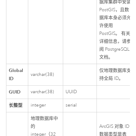
据库集群中安装
PostGIS
，且数
据库本身必须允
许使用
PostGIS
。 有关
详细信息，请参
阅
PostgreSQL
文档。
Global
仅地理数据库支
varchar(38)
ID
持全局 ID。
GUID
varchar(38)
UUID
长整型
integer
serial
地理数据库中
的
ArcGIS 对象 ID
integer（32
数据类型是表