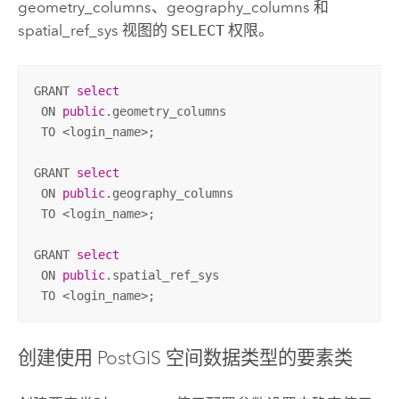
geometry_columns、geography_columns 和
spatial_ref_sys 视图的
SELECT
权限。
GRANT 
select
 ON 
public
.geometry_columns 

 TO <login_name>;

GRANT 
select
 ON 
public
.geography_columns 

 TO <login_name>;

GRANT 
select
 ON 
public
.spatial_ref_sys

 TO <login_name>;
创建使用
PostGIS
空间数据类型的要素类