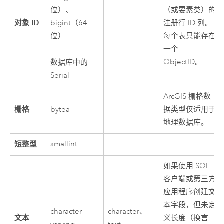
位）、
（或要素类）的
对象 ID
bigint（64
注册行 ID 列。
位）
每个表只能存在
一个
ObjectID。
数据库中的
Serial
ArcGIS 栅格数
栅格
bytea
据类型仅适用于
地理数据库。
短整型
smallint
如果使用 SQL
客户端或第三方
应用程序创建文
本字段，但未定
character
character、
文本
义长度（换言