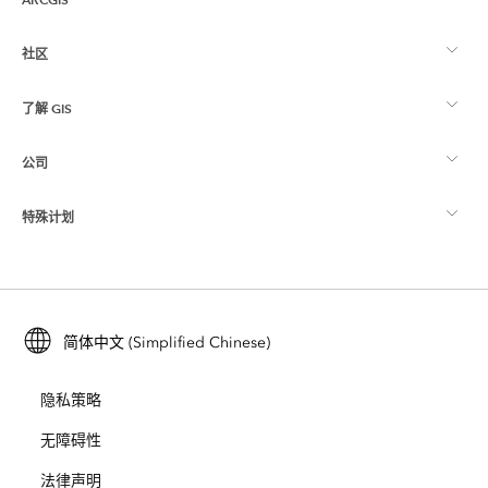
社区
ArcGIS 概览
了解 GIS
Esri 社区
制图
公司
什么是 GIS？
ArcGIS 博客
ArcGIS Pro
特殊计划
关于 Esri
位置智能
行业博客
ArcGIS Enterprise
ArcGIS for Personal Use
联系我们
培训
用户研究和测试
ArcGIS Online
ArcGIS for Student Use
简体中文 (Simplified Chinese)
招贤纳士
ArcUser
Esri 年轻专家关系网
开发者技术
保护
隐私策略
开放视野
ArcNews
活动
ArcGIS Location Platform
无障碍性
灾难响应
合作伙伴
ArcWatch
法律声明
Esri Store