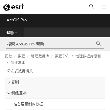
入门
ArcGIS Pro
Menu
帮助
帮助
工具参考
Python
帮助
数据
地理数据库
数据分布
地理数据库复制
创建复本
SDK
分布式数据情景
Migrate from ArcMap
复制
创建复本
准备要复制的数据