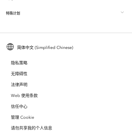
ArcGIS 博客
ArcGIS Pro
特殊计划
关于 Esri
位置智能
行业博客
ArcGIS Enterprise
ArcGIS for Personal Use
联系我们
培训
用户研究和测试
ArcGIS Online
ArcGIS for Student Use
简体中文 (Simplified Chinese)
招贤纳士
ArcUser
Esri 年轻专家关系网
开发者技术
保护
隐私策略
开放视野
ArcNews
活动
ArcGIS Location Platform
无障碍性
灾难响应
合作伙伴
ArcWatch
法律声明
Esri Store
教育
Web 使用条款
业务行为准则
Esri Press
ArcGIS Architecture Center
信任中心
非营利机构
环境与可持续发展倡议
Esri 视频
管理 Cookie
请勿共享我的个人信息
种族平等
网站地图
GIS 字典