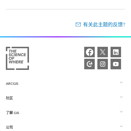
有关此主题的反馈?
ARCGIS
社区
ArcGIS 概览
了解 GIS
Esri 社区
制图
公司
什么是 GIS？
ArcGIS 博客