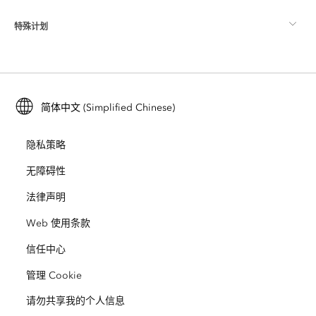
ArcGIS Pro
特殊计划
关于 Esri
位置智能
行业博客
ArcGIS Enterprise
ArcGIS for Personal Use
联系我们
培训
用户研究和测试
ArcGIS Online
ArcGIS for Student Use
简体中文 (Simplified Chinese)
招贤纳士
ArcUser
Esri 年轻专家关系网
开发者技术
保护
隐私策略
开放视野
ArcNews
活动
ArcGIS Location Platform
无障碍性
灾难响应
合作伙伴
ArcWatch
法律声明
Esri Store
教育
Web 使用条款
业务行为准则
Esri Press
ArcGIS Architecture Center
信任中心
非营利机构
环境与可持续发展倡议
Esri 视频
管理 Cookie
请勿共享我的个人信息
种族平等
网站地图
GIS 字典