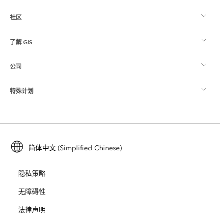
社区
ArcGIS 概览
了解 GIS
Esri 社区
制图
公司
什么是 GIS？
ArcGIS 博客
ArcGIS Pro
特殊计划
关于 Esri
位置智能
行业博客
ArcGIS Enterprise
ArcGIS for Personal Use
联系我们
培训
用户研究和测试
ArcGIS Online
ArcGIS for Student Use
简体中文 (Simplified Chinese)
招贤纳士
ArcUser
Esri 年轻专家关系网
开发者技术
保护
隐私策略
开放视野
ArcNews
活动
ArcGIS Location Platform
无障碍性
灾难响应
合作伙伴
ArcWatch
法律声明
Esri Store