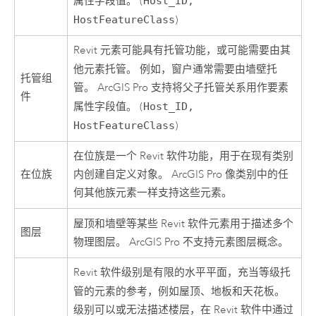
属性字段值。 (
Host_ID,
HostFeatureClass
)
Revit 元素可能具有托管功能，或可能需要由其
他元素托管。 例如，
窗户
通常需要由
墙壁
托
托管组
管。
ArcGIS Pro
支持将父子托管关系用作要素
件
属性字段值。 (
Host_ID,
HostFeatureClass
)
在位族是一个 Revit 软件功能，用于在现有类别
在位族
内创建自定义对象。
ArcGIS Pro
像类别中的任
何其他族元素一样支持这些元素。
屋顶
和
墙壁
等某些 Revit 软件元素用于描述多个
图层
物理图层。
ArcGIS Pro
不支持元素图层概念。
Revit 软件级别是有限的水平平面，充当等级托
管的元素的参考，例如
屋顶
、
地板
和
天花板
。
级别可以或无法描述楼层，在 Revit 软件中通过