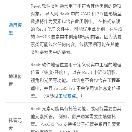
Revit
软件类别通常用于不符合其他类别的杂项
对象。 导入到 Revit 中的 CAD 和 3D 图形模型
数据将作为要素包含在此类别中。 在格式错误
通用模
的
Revit
RVT 文件中，可能误用此类别，在生成
型
的 ArcGIS 要素类中创建非预期内容，因为该要
素类可能包含任何内容，包括预期可能在其他
类别要素类中的要素。
Revit 软件地理位置用于定义现实中工程的地理
位置（纬度/经度），以在 Revit 中近似阴影、
地理位
工程基
视角和光照等功能。 此信息不会包含在
置
点
中，并且
ArcGIS Pro
不会使用该信息定位模
型。 （请参见
工程基点
。）
Revit 元素可能具有托管功能，或可能需要由其
他元素托管。 例如，
窗户
通常需要由
墙壁
托
托管元
管。
ArcGIS Pro
支持将父子托管关系用作要素
素