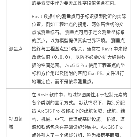
的要素类中作为要素属性字段值包含在内。
测量点
Revit
数据中的
用于标识模型附近的实际
位置，例如工程地点的拐角、两条属性线的交
点或测量标石。 测量点可用于定义测量坐标系
测量点
的原点，以为模型提供真实世界环境。
工程基点
测量点
始终与
空间相关，通常在 Revit 中未修
改默认值
(0,0,0)
，以防不必要的扩大结果数
工程基点
据的空间范围。
ArcGIS Pro
使用
的坐
标和方位角以及随附的匹配 Esri PRJ 文件进行
测量点
地理定位，而不是依靠
。
在
Revit
软件中，领域视图属性用于控制元素的
各个类别的显示方式。 默认情况下，类别分配
给
ArcGIS Pro
名称如下的建筑领域：
建筑
、
结
视图领
构
、
机械
、
电气
、
管道
或
基础设施
。 桥梁、道
域
路和铁路包含在基础设施领域中。
ArcGIS Pro
楼层平面图
额外引入了一个领域分组，称为
，