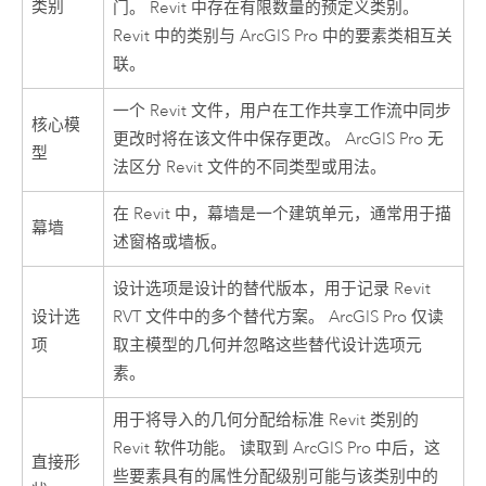
类别
门
。 Revit 中存在有限数量的预定义类别。
Revit 中的类别与
ArcGIS Pro
中的要素类相互关
联。
一个
Revit
文件，用户在工作共享工作流中同步
核心模
更改时将在该文件中保存更改。
ArcGIS Pro
无
型
法区分 Revit 文件的不同类型或用法。
在
Revit
中，幕墙是一个建筑单元，通常用于描
幕墙
述窗格或墙板。
设计选项是设计的替代版本，用于记录
Revit
设计选
RVT 文件中的多个替代方案。
ArcGIS Pro
仅读
项
取主模型的几何并忽略这些替代设计选项元
素。
用于将导入的几何分配给标准 Revit 类别的
Revit
软件功能。 读取到
ArcGIS Pro
中后，这
直接形
些要素具有的属性分配级别可能与该类别中的