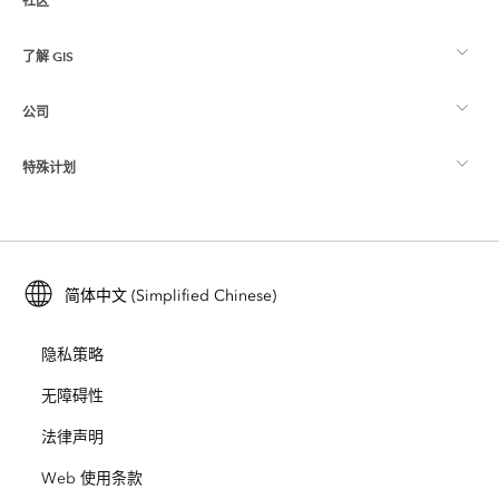
社区
ArcGIS 概览
了解 GIS
Esri 社区
制图
公司
什么是 GIS？
ArcGIS 博客
ArcGIS Pro
特殊计划
关于 Esri
位置智能
行业博客
ArcGIS Enterprise
ArcGIS for Personal Use
联系我们
培训
用户研究和测试
ArcGIS Online
ArcGIS for Student Use
简体中文 (Simplified Chinese)
招贤纳士
ArcUser
Esri 年轻专家关系网
开发者技术
保护
隐私策略
开放视野
ArcNews
活动
ArcGIS Location Platform
无障碍性
灾难响应
合作伙伴
ArcWatch
法律声明
Esri Store
教育
Web 使用条款
业务行为准则
Esri Press