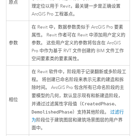
原点
理定位以用于
Revit
，最关键一步是正确设置
ArcGIS Pro
工程基点。
在 Revit 中，数据参数类似于
ArcGIS Pro
要素
属性。
Revit
作者可在 Revit 中添加用户定义的
参数
参数。 这些用户定义的参数将包含在
ArcGIS
Pro
中作为基于 RVT 文件创建的 BIM 文件工作
空间要素类的要素属性。
在
Revit
软件中，阶段用于记录翻新或多阶段工
程。 将创建已命名阶段来表示元素的建造和拆
除时间。
ArcGIS Pro
包含所有已命名阶段的主
要模型的几何，默认显示
现有
和
新建造
阶段，
相位
并通过过滤属性字段值（
CreatedPhase
、
DemolishedPhase
）支持其他阶段。
过滤行
为
阶段位于建筑图层和建筑场景图层的用户界
面中。