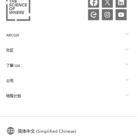
ARCGIS
社区
ArcGIS 概览
了解 GIS
Esri 社区
制图
公司
什么是 GIS？
ArcGIS 博客
ArcGIS Pro
特殊计划
关于 Esri
位置智能
行业博客
ArcGIS Enterprise
ArcGIS for Personal Use
联系我们
培训
用户研究和测试
ArcGIS Online
ArcGIS for Student Use
简体中文 (Simplified Chinese)
招贤纳士
ArcUser
Esri 年轻专家关系网
开发者技术