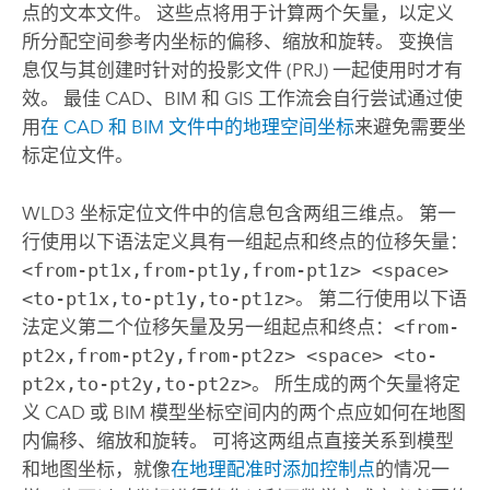
点的文本文件。 这些点将用于计算两个矢量，以定义
所分配空间参考内坐标的偏移、缩放和旋转。 变换信
息仅与其创建时针对的投影文件 (PRJ) 一起使用时才有
效。 最佳 CAD、BIM 和 GIS 工作流会自行尝试通过使
用
在 CAD 和 BIM 文件中的地理空间坐标
来避免需要坐
标定位文件。
WLD3 坐标定位文件中的信息包含两组三维点。 第一
行使用以下语法定义具有一组起点和终点的位移矢量：
<from-pt1x,from-pt1y,from-pt1z> <space>
<to-pt1x,to-pt1y,to-pt1z>
。 第二行使用以下语
法定义第二个位移矢量及另一组起点和终点：
<from-
pt2x,from-pt2y,from-pt2z> <space> <to-
pt2x,to-pt2y,to-pt2z>
。 所生成的两个矢量将定
义 CAD 或 BIM 模型坐标空间内的两个点应如何在地图
内偏移、缩放和旋转。 可将这两组点直接关系到模型
和地图坐标，就像
在地理配准时添加控制点
的情况一