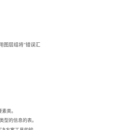
用图层组将“错误汇
点要素类。
错误类型的信息的表。
解决方案
工具的输