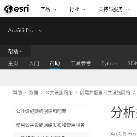
产品
行业
支持与服务
ARCGIS
行业
支持与服务
功能
ArcGIS Pro
Menu
ArcGIS 概览
建筑、工程和建
专业服务
非营利机构
制图
Esri 企业级地理空间平台
造
从空
技术支持
公共安全
帮助
ArcGIS Online
商业
分析
培训
自然科学
完整的 SaaS 制图平台
将位
主页
入门
帮助
工具参考
Python
SD
保护
州和地方政府
ArcGIS Pro
数据
教育
世界领先的 GIS 软件
集成
可持续发展
能源公用事业
帮助
数据
公共设施网络
创建并配置公共设施网络
ArcGIS Enterprise
电信
用于 GIS 和制图的基础系统
所
设施点管理
分析
交通运输
公共设施网络创建和配置
开发者技术
卫生与公共服务
水
构建制图和空间分析应用程序
使用公共设施网络发布和使用服务
国家政府
ArcGIS Pro