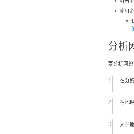
可启用
使用企
分析
要分析网络
在
分
在
地
对于