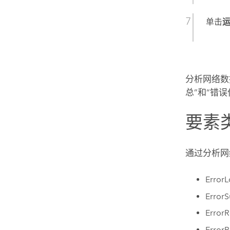
单击
分析网络数
总”和“错
要素
通过
分析网
Erro
Err
Err
Erro