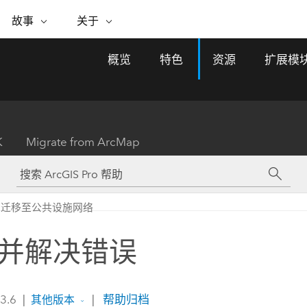
专题倡议
故事
关于
ESRI 故事
关于 ESRI
自助服务
购买 ARCGIS
联系我们
关于 GIS
概览
特色
资源
扩展模
WhereNext Magazine
关于 Esri
地理空间卓越之旅
ArcUser
用户类型
联系支持部门
什么是 GIS？
间上查看和了解数据
高管级新闻和见解
面向 ArcGIS 用户的实用技术
基于角色的 ArcGIS 访问权限
Esri 计划和倡议
Esri 社区
地理方法
资源
Esri 博客
Esri Store
活动
ArcGIS 博客
置引入分析
现实世界的全球 GIS 创新
ArcNews
Esri 的 ArcGIS 产品
K
Migrate from ArcMap
行业新闻和 ArcGIS 更新
合作伙伴
文档
管理
Esri 和 The Science of Where 播
如何购买
、编辑和共享空间数据
客
ArcWatch
Esri 产品、合作伙伴产品和开发
招贤纳士
My Esri
基础设施管理
商业和技术领导者之声
地理空间新闻、观点和趋势
人员订阅
迁移至公共设施网络
使用 GIS 创建现代化、有弹性且可持续发展
媒体与分析师关系
的未来。 规划和运营的地理方法有助于领导
有功能
者了解基础设施工程与周围环境的关系。
并解决错误
所有故事
探索基础设施管理
联系我们
 3.6
|
|
帮助归档
其他版本