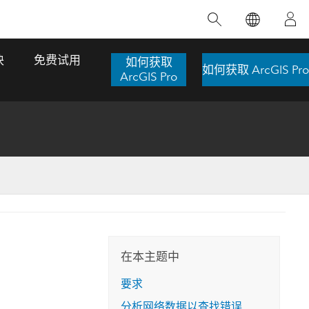
精选产品
专题培训
精选故事
推荐书籍
致力于创新
块
免费试用
如何获取
如何获取 ArcGIS Pro
人工智能
ArcGIS Pro
位置智能
数字化转换
数字孪生体
了解 ArcGIS Pro
空间数据科学：提升分析能力
当地图成为关键时刻的救命稻草
位置的力量
ArcGIS Pro 是 Esri 出品的全球领先的 GIS 桌
在这门导师授课式课程中，我们将探索如何
在巴西 2024 年遭遇历史性大洪水期间，专门
作者：Jack Dangermond
面应用程序，适用于制图、分析和数据管
运用空间统计技术来发现数据中的规律与关
从事 GIS 技术的 Codex 公司在 30 天内打造
这本书带领读者踏上一
理。 了解这项技术的实际效果，亲身体验交
联，并产出能解决复杂问题的深刻见解。
了 17 个应急洪水应用程序，为关键的救援行
旅程，深入探索现代地
互式地图，探索产品功能，或者直接开始免
动提供了有力支持。
在本主题中
探索课程
其应对全球重大挑战的
费试用。
阅读故事
要求
转至书籍详情
探索 ArcGIS Pro
分析网络数据以查找错误