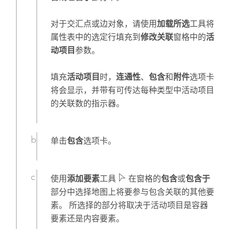
对于交汇点或边对象，请使用
加载所选
工具将
属性表中的选定行填充到
修改关联
窗格中的
活
动项目
参数。
填充
活动项目
时，
连通性
、
包含
和
附件
选项卡
将会显示，并带有可传达每种类型中活动项目
的关联数的指示器。
单击
包含
选项卡。
使用
添加要素
工具
在窗格的
包含
或
包含于
部分中选择地图上将要参与包含关联的其他要
素。 所选择的部分将取决于活动项目是容器
要素还是内容要素。