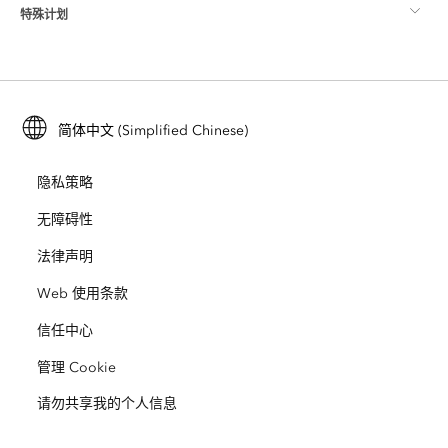
特殊计划
关于 Esri
位置智能
行业博客
ArcGIS Enterprise
ArcGIS for Personal Use
联系我们
培训
用户研究和测试
ArcGIS Online
ArcGIS for Student Use
简体中文 (Simplified Chinese)
招贤纳士
ArcUser
Esri 年轻专家关系网
开发者技术
保护
隐私策略
开放视野
ArcNews
活动
ArcGIS Location Platform
无障碍性
灾难响应
合作伙伴
ArcWatch
法律声明
Esri Store
教育
Web 使用条款
业务行为准则
Esri Press
ArcGIS Architecture Center
信任中心
非营利机构
环境与可持续发展倡议
Esri 视频
管理 Cookie
请勿共享我的个人信息
种族平等
网站地图
GIS 字典