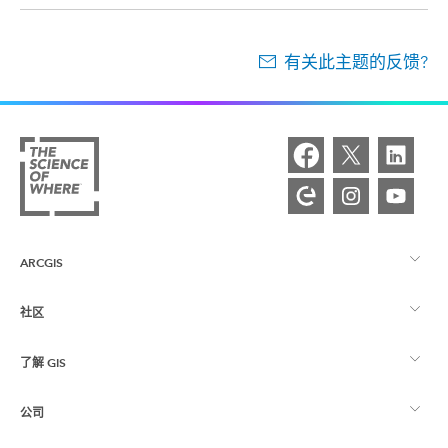
有关此主题的反馈?
ARCGIS
社区
ArcGIS 概览
了解 GIS
Esri 社区
制图
公司
什么是 GIS？
ArcGIS 博客
ArcGIS Pro