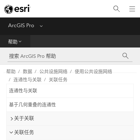
入门
ArcGIS Pro
Menu
帮助
帮助
工具参考
Python
帮助
数据
公共设施网络
使用公共设施网络
连通性与关联
关联任务
SDK
连通性与关联
Migrate from ArcMap
基于几何重叠的连通性
关于关联
关联任务