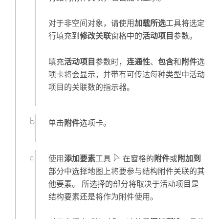
对于非空间对象，请使用
加载所选
工具将选定
行填充到
修改关联
窗格中的
活动项目
参数。
填充
活动项目
参数时，
连通性
、
包含
和
附件
选
项卡将会显示，并带有可传达每种类型中活动
项目的关联数的指示器。
单击
附件
选项卡。
使用
添加要素
工具
在窗格的
附件
或
附加到
部分中选择地图上将要参与结构附件关联的其
他要素。 所选择的部分将取决于活动项目是
结构要素还是将作为附件使用。