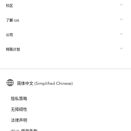
社区
ArcGIS 概览
了解 GIS
Esri 社区
制图
公司
什么是 GIS？
ArcGIS 博客
ArcGIS Pro
特殊计划
关于 Esri
位置智能
行业博客
ArcGIS Enterprise
ArcGIS for Personal Use
联系我们
培训
用户研究和测试
ArcGIS Online
ArcGIS for Student Use
简体中文 (Simplified Chinese)
招贤纳士
ArcUser
Esri 年轻专家关系网
开发者技术
保护
隐私策略
开放视野
ArcNews
活动
ArcGIS Location Platform
无障碍性
灾难响应
合作伙伴
ArcWatch
法律声明
Esri Store
教育