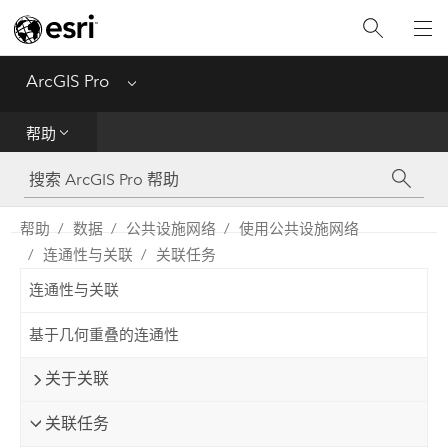
入门
ArcGIS Pro
Menu
帮助
帮助
工具参考
Python
帮助
数据
公共设施网络
使用公共设施网络
连通性与关联
关联任务
SDK
连通性与关联
Migrate from ArcMap
基于几何重叠的连通性
关于关联
关联任务