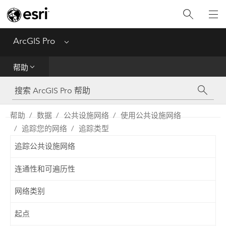
入门
ArcGIS Pro
Menu
帮助
帮助
工具参考
Python
帮助
数据
公共设施网络
使用公共设施网络
追踪您的网络
追踪类型
SDK
追踪公共设施网络
Migrate from ArcMap
连通性和可遍历性
网络类别
起点