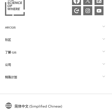
ARCGIS
社区
ArcGIS 概览
了解 GIS
Esri 社区
制图
公司
什么是 GIS？
ArcGIS 博客
ArcGIS Pro
特殊计划
关于 Esri
位置智能
行业博客
ArcGIS Enterprise
ArcGIS for Personal Use
联系我们
培训
用户研究和测试
ArcGIS Online
ArcGIS for Student Use
简体中文 (Simplified Chinese)
招贤纳士
ArcUser
Esri 年轻专家关系网
开发者技术